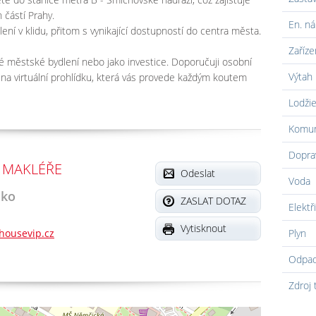
 částí Prahy.
En. ná
lení v klidu, přitom s vynikající dostupností do centra města.
Zaříze
né městské bydlení nebo jako investice. Doporučuji osobní
Výtah
 na virtuální prohlídku, která vás provede každým koutem
Lodži
Komun
Dopra
 MAKLÉŘE
Odeslat
Voda
nko
ZASLAT DOTAZ
Elektř
Vytisknout
housevip.cz
Plyn
Odpa
Zdroj 