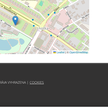
Leaflet
|
©
OpenStreetMap
PRÁVA VYHRAZENA |
COOKIES