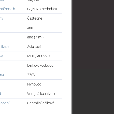
ročnost b.
G (PENB nedodán)
ný
Částečně
ano
e
ano (7 m²)
ikace
Asfaltová
va
MHD, Autobus
Dálkový vodovod
ina
230V
Plynovod
d
Veřejná kanalizace
topení
Centrální dálkové