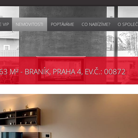
 VIP
NEMOVITOSTI
POPTÁVÁME
CO NABÍZÍME?
O SPOLEČ
3 M² - BRANÍK, PRAHA 4, EV.Č.: 00872