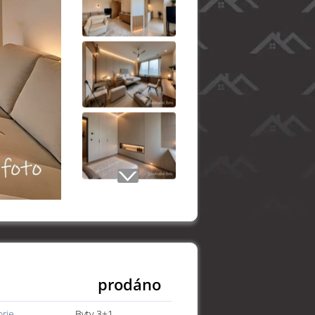
prodáno
orie
Byty 3+1