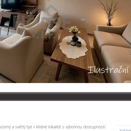
torný a světlý byt v klidné lokalitě s výbornou dostupností
Kateg