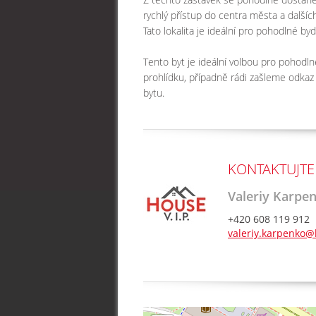
rychlý přístup do centra města a dalších
Tato lokalita je ideální pro pohodlné byd
Tento byt je ideální volbou pro pohodl
prohlídku, případně rádi zašleme odkaz
bytu.
KONTAKTUJTE
Valeriy Karpe
+420 608 119 912
valeriy.karpenko@