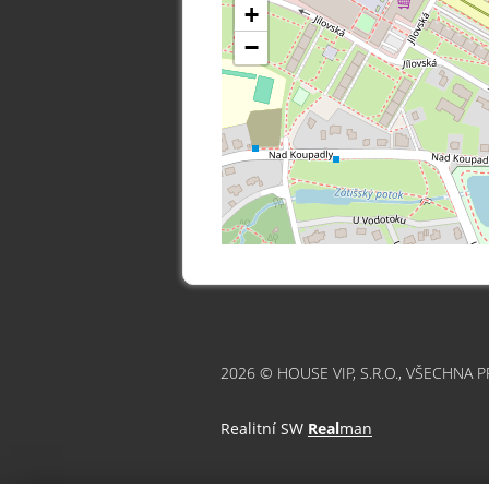
+
−
2026 © HOUSE VIP, S.R.O., VŠECHNA 
Realitní SW
Real
man