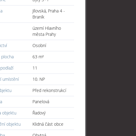
ta
Jílovská, Praha 4 -
Braník
území Hlavního
města Prahy
ictví
Osobní
 plocha
63 m²
podlaží
11
í umístění
10. NP
bjektu
Před rekonstrukcí
a
Panelová
a objektu
Řadový
ění objektu
Klidná část obce
vba
Obytná