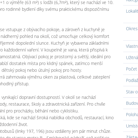
1 o výměře (63 m²) s lodžii (6,7m²), který se nachází ve 10.
pro rodinné bydlení díky svému praktickému dispozičnímu
Lokali
Okres
 se vstupuje z obývacího pokoje, a zároveň z kuchyně je
írá nádherný pohled na okolí, což umocňuje celkový komfort
 příjemné dopolední slunce. Kuchyň je vybavena základními
Vlastn
ro každodenní vaření. V koupelně je vana, která přispívá k
amostatná. Obývací pokoj je prostorný a světlý, ideální pro
Užitná
nabízí dostatek místa pro klidný spánek, zatímco menší
Počet 
u, dětský pokoj nebo útulný pokoj pro hosty.
rá zahrnovala výměnu oken za plastová, celkové zateplení
Podlaž
ohodlný přístup.
Stav o
s vynikající dopravní dostupností. V okolí se nachází
Budov
, restaurace, školy a zdravotnická zařízení. Pro chvíle
ální pro procházky, běhání nebo cyklistiku.
Poloh
ká, kde se nachází široká nabídka obchodů, restaurací, kino
ždodenní život.
Umíst
utobusů (linky 197, 196) jsou vzdáleny jen pár minut chůze.
Zásta
e do stanice metra B - Smíchovské nádraží, což zajišťuje