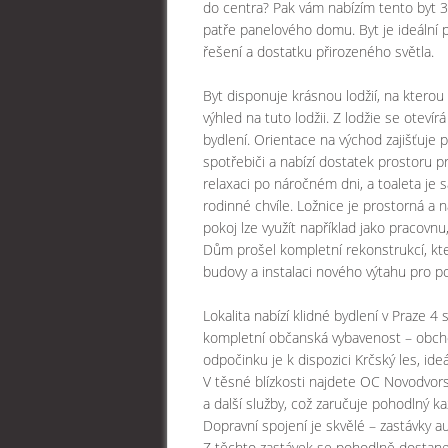
do centra? Pak vám nabízím tento byt 3+
patře panelového domu. Byt je ideální 
řešení a dostatku přirozeného světla.
Byt disponuje krásnou lodžií, na kterou
výhled na tuto lodžii. Z lodžie se otev
bydlení. Orientace na východ zajišťuje
spotřebiči a nabízí dostatek prostoru p
relaxaci po náročném dni, a toaleta je s
rodinné chvíle. Ložnice je prostorná a 
pokoj lze využít například jako pracovn
Dům prošel kompletní rekonstrukcí, kte
budovy a instalaci nového výtahu pro p
Lokalita nabízí klidné bydlení v Praze 4 
kompletní občanská vybavenost – obchody
odpočinku je k dispozici Krčský les, ide
V těsné blízkosti najdete OC Novodvors
a další služby, což zaručuje pohodlný ka
Dopravní spojení je skvělé – zastávky a
Z těchto zastávek se pohodlně dostanet