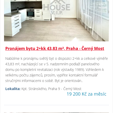
Pronájem bytu 2+kk 43,83 m², Praha - Černý Most
Nabízíme k pronájmu světlý byt o dispozici 2+kk a celkové výměře
43,83 m², nacházející se v 5. nadzemním podlaží panelového
domu po kompletní revitalizaci (rok výstavby 1989). Vzhledem k
velkému počtu zájemců, prosím, vyplňte kontaktní formulář
stručnými informacemi o sobě. Byt je orientován..
Lokalita:
Kpt. Stránského, Praha 9 - Černý Most
19 200 Kč za měsíc