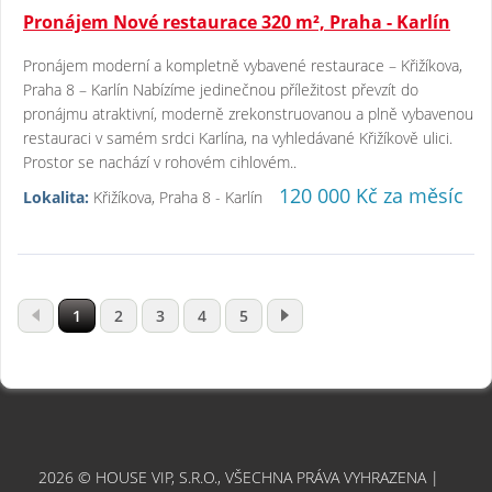
Pronájem Nové restaurace 320 m², Praha - Karlín
Pronájem moderní a kompletně vybavené restaurace – Křižíkova,
Praha 8 – Karlín Nabízíme jedinečnou příležitost převzít do
pronájmu atraktivní, moderně zrekonstruovanou a plně vybavenou
restauraci v samém srdci Karlína, na vyhledávané Křižíkově ulici.
Prostor se nachází v rohovém cihlovém..
120 000 Kč za měsíc
Lokalita:
Křižíkova, Praha 8 - Karlín
1
2
3
4
5
2026 © HOUSE VIP, S.R.O., VŠECHNA PRÁVA VYHRAZENA |