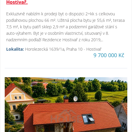
Hostivař.
Exkluzivně nabízím k prodeji byt o dispozici 2+kk s celkovou
podlahovou plochou 66 m². Užitná plocha bytu je 55,6 m², terasa
7,5 m², k bytu patří sklep 2,9 m² a podzemní garážové stání s
auto-výtahem. Byt je v osobním vlastnictví, situovaný v 8.
nadzemním podlaží Rezidence Hostivař z roku 2019,..
Lokalita:
Horolezecká 1639/1a, Praha 10 - Hostivař
9 700 000 Kč