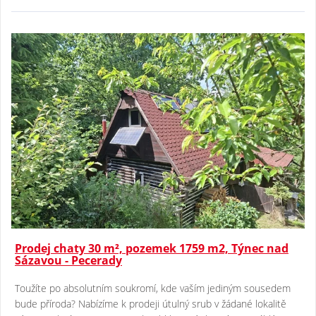
Prodej chaty 30 m², pozemek 1759 m2, Týnec nad
Sázavou - Pecerady
Toužíte po absolutním soukromí, kde vaším jediným sousedem
bude příroda? Nabízíme k prodeji útulný srub v žádané lokalitě