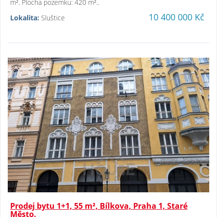
m². Plocha pozemku: 420 m²..
10 400 000 Kč
Lokalita:
Sluštice
Prodej bytu 1+1, 55 m², Bílkova, Praha 1, Staré
Město.