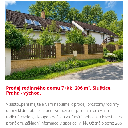
Prodej rodinného domu 7+kk, 206 m², Sluštice,
Praha - východ.
V zastoupení majitele Vám nabízíme k prodeji prostorný rodinný
dům v klidné obci Sluštice. Nemovitost je ideální pro vlastní
rodinné bydlení, dvougenerační uspořádání nebo jako investice na
pronájem. Základní informace Dispozice: 7+kk. Užitná plocha: 206