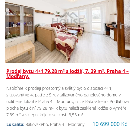
Prodej bytu 4+1 79,28 m² s lodžií, 7, 39 m², Praha 4 –
Modřany.
Nabízíme k prodeji prostorný a světlý byt o dispozici 4+1,
situovaný ve 4. patře z 5 revitalizovaného panelového domu v
oblíbené lokalitě Praha 4 – Modřany, ulice Rakovského. Podlahová
plocha bytu činí 79,28 m², k bytu náleží zasklená lodžie o výměře
7,39 m² a sklepní kóje o velikosti 3,53 m²...
10 699 000 Kč
Lokalita:
Rakovského, Praha 4 - Modřany