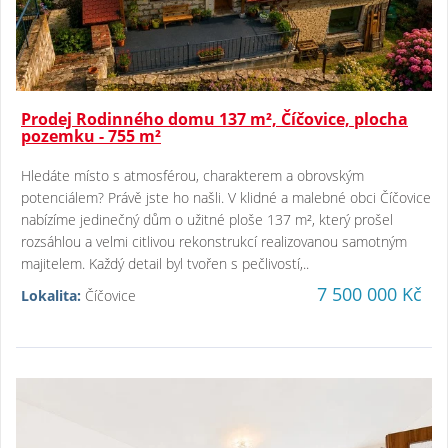
Prodej Rodinného domu 137 m², Číčovice, plocha
pozemku - 755 m²
Hledáte místo s atmosférou, charakterem a obrovským
potenciálem? Právě jste ho našli. V klidné a malebné obci Číčovice
nabízíme jedinečný dům o užitné ploše 137 m², který prošel
rozsáhlou a velmi citlivou rekonstrukcí realizovanou samotným
majitelem. Každý detail byl tvořen s pečlivostí,..
7 500 000 Kč
Lokalita:
Číčovice