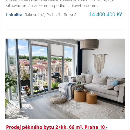
situován ve 2. nadzemním podlaží cihlového domu..
14 400 400 Kč
Lokalita:
Rakovnická, Praha 6 - Ruzyně
Prodej pěkného bytu 2+kk, 66 m², Praha 10 -