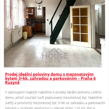
Prodej ideální poloviny domu s mezonetovým
bytem 3+kk, zahradou a parkováním – Praha 6
Ruzyně
V zastoupení majitele nabízíme k prodeji ideální polovinu celého
domu, jehož součást tvoří popisovaný mezonetový byt. Nabízíme
světlý a prostorný mezonetový byt 3+kk se zahradou a parkovacím
místem v osobním vlastnictví o celkové ploše 110 m². Byt je