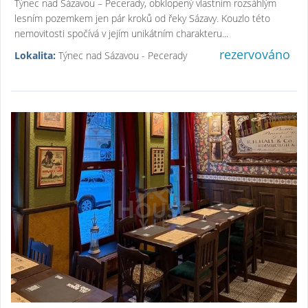
Týnec nad Sázavou – Pecerady, obklopený vlastním rozsáhlým
lesním pozemkem jen pár kroků od řeky Sázavy. Kouzlo této
nemovitosti spočívá v jejím unikátním charakteru...
rezervováno
Lokalita:
Týnec nad Sázavou - Pecerady