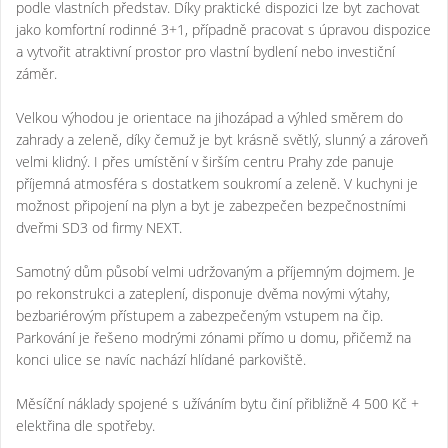
podle vlastních představ. Díky praktické dispozici lze byt zachovat
jako komfortní rodinné 3+1, případně pracovat s úpravou dispozice
a vytvořit atraktivní prostor pro vlastní bydlení nebo investiční
záměr.
Velkou výhodou je orientace na jihozápad a výhled směrem do
zahrady a zeleně, díky čemuž je byt krásně světlý, slunný a zároveň
velmi klidný. I přes umístění v širším centru Prahy zde panuje
příjemná atmosféra s dostatkem soukromí a zeleně. V kuchyni je
možnost připojení na plyn a byt je zabezpečen bezpečnostními
dveřmi SD3 od firmy NEXT.
Samotný dům působí velmi udržovaným a příjemným dojmem. Je
po rekonstrukci a zateplení, disponuje dvěma novými výtahy,
bezbariérovým přístupem a zabezpečeným vstupem na čip.
Parkování je řešeno modrými zónami přímo u domu, přičemž na
konci ulice se navíc nachází hlídané parkoviště.
Měsíční náklady spojené s užíváním bytu činí přibližně 4 500 Kč +
elektřina dle spotřeby.