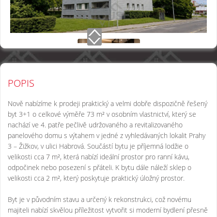
POPIS
Nově nabízíme k prodeji praktický a velmi dobře dispozičně řešený
byt 3+1 o celkové výměře 73 m² v osobním vlastnictví, který se
nachází ve 4. patře pečlivě udržovaného a revitalizovaného
panelového domu s výtahem v jedné z vyhledávaných lokalit Prahy
3 – Žižkov, v ulici Habrová. Součástí bytu je příjemná lodžie o
velikosti cca 7 m², která nabízí ideální prostor pro ranní kávu,
odpočinek nebo posezení s přáteli. K bytu dále náleží sklep o
velikosti cca 2 m², který poskytuje praktický úložný prostor.
Byt je v původním stavu a určený k rekonstrukci, což novému
majiteli nabízí skvělou příležitost vytvořit si moderní bydlení přesně