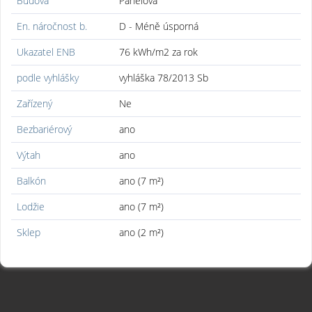
Budova
Panelová
En. náročnost b.
D - Méně úsporná
Ukazatel ENB
76 kWh/m2 za rok
podle vyhlášky
vyhláška 78/2013 Sb
Zařízený
Ne
Bezbariérový
ano
Výtah
ano
Balkón
ano (7 m²)
Lodžie
ano (7 m²)
Sklep
ano (2 m²)