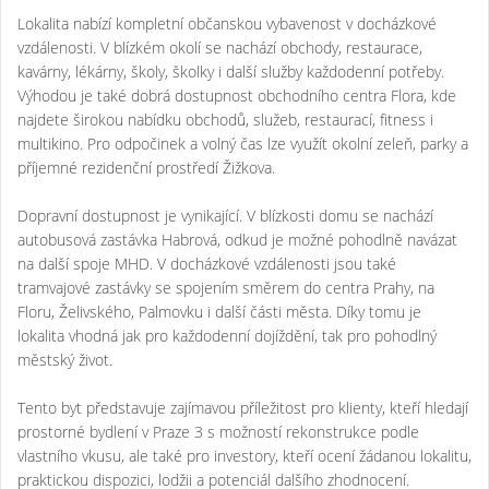
Lokalita nabízí kompletní občanskou vybavenost v docházkové
vzdálenosti. V blízkém okolí se nachází obchody, restaurace,
kavárny, lékárny, školy, školky i další služby každodenní potřeby.
Výhodou je také dobrá dostupnost obchodního centra Flora, kde
najdete širokou nabídku obchodů, služeb, restaurací, fitness i
multikino. Pro odpočinek a volný čas lze využít okolní zeleň, parky a
příjemné rezidenční prostředí Žižkova.
Dopravní dostupnost je vynikající. V blízkosti domu se nachází
autobusová zastávka Habrová, odkud je možné pohodlně navázat
na další spoje MHD. V docházkové vzdálenosti jsou také
tramvajové zastávky se spojením směrem do centra Prahy, na
Floru, Želivského, Palmovku i další části města. Díky tomu je
lokalita vhodná jak pro každodenní dojíždění, tak pro pohodlný
městský život.
Tento byt představuje zajímavou příležitost pro klienty, kteří hledají
prostorné bydlení v Praze 3 s možností rekonstrukce podle
vlastního vkusu, ale také pro investory, kteří ocení žádanou lokalitu,
praktickou dispozici, lodžii a potenciál dalšího zhodnocení.