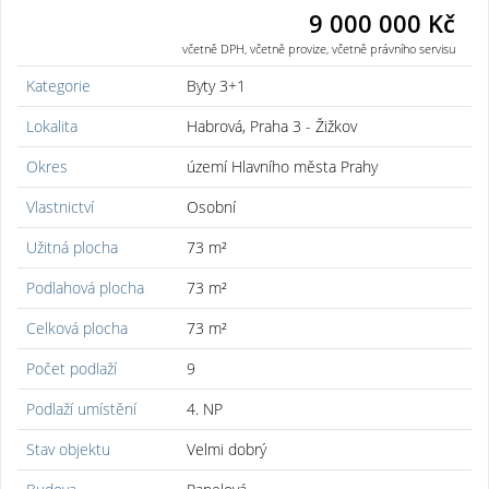
9 000 000 Kč
včetně DPH, včetně provize, včetně právního servisu
Kategorie
Byty 3+1
Lokalita
Habrová, Praha 3 - Žižkov
Okres
území Hlavního města Prahy
Vlastnictví
Osobní
Užitná plocha
73 m²
Podlahová plocha
73 m²
Celková plocha
73 m²
Počet podlaží
9
Podlaží umístění
4. NP
Stav objektu
Velmi dobrý