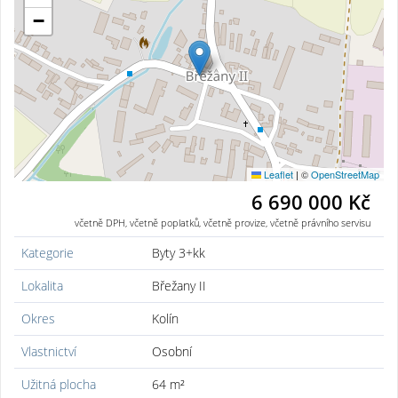
−
Leaflet
|
©
OpenStreetMap
6 690 000 Kč
včetně DPH, včetně poplatků, včetně provize, včetně právního servisu
Kategorie
Byty 3+kk
Lokalita
Břežany II
Okres
Kolín
Vlastnictví
Osobní
Užitná plocha
64 m²