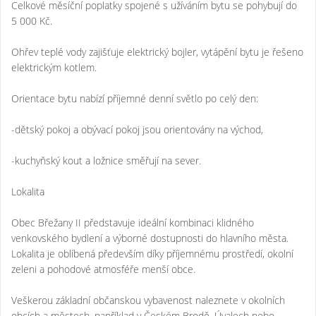
Celkové měsíční poplatky spojené s užíváním bytu se pohybují do
5 000 Kč.
Ohřev teplé vody zajišťuje elektrický bojler, vytápění bytu je řešeno
elektrickým kotlem.
Orientace bytu nabízí příjemné denní světlo po celý den:
-dětský pokoj a obývací pokoj jsou orientovány na východ,
-kuchyňský kout a ložnice směřují na sever.
Lokalita
Obec Břežany II představuje ideální kombinaci klidného
venkovského bydlení a výborné dostupnosti do hlavního města.
Lokalita je oblíbená především díky příjemnému prostředí, okolní
zeleni a pohodové atmosféře menší obce.
Veškerou základní občanskou vybavenost naleznete v okolních
obcích a městech, například v Českém Brodě, Úvalech nebo