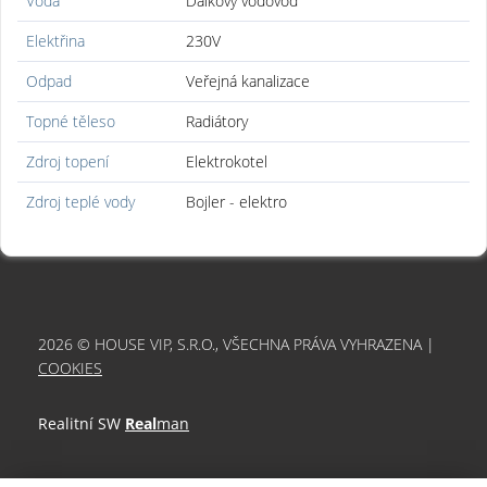
Voda
Dálkový vodovod
Elektřina
230V
Odpad
Veřejná kanalizace
Topné těleso
Radiátory
Zdroj topení
Elektrokotel
Zdroj teplé vody
Bojler - elektro
2026 © HOUSE VIP, S.R.O., VŠECHNA PRÁVA VYHRAZENA |
COOKIES
Realitní SW
Real
man