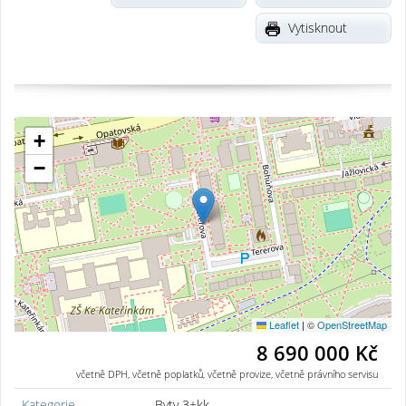
Vytisknout
+
−
Leaflet
|
©
OpenStreetMap
8 690 000 Kč
včetně DPH, včetně poplatků, včetně provize, včetně právního servisu
Kategorie
Byty 3+kk