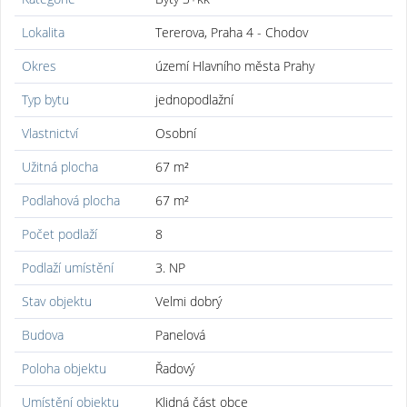
Lokalita
Tererova, Praha 4 - Chodov
Okres
území Hlavního města Prahy
Typ bytu
jednopodlažní
Vlastnictví
Osobní
Užitná plocha
67 m²
Podlahová plocha
67 m²
Počet podlaží
8
Podlaží umístění
3. NP
Stav objektu
Velmi dobrý
Budova
Panelová
Poloha objektu
Řadový
Umístění objektu
Klidná část obce