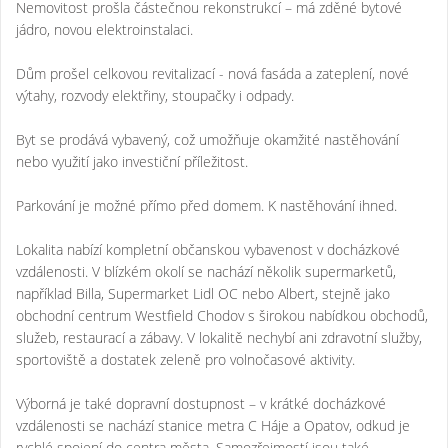
Nemovitost prošla částečnou rekonstrukcí – má zděné bytové
jádro, novou elektroinstalaci.
Dům prošel celkovou revitalizací - nová fasáda a zateplení, nové
výtahy, rozvody elektřiny, stoupačky i odpady.
Byt se prodává vybavený, což umožňuje okamžité nastěhování
nebo využití jako investiční příležitost.
Parkování je možné přímo před domem. K nastěhování ihned.
Lokalita nabízí kompletní občanskou vybavenost v docházkové
vzdálenosti. V blízkém okolí se nachází několik supermarketů,
například Billa, Supermarket Lidl OC nebo Albert, stejně jako
obchodní centrum Westfield Chodov s širokou nabídkou obchodů,
služeb, restaurací a zábavy. V lokalitě nechybí ani zdravotní služby,
sportoviště a dostatek zeleně pro volnočasové aktivity.
Výborná je také dopravní dostupnost – v krátké docházkové
vzdálenosti se nachází stanice metra C Háje a Opatov, odkud je
rychlé spojení do centra města. Samozřejmostí jsou také