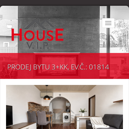
Toggle
navigation
PRODEJ BYTU 3+KK, EV.Č.: 01814