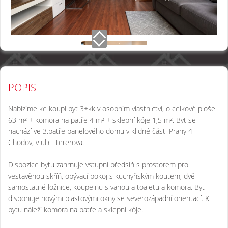
POPIS
Nabízíme ke koupi byt 3+kk v osobním vlastnictví, o celkové ploše
63 m² + komora na patře 4 m² + sklepní kóje 1,5 m². Byt se
nachází ve 3.patře panelového domu v klidné části Prahy 4 -
Chodov, v ulici Tererova.
Dispozice bytu zahrnuje vstupní předsíň s prostorem pro
vestavěnou skříň, obývací pokoj s kuchyňským koutem, dvě
samostatné ložnice, koupelnu s vanou a toaletu a komora. Byt
disponuje novými plastovými okny se severozápadní orientací. K
bytu náleží komora na patře a sklepní kóje.