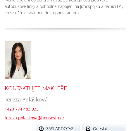
autobusové linky a pohodlné napojení na Jižní spojku a dálnici D1,
což zajišťuje snadnou dostupnost autem.
KONTAKTUJTE MAKLÉŘE
Tereza Polášková
+420 774 483 933
tereza.polaskova@housevip.cz
ZASLAT DOTAZ
Odeslat