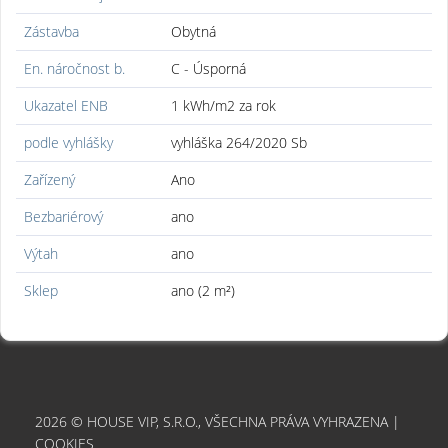
Zástavba
Obytná
En. náročnost b.
C - Úsporná
Ukazatel ENB
1 kWh/m2 za rok
podle vyhlášky
vyhláška 264/2020 Sb
Zařízený
Ano
Bezbariérový
ano
Výtah
ano
Sklep
ano (2 m²)
2026 © HOUSE VIP, S.R.O., VŠECHNA PRÁVA VYHRAZENA |
COOKIES