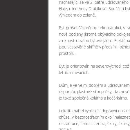
nacházející se ve 2. patře udržovaného
Háje, ulice Anny Drabíkové. Součástí by
výhledem do zeleně.
Byt prošel částečnou rekonstrukcí. V rá
nové podlahy (kromě obývacího pokoje),
zrekonstruováno bytové jádro. Elektřin
jsou vestavěné skříně v předsíni, ložnic
prostoru.
Byt je orientován na severovýchod, což 
letních měsících.
Dům je ve velmi dobrém a udržovaném 
úsporná), plastové stoupačky, dva nové 
je také společná kolárna a kočárkárna.
Lokalita nabízí vynikající dopravní dos
chůze. V bezprostředním okolí nalezne
restaurace, fitness centra, školy, školky
365 Kč.