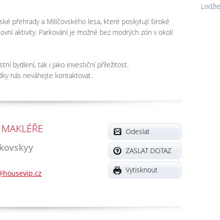
Lodži
řské přehrady a Milíčovského lesa, které poskytují široké
tovní aktivity. Parkování je možné bez modrých zón v okolí
ní bydlení, tak i jako investiční příležitost.
dky nás neváhejte kontaktovat.
 MAKLÉŘE
Odeslat
ikovskyy
ZASLAT DOTAZ
Vytisknout
y@housevip.cz