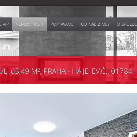
 VIP
NEMOVITOSTI
POPTÁVÁME
CO NABÍZÍME?
O SPOLEČ
, 63,49 M², PRAHA - HÁJE, EV.Č.: 01784