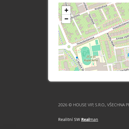
+
−
2026 © HOUSE VIP, S.R.O., VŠECHNA 
Realitní SW
Real
man