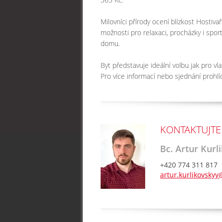
Milovníci přírody ocení blízkost Hostiva
možnosti pro relaxaci, procházky i spor
domu.
Byt představuje ideální volbu jak pro vlast
Pro více informací nebo sjednání prohlí
KONTAKTUJTE
Bc. Artur Kurl
+420 774 311 817
artur.kurlikovsky