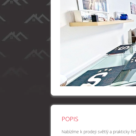
POPIS
Nabízíme k prodeji světlý a prakticky ř