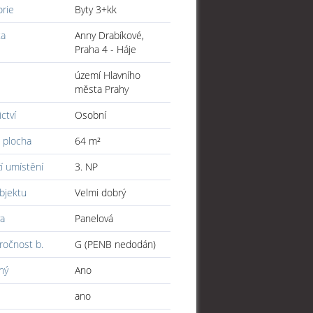
orie
Byty 3+kk
ta
Anny Drabíkové,
Praha 4 - Háje
území Hlavního
města Prahy
ictví
Osobní
 plocha
64 m²
í umístění
3. NP
bjektu
Velmi dobrý
a
Panelová
ročnost b.
G (PENB nedodán)
ný
Ano
ano