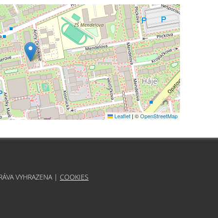
Leaflet
|
©
OpenStreetMap
PRÁVA VYHRAZENA |
COOKIES