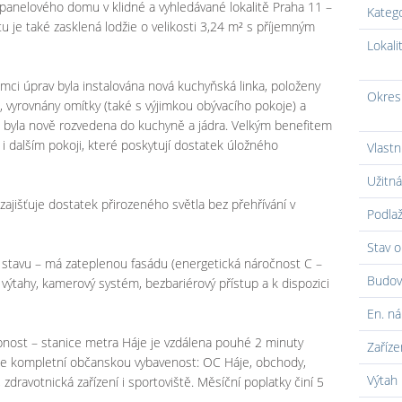
 panelového domu v klidné a vyhledávané lokalitě Praha 11 –
Kateg
tu je také zasklená lodžie o velikosti 3,24 m² s příjemným
Lokali
mci úprav byla instalována nová kuchyňská linka, položeny
Okres
 vyrovnány omítky (také s výjimkou obývacího pokoje) a
a byla nově rozvedena do kuchyně a jádra. Velkým benefitem
i i dalším pokoji, které poskytují dostatek úložného
Vlastn
Užitná
zajišťuje dostatek přirozeného světla bez přehřívání v
Podlaž
Stav o
stavu – má zateplenou fasádu (energetická náročnost C –
Budov
výtahy, kamerový systém, bezbariérový přístup a k dispozici
En. ná
tupnost – stanice metra Háje je vzdálena pouhé 2 minuty
Zaříze
te kompletní občanskou vybavenost: OC Háje, obchody,
Výtah
, zdravotnická zařízení i sportoviště. Měsíční poplatky činí 5