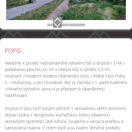
POPIS
Nabízíme k prodeji nadstandardně vybavený byt o dispozici 3+kk s
podlahovou plochou 65 m² a sklepní kójí o výměře 5,9 m²,
situovaný v moderní rezidenci Barrandez-Vous v klidné části Prahy
5 – Hlubočepy, v ulici Dostálové. Byt se nachází v 1. patře kvalitního
cihlového bytového domu a je připraven k okamžitému
nastěhování.
Dispozice bytu tvoří vstupní předsíň s vestavěnou skříní, prostorný
obývací pokoj s designovou kuchyňskou linkou vybavenou
vestavnými spotřebiči, dvě ložnice, koupelna s vanou a pračkou a
samostatná toaleta. V celém bytě jsou kvalitní dřevěné podlahy.