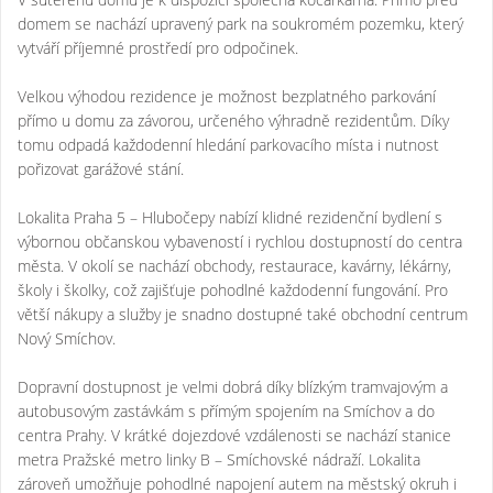
domem se nachází upravený park na soukromém pozemku, který
vytváří příjemné prostředí pro odpočinek.
Velkou výhodou rezidence je možnost bezplatného parkování
přímo u domu za závorou, určeného výhradně rezidentům. Díky
tomu odpadá každodenní hledání parkovacího místa i nutnost
pořizovat garážové stání.
Lokalita Praha 5 – Hlubočepy nabízí klidné rezidenční bydlení s
výbornou občanskou vybaveností i rychlou dostupností do centra
města. V okolí se nachází obchody, restaurace, kavárny, lékárny,
školy i školky, což zajišťuje pohodlné každodenní fungování. Pro
větší nákupy a služby je snadno dostupné také obchodní centrum
Nový Smíchov.
Dopravní dostupnost je velmi dobrá díky blízkým tramvajovým a
autobusovým zastávkám s přímým spojením na Smíchov a do
centra Prahy. V krátké dojezdové vzdálenosti se nachází stanice
metra Pražské metro linky B – Smíchovské nádraží. Lokalita
zároveň umožňuje pohodlné napojení autem na městský okruh i