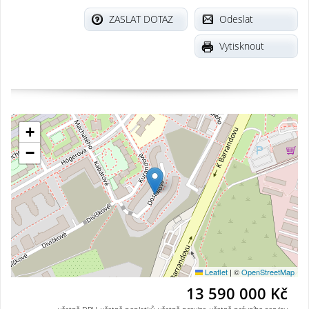
ZASLAT DOTAZ
Odeslat
Vytisknout
+
−
Leaflet
|
©
OpenStreetMap
13 590 000 Kč