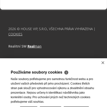
2026 © HOUSE VIP, S.R.O., VŠECHNA PRÁVA VYHRAZENA |
COOKIES
Realitní SW
Real
man
×
Používáme soubory cookies
ℹ
Naše soubory potřebujeme pro samotnou funkčnost webu a pro
uložení vašich předvoleb při jeho procházení. Cookies třetích
stran pak slouží pro vyhodnocování výkonu a zkvalitnění obsahu
prezentace. Nejsou určeny k identifikaci návštěvníka jako
konkrétní osoby. Pro uchování jiných než technických cookies
potřebujeme váš souhlas.