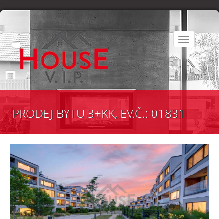
Toggle
navigation
PRODEJ BYTU 3+KK, EV.Č.: 01831