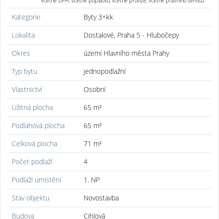
včetně DPH, včetně poplatků, včetně provize, včetně právního servisu
Kategorie
Byty 3+kk
Lokalita
Dostalové, Praha 5 - Hlubočepy
Okres
území Hlavního města Prahy
Typ bytu
jednopodlažní
Vlastnictví
Osobní
Užitná plocha
65 m²
Podlahová plocha
65 m²
Celková plocha
71 m²
Počet podlaží
4
Podlaží umístění
1. NP
Stav objektu
Novostavba
Budova
Cihlová