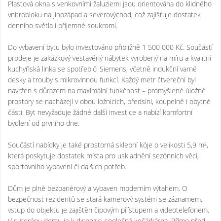
Plastová okna s venkovními žaluziemi jsou orientována do klidného
vnitrobloku na jihozápad a severovýchod, což zajišťuje dostatek
denního světla i příjemné soukromí.
Do vybavení bytu bylo investováno přibližně 1 500 000 Kč. Součástí
prodeje je zakázkový vestavěný nábytek vyrobený na míru a kvalitní
kuchyňská linka se spotřebiči Siemens, včetně indukční varné
desky a trouby s mikrovlnnou funkcí. Každý metr čtvereční byl
navržen s důrazem na maximální funkčnost – promyšlené úložné
prostory se nacházejí v obou ložnicích, předsíni, koupelně i obytné
části. Byt nevyžaduje žádné další investice a nabízí komfortní
bydlení od prvního dne.
Součástí nabídky je také prostorná sklepní kóje o velikosti 5,9 m²,
která poskytuje dostatek místa pro uskladnění sezónních věcí,
sportovního vybavení či dalších potřeb.
Dům je plně bezbariérový a vybaven moderním výtahem. O
bezpečnost rezidentů se stará kamerový systém se záznamem,
vstup do objektu je zajištěn čipovým přístupem a videotelefonem.
V suterénu domu je k dispozici společná kočárkárna. Přímo před