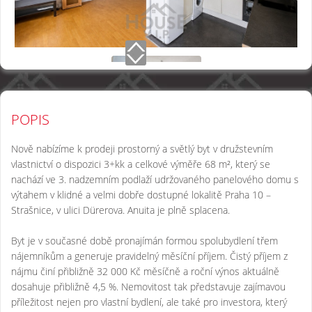
POPIS
Nově nabízíme k prodeji prostorný a světlý byt v družstevním
vlastnictví o dispozici 3+kk a celkové výměře 68 m², který se
nachází ve 3. nadzemním podlaží udržovaného panelového domu s
výtahem v klidné a velmi dobře dostupné lokalitě Praha 10 –
Strašnice, v ulici Dürerova. Anuita je plně splacena.
Byt je v současné době pronajímán formou spolubydlení třem
nájemníkům a generuje pravidelný měsíční příjem. Čistý příjem z
nájmu činí přibližně 32 000 Kč měsíčně a roční výnos aktuálně
dosahuje přibližně 4,5 %. Nemovitost tak představuje zajímavou
příležitost nejen pro vlastní bydlení, ale také pro investora, který