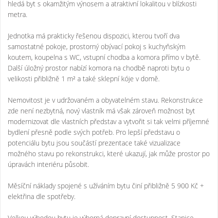
hledá byt s okamžitým výnosem a atraktivní lokalitou v blízkosti
metra.
Jednotka má prakticky řešenou dispozici, kterou tvoří dva
samostatné pokoje, prostorný obývací pokoj s kuchyňským
koutem, koupelna s WC, vstupní chodba a komora přímo v bytě.
Další úložný prostor nabízí komora na chodbě naproti bytu o
velikosti přibližně 1 m² a také sklepní kóje v domě.
Nemovitost je v udržovaném a obyvatelném stavu. Rekonstrukce
zde není nezbytná, nový vlastník má však zároveň možnost byt
modernizovat dle vlastních představ a vytvořit si tak velmi příjemné
bydlení přesně podle svých potřeb. Pro lepší představu o
potenciálu bytu jsou součástí prezentace také vizualizace
možného stavu po rekonstrukci, které ukazují, jak může prostor po
úpravách interiéru působit.
Měsíční náklady spojené s užíváním bytu činí přibližně 5 900 Kč +
elektřina dle spotřeby.
Velkou výhodou bytu je výborná dopravní dostupnost. Stanice