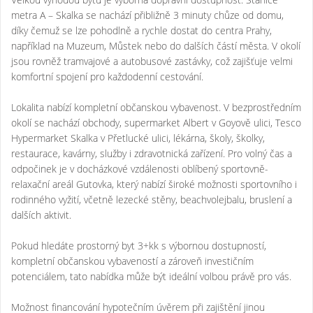
metra A – Skalka se nachází přibližně 3 minuty chůze od domu,
díky čemuž se lze pohodlně a rychle dostat do centra Prahy,
například na Muzeum, Můstek nebo do dalších částí města. V okolí
jsou rovněž tramvajové a autobusové zastávky, což zajišťuje velmi
komfortní spojení pro každodenní cestování.
Lokalita nabízí kompletní občanskou vybavenost. V bezprostředním
okolí se nachází obchody, supermarket Albert v Goyově ulici, Tesco
Hypermarket Skalka v Přetlucké ulici, lékárna, školy, školky,
restaurace, kavárny, služby i zdravotnická zařízení. Pro volný čas a
odpočinek je v docházkové vzdálenosti oblíbený sportovně-
relaxační areál Gutovka, který nabízí široké možnosti sportovního i
rodinného vyžití, včetně lezecké stěny, beachvolejbalu, bruslení a
dalších aktivit.
Pokud hledáte prostorný byt 3+kk s výbornou dostupností,
kompletní občanskou vybaveností a zároveň investičním
potenciálem, tato nabídka může být ideální volbou právě pro vás.
Možnost financování hypotečním úvěrem při zajištění jinou