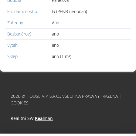
Budova
Panelová
En. náročnost b.
G (PENB nedodán)
Zařízený
Ano
Bezbariérový
ano
Výtah
ano
Sklep
ano (1 m²)
2026 © HOUSE VIP, S.R.O., VŠECHNA PRÁVA VYHRAZENA |
COOKIES
Realitní SW
Real
man