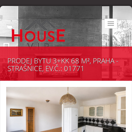
Toggle
navigation
PRODEJ BYTU 3+KK 68 M², PRAHA -
STRAŠNICE, EV.Č.: 01771