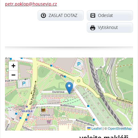
petr.poklop@housevip.cz
ZASLAT DOTAZ
Odeslat
Vytisknout
+
−
Leaflet
|
©
OpenStreetMap
volejte makléři