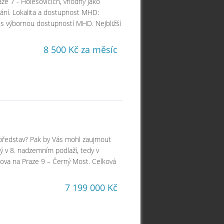
aze 7 - Holešovicích, vhodný jako
vání. Lokalita a dostupnost MHD:
ic s výbornou dostupností MHD. Nejbližší
8 500 Kč za měsíc
h představ? Pak by Vás mohl zaujmout
ý v 8. nadzemním podlaží, tedy v
rova na Praze 9 – Černý Most. Celková
7 199 000 Kč