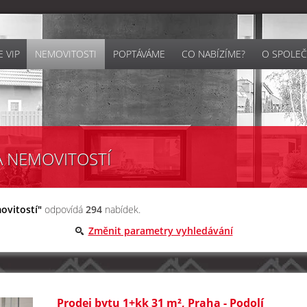
 VIP
NEMOVITOSTI
POPTÁVÁME
CO NABÍZÍME?
O SPOLEČ
A NEMOVITOSTÍ
ovitostí"
odpovídá
294
nabídek.
Změnit parametry vyhledávání
Prodej bytu 1+kk 31 m², Praha - Podolí