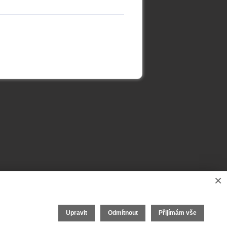
×
Upravit
Odmítnout
Přijímám vše