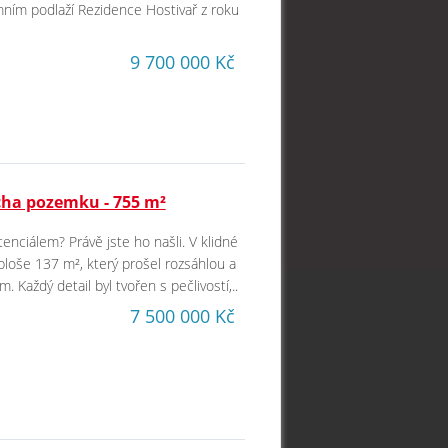
emním podlaží Rezidence Hostivař z roku
9 700 000 Kč
cha pozemku - 755 m²
nciálem? Právě jste ho našli. V klidné
loše 137 m², který prošel rozsáhlou a
 Každý detail byl tvořen s pečlivostí,..
7 500 000 Kč