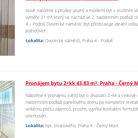
Nově nabízíme k prodeji útulný a moderní byt v osobním vla
výměře 31 m², který se nachází ve 2. nadzemním podlaží cih
4 – Podolí, Dvorecké náměstí. Byt představuje ideální volbu
jednotlivce..
Lokalita:
Dvorecké náměstí, Praha 4 - Podolí
Pronájem bytu 2+kk 43,83 m², Praha - Černý 
Nabízíme k pronájmu světlý byt o dispozici 2+kk a celkové 
nadzemním podlaží panelového domu po kompletní revitaliz
velkému počtu zájemců, prosím, vyplňte kontaktní formulář
orientován..
Lokalita:
Kpt. Stránského, Praha 9 - Černý Most