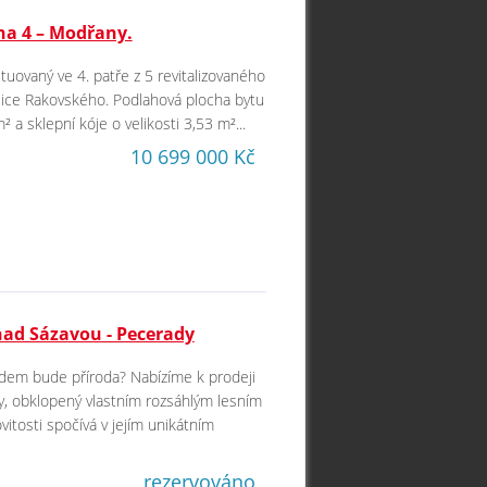
aha 4 – Modřany.
ituovaný ve 4. patře z 5 revitalizovaného
lice Rakovského. Podlahová plocha bytu
 a sklepní kóje o velikosti 3,53 m²...
10 699 000 Kč
nad Sázavou - Pecerady
dem bude příroda? Nabízíme k prodeji
y, obklopený vlastním rozsáhlým lesním
tosti spočívá v jejím unikátním
rezervováno