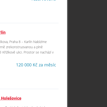
lín
kova, Praha 8 – Karlín Nabízíme
derně zrekonstruovanou a plně
Křižíkově ulici. Prostor se nachází v
120 000 Kč za měsíc
 Holešovice