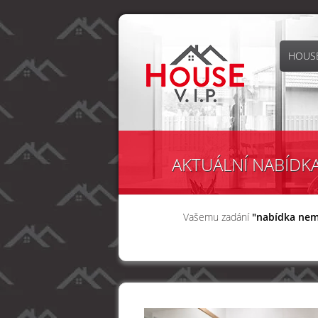
HOUSE
AKTUÁLNÍ NABÍDK
Vašemu zadání
"nabídka nem