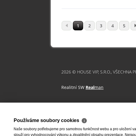
1
2
3
4
5
2026 © HOUSE VIP, S.R.O., VŠECHNA 
Realitní SW
Real
man
Používáme soubory cookies
ℹ
Naše soubory potřebujeme pro samotnou funkčnost webu a pro uložení vaši
slouží pro vyhodnocování výkonu a zkvalitnění obsahu prezentace. Nejsou u