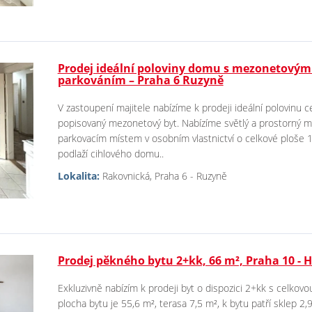
Prodej ideální poloviny domu s mezonetovým
parkováním – Praha 6 Ruzyně
V zastoupení majitele nabízíme k prodeji ideální polovinu 
popisovaný mezonetový byt. Nabízíme světlý a prostorný 
parkovacím místem v osobním vlastnictví o celkové ploše 
podlaží cihlového domu..
Lokalita:
Rakovnická, Praha 6 - Ruzyně
Prodej pěkného bytu 2+kk, 66 m², Praha 10 - H
Exkluzivně nabízím k prodeji byt o dispozici 2+kk s celko
plocha bytu je 55,6 m², terasa 7,5 m², k bytu patří sklep 2