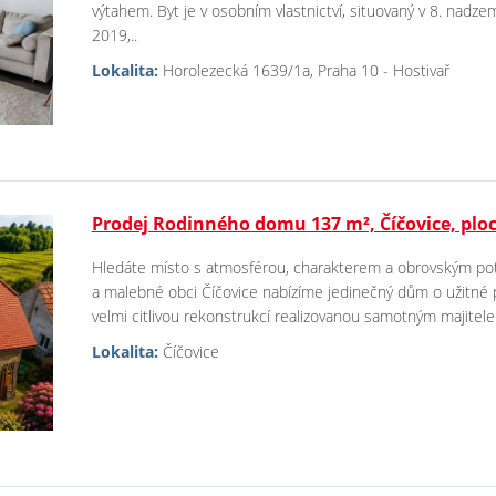
výtahem. Byt je v osobním vlastnictví, situovaný v 8. nadz
2019,..
Lokalita:
Horolezecká 1639/1a, Praha 10 - Hostivař
Prodej Rodinného domu 137 m², Číčovice, plo
Hledáte místo s atmosférou, charakterem a obrovským pote
a malebné obci Číčovice nabízíme jedinečný dům o užitné p
velmi citlivou rekonstrukcí realizovanou samotným majitelem.
Lokalita:
Číčovice