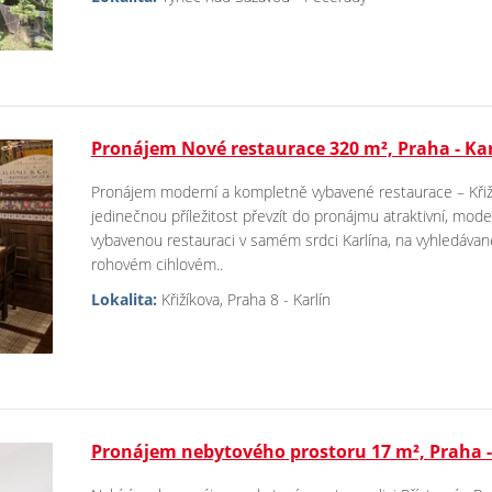
Pronájem Nové restaurace 320 m², Praha - Kar
Pronájem moderní a kompletně vybavené restaurace – Křiží
jedinečnou příležitost převzít do pronájmu atraktivní, mo
vybavenou restauraci v samém srdci Karlína, na vyhledávané 
rohovém cihlovém..
Lokalita:
Křižíkova, Praha 8 - Karlín
Pronájem nebytového prostoru 17 m², Praha -