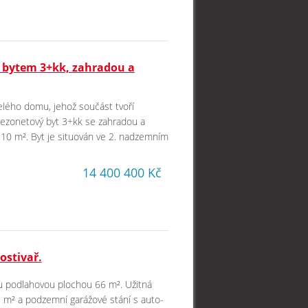
 bytem 3+kk, zahradou a
celého domu, jehož součást tvoří
mezonetový byt 3+kk se zahradou a
110 m². Byt je situován ve 2. nadzemním
14 400 400 Kč
ostivař.
vou podlahovou plochou 66 m². Užitná
,9 m² a podzemní garážové stání s auto-