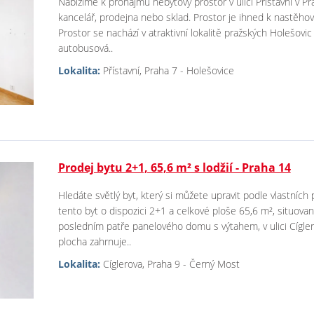
Nabízíme k pronájmu nebytový prostor v ulici Přístavní v Pr
kancelář, prodejna nebo sklad. Prostor je ihned k nastěho
Prostor se nachází v atraktivní lokalitě pražských Holešov
autobusová..
Lokalita:
Přístavní, Praha 7 - Holešovice
Prodej bytu 2+1, 65,6 m² s lodžií - Praha 14
Hledáte světlý byt, který si můžete upravit podle vlastníc
tento byt o dispozici 2+1 a celkové ploše 65,6 m², situovan
posledním patře panelového domu s výtahem, v ulici Cígle
plocha zahrnuje..
Lokalita:
Cíglerova, Praha 9 - Černý Most