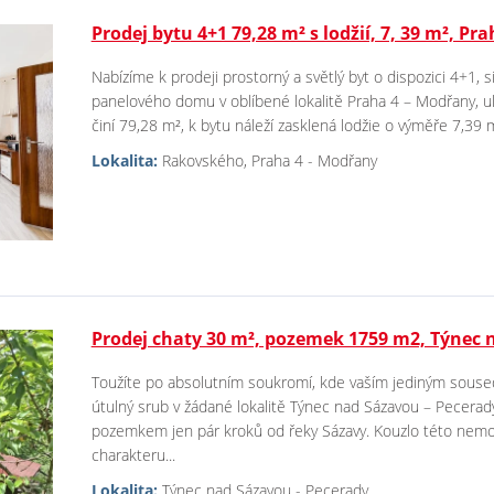
Prodej bytu 4+1 79,28 m² s lodžií, 7, 39 m², Pr
Nabízíme k prodeji prostorný a světlý byt o dispozici 4+1, s
panelového domu v oblíbené lokalitě Praha 4 – Modřany, u
činí 79,28 m², k bytu náleží zasklená lodžie o výměře 7,39 m²
Lokalita:
Rakovského, Praha 4 - Modřany
Prodej chaty 30 m², pozemek 1759 m2, Týnec 
Toužíte po absolutním soukromí, kde vaším jediným souse
útulný srub v žádané lokalitě Týnec nad Sázavou – Pecerad
pozemkem jen pár kroků od řeky Sázavy. Kouzlo této nemovi
charakteru...
Lokalita:
Týnec nad Sázavou - Pecerady