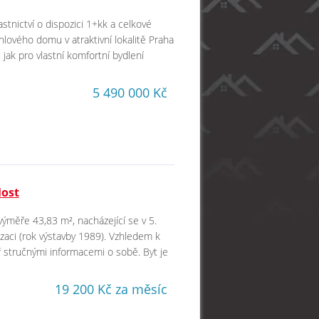
stnictví o dispozici 1+kk a celkové
lového domu v atraktivní lokalitě Praha
 jak pro vlastní komfortní bydlení
5 490 000 Kč
Most
výměře 43,83 m², nacházející se v 5.
aci (rok výstavby 1989). Vzhledem k
 stručnými informacemi o sobě. Byt je
19 200 Kč za měsíc