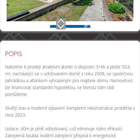
POPIS
Nabízíme k prodeji atraktivní ateliér o dispozici 3+kk a ploše 55,6
m², nacházející se v udržovaném domě z roku 2008, se společnou
zahrádkou a altánkem vyhrazeným pro majitele domu. Nemovitost
lze financovat standardní hypotékou, se kterou Vám rádi
pomůžeme.
Skvělý stav a moderní vybavení: kompletní rekonstrukce proběhla v
roce 2023.
Izolace: dům je plně odizolovaný, což eliminuje riziko vlhkosti.
Zateplená fasáda: kvalitní zateplení přispívá k energetické