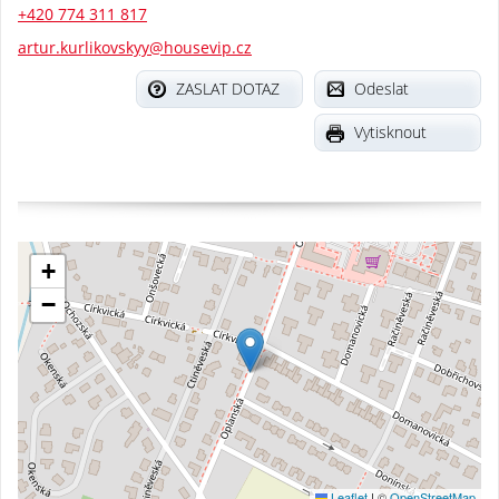
+420 774 311 817
artur.kurlikovskyy@housevip.cz
ZASLAT DOTAZ
Odeslat
Vytisknout
+
−
Leaflet
|
©
OpenStreetMap