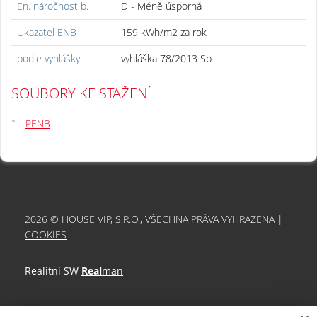
En. náročnost b.
D - Méně úsporná
Ukazatel ENB
159 kWh/m2 za rok
podle vyhlášky
vyhláška 78/2013 Sb
SOUBORY KE STAŽENÍ
PENB
2026 © HOUSE VIP, S.R.O., VŠECHNA PRÁVA VYHRAZENA |
COOKIES
Realitní SW
Real
man