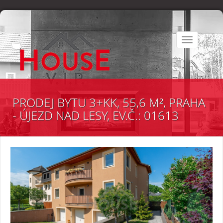
Toggle
navigation
PRODEJ BYTU 3+KK, 55,6 M², PRAHA
- ÚJEZD NAD LESY, EV.Č.: 01613