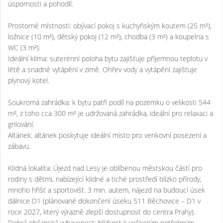
úspornosti a pohodlí.
Prostorné místnosti: obývací pokoj s kuchyňským koutem (25 m²),
ložnice (10 m²), dětský pokoj (12 m²), chodba (3 m²) a koupelna s
WC (3 m²).
Ideální klima: suterénní poloha bytu zajišťuje příjemnou teplotu v
létě a snadné vytápění v zimě. Ohřev vody a vytápění zajišťuje
plynový kotel.
Soukromá zahrádka: k bytu patří podíl na pozemku o velikosti 544
m², z toho cca 300 m² je udržovaná zahrádka, ideální pro relaxaci a
grilování.
Altánek: altánek poskytuje ideální místo pro venkovní posezení a
zábavu.
Klidná lokalita: Újezd nad Lesy je oblíbenou městskou částí pro
rodiny s dětmi, nabízející klidné a tiché prostředí blízko přírody,
mnoho hřišť a sportovišť. 3 min. autem, nájezd na budoucí úsek
dálnice D1 (plánované dokončení úseku 511 Běchovice – D1 v
roce 2027, který výrazně zlepší dostupnost do centra Prahy).
Dobrá občanská vybavenost: blízkost k veškerým potřebným