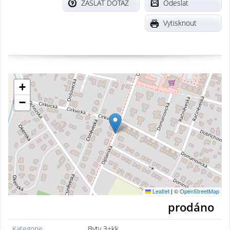
ZASLAT DOTAZ
Odeslat
Vytisknout
+
−
Leaflet
|
©
OpenStreetMap
prodáno
Kategorie
Byty 3+kk