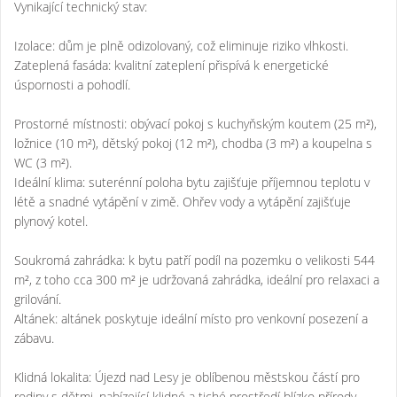
Vynikající technický stav:
Izolace: dům je plně odizolovaný, což eliminuje riziko vlhkosti.
Zateplená fasáda: kvalitní zateplení přispívá k energetické
úspornosti a pohodlí.
Prostorné místnosti: obývací pokoj s kuchyňským koutem (25 m²),
ložnice (10 m²), dětský pokoj (12 m²), chodba (3 m²) a koupelna s
WC (3 m²).
Ideální klima: suterénní poloha bytu zajišťuje příjemnou teplotu v
létě a snadné vytápění v zimě. Ohřev vody a vytápění zajišťuje
plynový kotel.
Soukromá zahrádka: k bytu patří podíl na pozemku o velikosti 544
m², z toho cca 300 m² je udržovaná zahrádka, ideální pro relaxaci a
grilování.
Altánek: altánek poskytuje ideální místo pro venkovní posezení a
zábavu.
Klidná lokalita: Újezd nad Lesy je oblíbenou městskou částí pro
rodiny s dětmi, nabízející klidné a tiché prostředí blízko přírody,