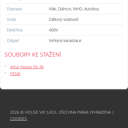
Doprava
Vlak, Dálnice, MHD, Autobus
Voda
Dálkový vodovod
Elektřina
400V
Odpad
Veřejná kanalizace
SOUBORY KE STAŽENÍ
Artur House Fin 4k
PENB
2026 © HOUSE VIP, S.R.O., VŠECHNA PRÁVA VYHRAZENA |
COOKIES