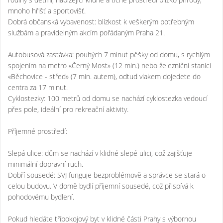
mnoho hřišť a sportovišť.
Dobrá občanská vybavenost: blízkost k veškerým potřebným
službám a pravidelným akcím pořádaným Praha 21.
Autobusová zastávka: pouhých 7 minut pěšky od domu, s rychlým
spojením na metro «Černý Most» (12 min.) nebo železniční stanici
«Běchovice - střed» (7 min. autem), odtud vlakem dojedete do
centra za 17 minut.
Cyklostezky: 100 metrů od domu se nachází cyklostezka vedoucí
přes pole, ideální pro rekreační aktivity.
Příjemné prostředí:
Slepá ulice: dům se nachází v klidné slepé ulici, což zajišťuje
minimální dopravní ruch.
Dobří sousedé: SVJ funguje bezproblémově a správce se stará o
celou budovu. V domě bydlí příjemní sousedé, což přispívá k
pohodovému bydlení.
Pokud hledáte třípokojový byt v klidné části Prahy s výbornou