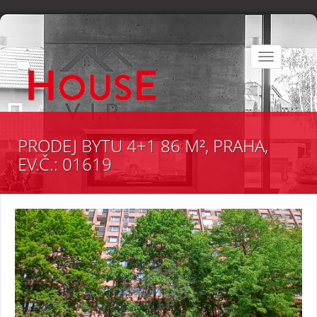
Toggle
navigation
PRODEJ BYTU 4+1 86 M², PRAHA,
EV.Č.: 01619