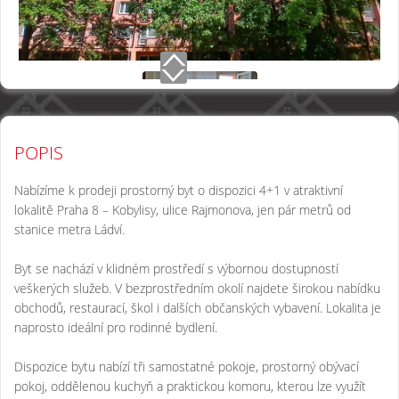
POPIS
Nabízíme k prodeji prostorný byt o dispozici 4+1 v atraktivní
lokalitě Praha 8 – Kobylisy, ulice Rajmonova, jen pár metrů od
stanice metra Ládví.
Byt se nachází v klidném prostředí s výbornou dostupností
veškerých služeb. V bezprostředním okolí najdete širokou nabídku
obchodů, restaurací, škol i dalších občanských vybavení. Lokalita je
naprosto ideální pro rodinné bydlení.
Dispozice bytu nabízí tři samostatné pokoje, prostorný obývací
pokoj, oddělenou kuchyň a praktickou komoru, kterou lze využít