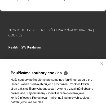
2026 © HOUSE VIP, S.R.O., VŠECHNA PRÁVA VYHRAZENA |
COOKIES
Realitní SW
Real
man
×
Používáme soubory cookies
ℹ
Naše soubory potřebujeme pro samotnou funkčnost webu a pro
uložení vašich předvoleb při jeho procházení. Cookies třetích
stran pak slouží pro vyhodnocování výkonu a zkvalitnění obsahu
prezentace. Nejsou určeny k identifikaci návštěvníka jako
konkrétní osoby. Pro uchování jiných než technických cookies
potřebujeme váš souhlas.