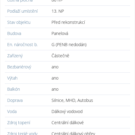
Podlaží umístění
13. NP
Stav objektu
Před rekonstrukcí
Budova
Panelová
En. náročnost b.
G (PENB nedodán)
Zařízený
Částečně
Bezbariérový
ano
Výtah
ano
Balkón
ano
Doprava
Silnice, MHD, Autobus
Voda
Dálkový vodovod
Zdroj topení
Centrální dálkové
Zdroj teplé vody
Centrální dálkový ohřev