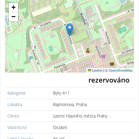
+
−
Leaflet
|
©
OpenStreetMap
rezervováno
Kategorie
Byty 4+1
Lokalita
Rajmonova, Praha
Okres
území Hlavního města Prahy
Vlastnictví
Osobní
Užitná plocha
86 m²