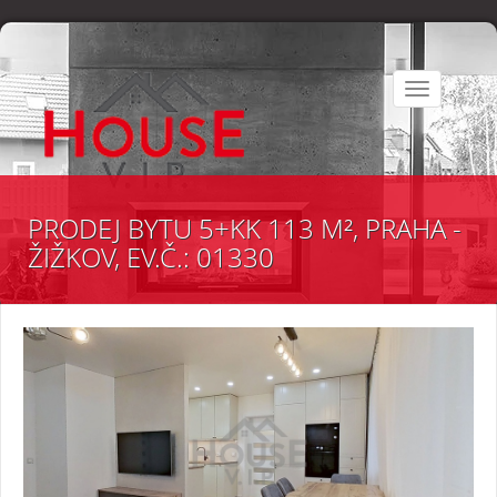
Toggle
navigation
PRODEJ BYTU 5+KK 113 M², PRAHA -
ŽIŽKOV, EV.Č.: 01330