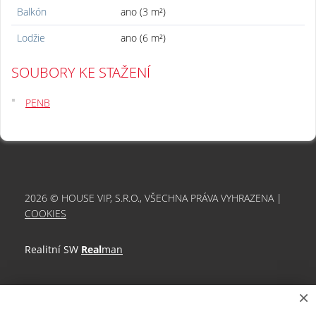
Balkón
ano (3 m²)
Lodžie
ano (6 m²)
SOUBORY KE STAŽENÍ
PENB
2026 © HOUSE VIP, S.R.O., VŠECHNA PRÁVA VYHRAZENA |
COOKIES
Realitní SW
Real
man
×