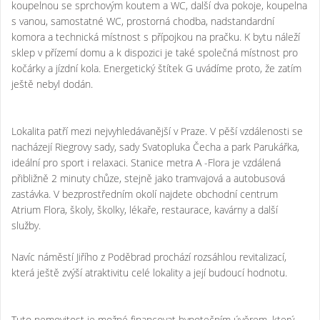
koupelnou se sprchovým koutem a WC, další dva pokoje, koupelna
s vanou, samostatné WC, prostorná chodba, nadstandardní
komora a technická místnost s přípojkou na pračku. K bytu náleží
sklep v přízemí domu a k dispozici je také společná místnost pro
kočárky a jízdní kola. Energetický štítek G uvádíme proto, že zatím
ještě nebyl dodán.
Lokalita patří mezi nejvyhledávanější v Praze. V pěší vzdálenosti se
nacházejí Riegrovy sady, sady Svatopluka Čecha a park Parukářka,
ideální pro sport i relaxaci. Stanice metra A -Flora je vzdálená
přibližně 2 minuty chůze, stejně jako tramvajová a autobusová
zastávka. V bezprostředním okolí najdete obchodní centrum
Atrium Flora, školy, školky, lékaře, restaurace, kavárny a další
služby.
Navíc náměstí Jiřího z Poděbrad prochází rozsáhlou revitalizací,
která ještě zvýší atraktivitu celé lokality a její budoucí hodnotu.
Tuto nemovitost je možné financovat hypotečním úvěrem, který