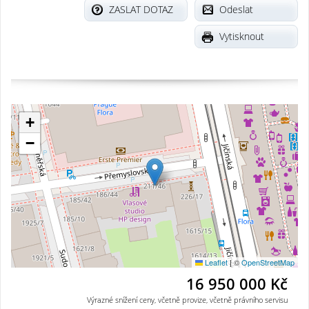
ZASLAT DOTAZ
Odeslat
Vytisknout
+
−
Leaflet
|
©
OpenStreetMap
16 950 000 Kč
Výrazné snížení ceny, včetně provize, včetně právního servisu