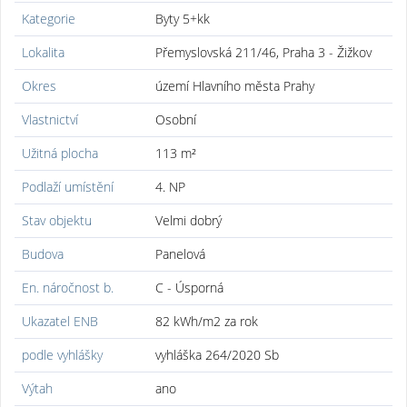
Kategorie
Byty 5+kk
Lokalita
Přemyslovská 211/46, Praha 3 - Žižkov
Okres
území Hlavního města Prahy
Vlastnictví
Osobní
Užitná plocha
113 m²
Podlaží umístění
4. NP
Stav objektu
Velmi dobrý
Budova
Panelová
En. náročnost b.
C - Úsporná
Ukazatel ENB
82 kWh/m2 za rok
podle vyhlášky
vyhláška 264/2020 Sb
Výtah
ano