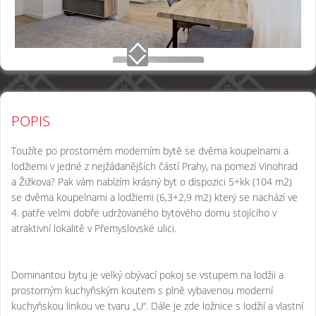
POPIS
Toužíte po prostorném moderním bytě se dvěma koupelnami a
lodžiemi v jedné z nejžádanějších částí Prahy, na pomezí Vinohrad
a Žižkova? Pak vám nabízím krásný byt o dispozici 5+kk (104 m2)
se dvěma koupelnami a lodžiemi (6,3+2,9 m2) který se nachází ve
4. patře velmi dobře udržovaného bytového domu stojícího v
atraktivní lokalitě v Přemyslovské ulici.
Dominantou bytu je velký obývací pokoj se vstupem na lodžii a
prostorným kuchyňským koutem s plně vybavenou moderní
kuchyňskou linkou ve tvaru „U“. Dále je zde ložnice s lodžií a vlastní