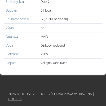
Stav objektu
Dobrý
Budova
Cihlová
En. náročnost b.
G (PENB nedodán)
Výtah
ne
Doprava
MHD
Voda
Dálkový vodovod
Elektřina
230V
Odpad
Veřejná kanalizace
2026 © HOUSE VIP, S.R.O., VŠECHNA PRÁVA VYHRAZENA |
COOKIES