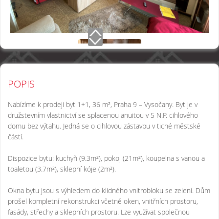
POPIS
Nabízíme k prodeji byt 1+1, 36 m², Praha 9 – Vysočany. Byt je v
družstevním vlastnictví se splacenou anuitou v 5 N.P. cihlového
domu bez výtahu. Jedná se o cihlovou zástavbu v tiché městské
částí.
Dispozice bytu: kuchyň (9.3m²), pokoj (21m²), koupelna s vanou a
toaletou (3.7m²), sklepní kóje (2m²).
Okna bytu jsou s výhledem do klidného vnitrobloku se zelení. Dům
prošel kompletní rekonstrukci včetně oken, vnitřních prostoru,
fasády, střechy a sklepních prostoru. Lze využívat společnou