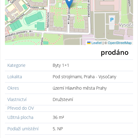
Leaflet
|
©
OpenStreetMap
prodáno
Kategorie
Byty 1+1
Lokalita
Pod strojírnami, Praha - Vysočany
Okres
území Hlavního města Prahy
Vlastnictví
Družstevní
Převod do OV
Užitná plocha
36 m²
Podlaží umístění
5. NP