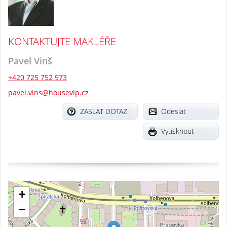
KONTAKTUJTE MAKLÉŘE
Pavel Vinš
+420 725 752 973
pavel.vins@housevip.cz
ZASLAT DOTAZ
Odeslat
Vytisknout
+
−