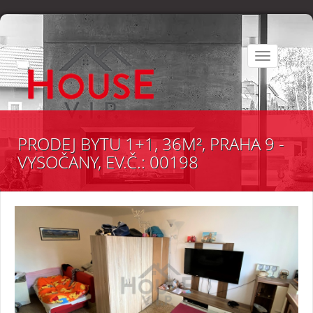
Toggle
navigation
PRODEJ BYTU 1+1, 36M², PRAHA 9 -
VYSOČANY, EV.Č.: 00198