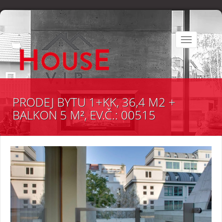
Toggle
navigation
PRODEJ BYTU 1+KK, 36,4 M2 +
BALKON 5 M², EV.Č.: 00515