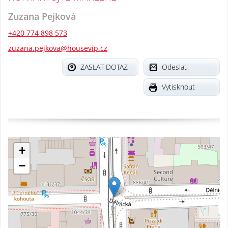
Zuzana Pejková
+420 774 898 573
zuzana.pejkova@housevip.cz
ZASLAT DOTAZ
Odeslat
Vytisknout
+
−