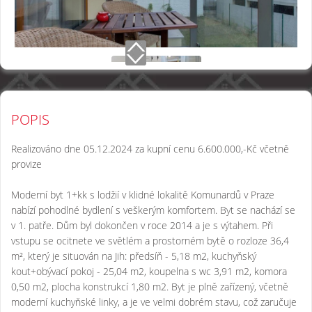
POPIS
Realizováno dne 05.12.2024 za kupní cenu 6.600.000,-Kč včetně
provize
Moderní byt 1+kk s lodžií v klidné lokalitě Komunardů v Praze
nabízí pohodlné bydlení s veškerým komfortem. Byt se nachází se
v 1. patře. Dům byl dokončen v roce 2014 a je s výtahem. Při
vstupu se ocitnete ve světlém a prostorném bytě o rozloze 36,4
m², který je situován na Jih: předsíň - 5,18 m2, kuchyňský
kout+obývací pokoj - 25,04 m2, koupelna s wc 3,91 m2, komora
0,50 m2, plocha konstrukcí 1,80 m2. Byt je plně zařízený, včetně
moderní kuchyňské linky, a je ve velmi dobrém stavu, což zaručuje