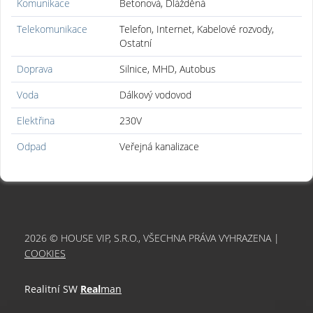
Komunikace
Betonová, Dlážděná
Telekomunikace
Telefon, Internet, Kabelové rozvody,
Ostatní
Doprava
Silnice, MHD, Autobus
Voda
Dálkový vodovod
Elektřina
230V
Odpad
Veřejná kanalizace
2026 © HOUSE VIP, S.R.O., VŠECHNA PRÁVA VYHRAZENA |
COOKIES
Realitní SW
Real
man