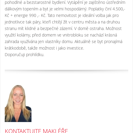
pohodlné a bezstarostné bydlení. Vytápění je zajištěno ústředním
dálkovým topením a byt je velmi hospodárný. Poplatky činí 4.500,-
Kč + energie 990 ,- Kč. Tato nemovitost je ideální volba jak pro
jednotlivce tak páry, kteří chtějí žít v centru města a na druhou
stranu mít klidné a bezpečné zázemí. V domě ostraha. Možnost
využití kolárny, před domem ve vnitrobloku se nachází krásná
zahrada využívána jen vlastníky domu. Aktuálně se byt pronajímá
krátkodobě, takže možnost i jako investice.
Doporučuji prohlídku.
KONTAKTUJTE MAKLÉŘE