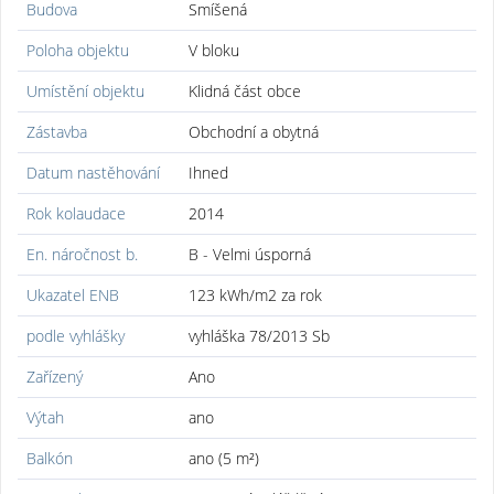
Budova
Smíšená
Poloha objektu
V bloku
Umístění objektu
Klidná část obce
Zástavba
Obchodní a obytná
Datum nastěhování
Ihned
Rok kolaudace
2014
En. náročnost b.
B - Velmi úsporná
Ukazatel ENB
123 kWh/m2 za rok
podle vyhlášky
vyhláška 78/2013 Sb
Zařízený
Ano
Výtah
ano
Balkón
ano (5 m²)