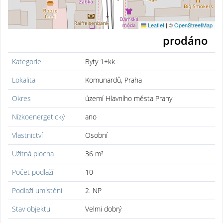
Leaflet
|
©
OpenStreetMap
prodáno
Kategorie
Byty 1+kk
Lokalita
Komunardů, Praha
Okres
území Hlavního města Prahy
Nízkoenergetický
ano
Vlastnictví
Osobní
Užitná plocha
36 m²
Počet podlaží
10
Podlaží umístění
2. NP
Stav objektu
Velmi dobrý