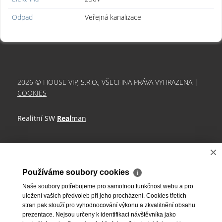
Odpad
Veřejná kanalizace
2026 © HOUSE VIP, S.R.O., VŠECHNA PRÁVA VYHRAZENA |
COOKIES
Realitní SW
Real
man
×
Používáme soubory cookies
ℹ
Naše soubory potřebujeme pro samotnou funkčnost webu a pro
uložení vašich předvoleb při jeho procházení. Cookies třetích
stran pak slouží pro vyhodnocování výkonu a zkvalitnění obsahu
prezentace. Nejsou určeny k identifikaci návštěvníka jako