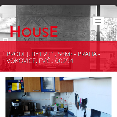
Toggle
navigation
PRODEJ, BYT 2+1, 56M² - PRAHA -
VOKOVICE, EV.Č.: 00294