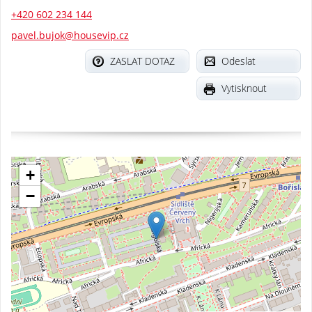
+420 602 234 144
pavel.bujok@housevip.cz
ZASLAT DOTAZ
Odeslat
Vytisknout
+
−