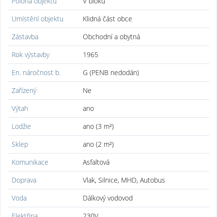
Poloha objektu
V bloku
Umístění objektu
Klidná část obce
Zástavba
Obchodní a obytná
Rok výstavby
1965
En. náročnost b.
G (PENB nedodán)
Zařízený
Ne
Výtah
ano
Lodžie
ano (3 m²)
Sklep
ano (2 m²)
Komunikace
Asfaltová
Doprava
Vlak, Silnice, MHD, Autobus
Voda
Dálkový vodovod
Elektřina
230V