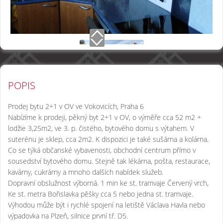
POPIS
Prodej bytu 2+1 v OV ve Vokovicích, Praha 6
Nabízíme k prodeji, pěkný byt 2+1 v OV, o výměře cca 52 m2 +
lodžie 3,25m2, ve 3. p. čistého, bytového domu s výtahem. V
suterénu je sklep, cca 2m2. K dispozici je také sušárna a kolárna.
Co se týká občanské vybavenosti, obchodní centrum přímo v
sousedství bytového domu. Stejně tak lékárna, pošta, restaurace,
kavárny, cukrárny a mnoho dalších nabídek služeb.
Dopravní obslužnost výborná. 1 min ke st. tramvaje Červený vrch,
Ke st. metra Bořislavka pěšky cca 5 nebo jedna st. tramvaje.
Výhodou může být i rychlé spojení na letiště Václava Havla nebo
výpadovka na Plzeň, silnice první tř. D5.