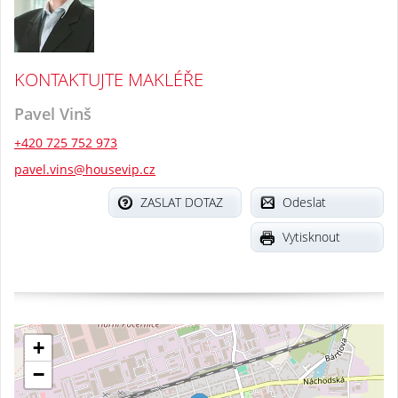
KONTAKTUJTE MAKLÉŘE
Pavel Vinš
+420 725 752 973
pavel.vins@housevip.cz
ZASLAT DOTAZ
Odeslat
Vytisknout
+
−