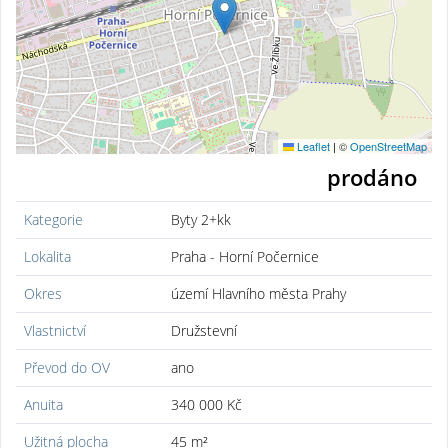
Leaflet
|
©
OpenStreetMap
prodáno
Kategorie
Byty 2+kk
Lokalita
Praha - Horní Počernice
Okres
území Hlavního města Prahy
Vlastnictví
Družstevní
Převod do OV
ano
Anuita
340 000 Kč
Užitná plocha
45 m²