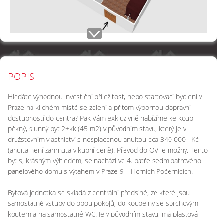
POPIS
Hledáte výhodnou investiční příležitost, nebo startovací bydlení v
Praze na klidném místě se zelení a přitom výbornou dopravní
dostupností do centra? Pak Vám exkluzivně nabízíme ke koupi
pěkný, slunný byt 2+kk (45 m2) v původním stavu, který je v
družstevním vlastnictví s nesplacenou anuitou cca 340 000,- Kč
(anuita není zahrnuta v kupní ceně). Převod do OV je možný. Tento
byt s, krásným výhledem, se nachází ve 4. patře sedmipatrového
panelového domu s výtahem v Praze 9 – Horních Počernicích.
Bytová jednotka se skládá z centrální předsíně, ze které jsou
samostatné vstupy do obou pokojů, do koupelny se sprchovým
koutem a na samostatné WC. Je v původním stavu, má plastová