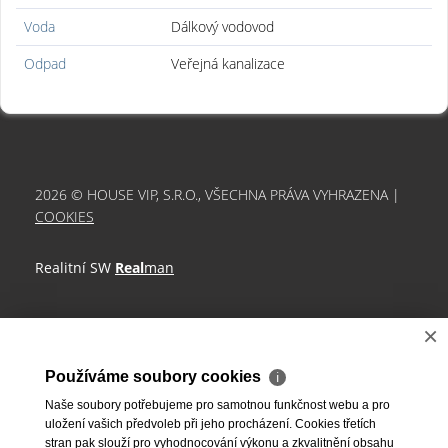
Voda
Dálkový vodovod
Odpad
Veřejná kanalizace
2026 © HOUSE VIP, S.R.O., VŠECHNA PRÁVA VYHRAZENA |
COOKIES
Realitní SW
Real
man
×
Používáme soubory cookies
ℹ
Naše soubory potřebujeme pro samotnou funkčnost webu a pro
uložení vašich předvoleb při jeho procházení. Cookies třetích
stran pak slouží pro vyhodnocování výkonu a zkvalitnění obsahu