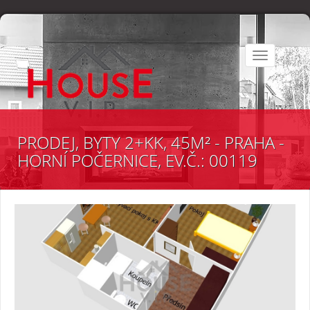
Toggle
navigation
PRODEJ, BYTY 2+KK, 45M² - PRAHA -
HORNÍ POČERNICE, EV.Č.: 00119