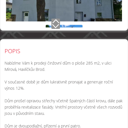
POPIS
Nabízíme Vám k prodeji činžovní dům o ploše 285 m2, v ulici
Mírová, Havlíčkův Brod.
V současné době je dům lukrativně pronajat a generuje roční
výnos 12%.
Dům prošel opravou střechy včetně špatných částí krovu, dále pak
proběhla revitalizace fasády. Vnitřní prostory včetně všech rozvodů
jsou v původním stavu.
Dům je dvoupodlažní, přízemí a první patro.