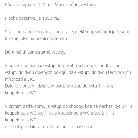
Půda má výměru 140 m2. Možná půdní vestavba.
Plocha pozemku je 1092 m2.
Sítě jsou napojeny (voda, kanalizace, elektřina), vytápění je řešeno
lokálně, plyn na hranici pozemku.
Dům má tři samostatné vstupy.
V přízemí se nachází vstup do prvního vchodu, z chodby jsou
vstupy do dvou obytných pokojů, dále vstupy do dvou technických
místností a WC.
Dále je v přízemí další samostatný vstup do bytu 1 + kk s
koupelnou a WC.
V prvním patře domu je vstup do chodby, kde se nachází byt 2+1 s
koupelnou a WC,byt 1+kk s koupelnou a WC a byt 2 + 1 s
koupelnou a WC.
Z chodby je dále vstup do technické místnosti.