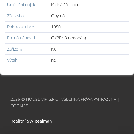
Umístění objektu
Klidná část obce
Zástavba
Obytná
Rok kolaudace
1950
En. náročnost b.
G (PENB nedodán)
Zařízený
Ne
Výtah
ne
2026 © HOUSE VIP, S.R.O., VŠECHNA PRÁVA VYHRAZENA |
COOKIES
Realitní SW
Real
man