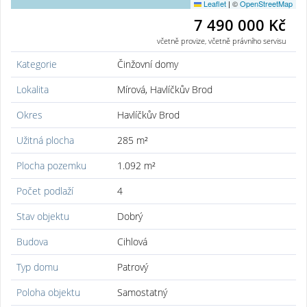
Leaflet
|
©
OpenStreetMap
7 490 000 Kč
včetně provize, včetně právního servisu
Kategorie
Činžovní domy
Lokalita
Mírová, Havlíčkův Brod
Okres
Havlíčkův Brod
Užitná plocha
285 m²
Plocha pozemku
1.092 m²
Počet podlaží
4
Stav objektu
Dobrý
Budova
Cihlová
Typ domu
Patrový
Poloha objektu
Samostatný