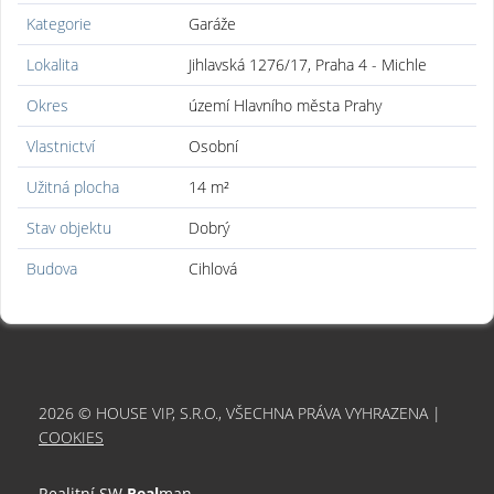
Kategorie
Garáže
Lokalita
Jihlavská 1276/17, Praha 4 - Michle
Okres
území Hlavního města Prahy
Vlastnictví
Osobní
Užitná plocha
14 m²
Stav objektu
Dobrý
Budova
Cihlová
2026 © HOUSE VIP, S.R.O., VŠECHNA PRÁVA VYHRAZENA |
COOKIES
Realitní SW
Real
man