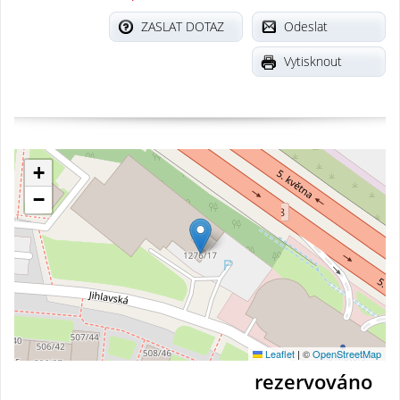
ZASLAT DOTAZ
Odeslat
Vytisknout
+
−
Leaflet
|
©
OpenStreetMap
rezervováno