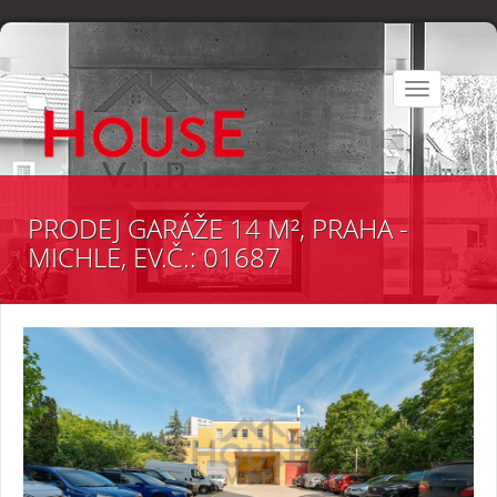
Toggle
navigation
PRODEJ GARÁŽE 14 M², PRAHA -
MICHLE, EV.Č.: 01687