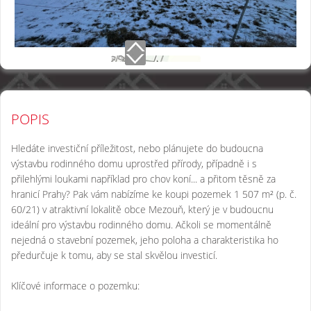
POPIS
Hledáte investiční příležitost, nebo plánujete do budoucna
výstavbu rodinného domu uprostřed přírody, případně i s
přilehlými loukami například pro chov koní... a přitom těsně za
hranicí Prahy? Pak vám nabízíme ke koupi pozemek 1 507 m² (p. č.
60/21) v atraktivní lokalitě obce Mezouň, který je v budoucnu
ideální pro výstavbu rodinného domu. Ačkoli se momentálně
nejedná o stavební pozemek, jeho poloha a charakteristika ho
předurčuje k tomu, aby se stal skvělou investicí.
Klíčové informace o pozemku: