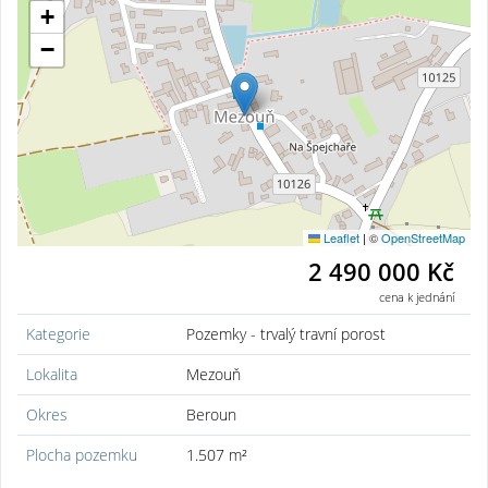
+
−
Leaflet
|
©
OpenStreetMap
2 490 000 Kč
cena k jednání
Kategorie
Pozemky - trvalý travní porost
Lokalita
Mezouň
Okres
Beroun
Plocha pozemku
1.507 m²