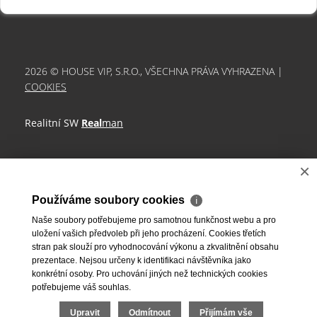
2026 © HOUSE VIP, S.R.O., VŠECHNA PRÁVA VYHRAZENA |
COOKIES
Realitní SW
Real
man
×
Používáme soubory cookies
ℹ
Naše soubory potřebujeme pro samotnou funkčnost webu a pro
uložení vašich předvoleb při jeho procházení. Cookies třetích
stran pak slouží pro vyhodnocování výkonu a zkvalitnění obsahu
prezentace. Nejsou určeny k identifikaci návštěvníka jako
konkrétní osoby. Pro uchování jiných než technických cookies
potřebujeme váš souhlas.
Upravit
Odmítnout
Přijímám vše