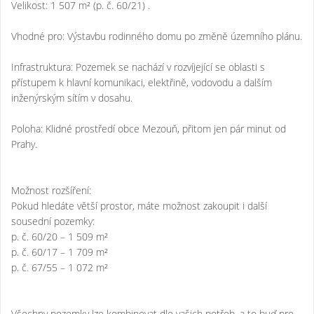
Velikost: 1 507 m² (p. č. 60/21) .
Vhodné pro: Výstavbu rodinného domu po změně územního plánu.
Infrastruktura: Pozemek se nachází v rozvíjející se oblasti s
přístupem k hlavní komunikaci, elektřině, vodovodu a dalším
inženýrským sítím v dosahu.
Poloha: Klidné prostředí obce Mezouň, přitom jen pár minut od
Prahy.
Možnost rozšíření:
Pokud hledáte větší prostor, máte možnost zakoupit i další
sousední pozemky:
p. č. 60/20 – 1 509 m²
p. č. 60/17 – 1 709 m²
p. č. 67/55 – 1 072 m²
Všechny pozemky lze kombinovat dle vašich potřeb, a to buď pro