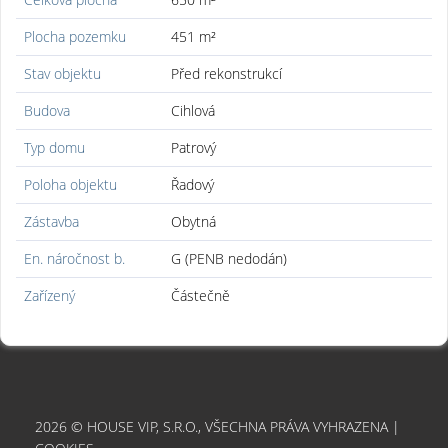
Plocha pozemku
451 m²
Stav objektu
Před rekonstrukcí
Budova
Cihlová
Typ domu
Patrový
Poloha objektu
Řadový
Zástavba
Obytná
En. náročnost b.
G (PENB nedodán)
Zařízený
Částečně
2026 © HOUSE VIP, S.R.O., VŠECHNA PRÁVA VYHRAZENA |