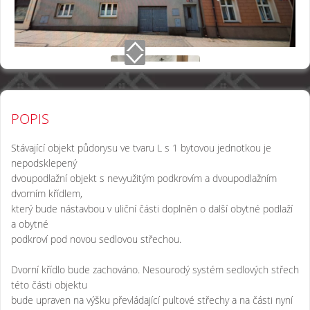
POPIS
Stávající objekt půdorysu ve tvaru L s 1 bytovou jednotkou je
nepodsklepený
dvoupodlažní objekt s nevyužitým podkrovím a dvoupodlažním
dvorním křídlem,
který bude nástavbou v uliční části doplněn o další obytné podlaží
a obytné
podkroví pod novou sedlovou střechou.
Dvorní křídlo bude zachováno. Nesourodý systém sedlových střech
této části objektu
bude upraven na výšku převládající pultové střechy a na části nyní