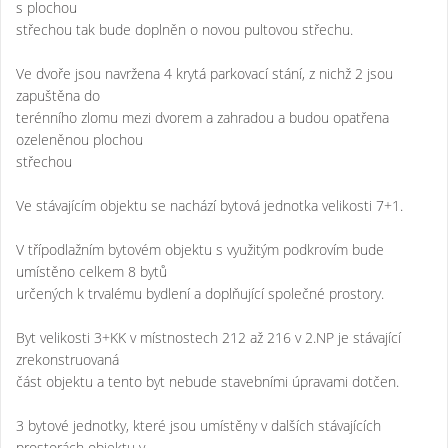
s plochou
střechou tak bude doplněn o novou pultovou střechu.
Ve dvoře jsou navržena 4 krytá parkovací stání, z nichž 2 jsou
zapuštěna do
terénního zlomu mezi dvorem a zahradou a budou opatřena
ozeleněnou plochou
střechou
Ve stávajícím objektu se nachází bytová jednotka velikosti 7+1.
V třípodlažním bytovém objektu s využitým podkrovím bude
umístěno celkem 8 bytů
určených k trvalému bydlení a doplňující společné prostory.
Byt velikosti 3+KK v místnostech 212 až 216 v 2.NP je stávající
zrekonstruovaná
část objektu a tento byt nebude stavebními úpravami dotčen.
3 bytové jednotky, které jsou umístěny v dalších stávajících
prostorách objektu v