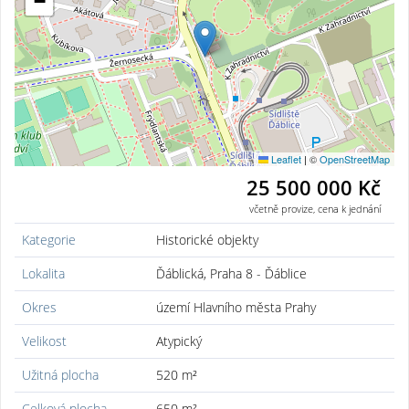
−
Leaflet
|
©
OpenStreetMap
25 500 000 Kč
včetně provize, cena k jednání
Kategorie
Historické objekty
Lokalita
Ďáblická, Praha 8 - Ďáblice
Okres
území Hlavního města Prahy
Velikost
Atypický
Užitná plocha
520 m²
Celková plocha
650 m²