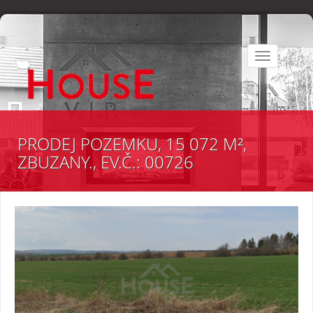
Toggle
navigation
PRODEJ POZEMKU, 15 072 M²,
ZBUZANY., EV.Č.: 00726