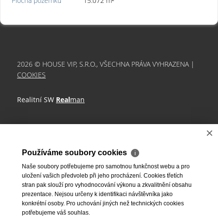
Plocha pozemku
15.072 m²
2026 © HOUSE VIP, S.R.O., VŠECHNA PRÁVA VYHRAZENA |
COOKIES
Realitní SW
Real
man
×
Používáme soubory cookies
ℹ
Naše soubory potřebujeme pro samotnou funkčnost webu a pro
uložení vašich předvoleb při jeho procházení. Cookies třetích
stran pak slouží pro vyhodnocování výkonu a zkvalitnění obsahu
prezentace. Nejsou určeny k identifikaci návštěvníka jako
konkrétní osoby. Pro uchování jiných než technických cookies
potřebujeme váš souhlas.