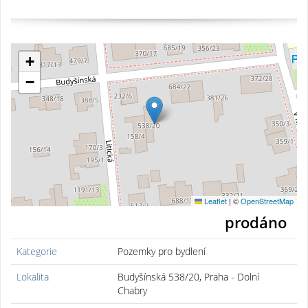
+
−
Leaflet
|
©
OpenStreetMap
prodáno
Kategorie
Pozemky pro bydlení
Lokalita
Budyšínská 538/20, Praha - Dolní
Chabry