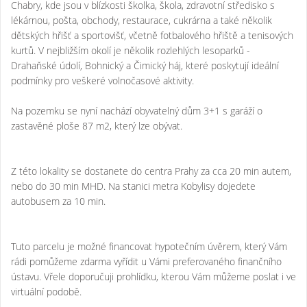
Chabry, kde jsou v blízkosti školka, škola, zdravotní středisko s
lékárnou, pošta, obchody, restaurace, cukrárna a také několik
dětských hřišť a sportovišť, včetně fotbalového hřiště a tenisových
kurtů. V nejbližším okolí je několik rozlehlých lesoparků -
Drahaňské údolí, Bohnický a Čimický háj, které poskytují ideální
podmínky pro veškeré volnočasové aktivity.
Na pozemku se nyní nachází obyvatelný dům 3+1 s garáží o
zastavěné ploše 87 m2, který lze obývat.
Z této lokality se dostanete do centra Prahy za cca 20 min autem,
nebo do 30 min MHD. Na stanici metra Kobylisy dojedete
autobusem za 10 min.
Tuto parcelu je možné financovat hypotečním úvěrem, který Vám
rádi pomůžeme zdarma vyřídit u Vámi preferovaného finančního
ústavu. Vřele doporučuji prohlídku, kterou Vám můžeme poslat i ve
virtuální podobě.