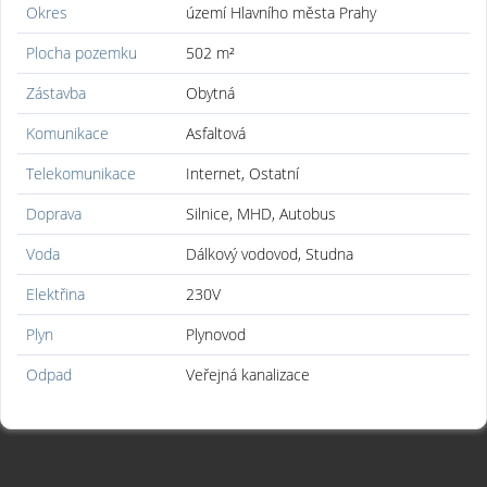
Okres
území Hlavního města Prahy
Plocha pozemku
502 m²
Zástavba
Obytná
Komunikace
Asfaltová
Telekomunikace
Internet, Ostatní
Doprava
Silnice, MHD, Autobus
Voda
Dálkový vodovod, Studna
Elektřina
230V
Plyn
Plynovod
Odpad
Veřejná kanalizace