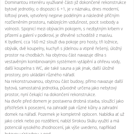
Dominantou interiéru využívané části již dokončené rekonstrukce
bytové jednotky, o dispozici 6 +1, je v náznaku, dnes moderní,
loftový prvek, vytvořený nejprve podélným a následně příčným
rozčleněním prostoru, nabízejícím vzdušnost, pocit svobody a
volnosti. Spojnicí mezi obývacím pokojem, s nezbytným krbem v
přízemí a galerií v podkroví, je dřevěné schodiště z masívu.
K bydlení, cca 160 m2 slouží dva pokoje pro hosty, tři ložnice,
obývák, dvě koupelny, kuchyň s jídelnou a vtipně řešený, úložný
prostor na chodbách. Na obytnou část navazuje dílna s
vestavěným kombinovaným systémem vytápění a ohřevu vody,
další koupelna s WC, ale také sauna a jak jinak, další úložné
prostory, pro ukládání různého nářadí.
Na rekonstruovanou, obytnou část budovy, přímo navazuje další
bytová, samostatná jednotka, původně určena jako nebytový
prostor, nyní čekající na dokončení rekonstrukce.
Na dvoře před domem je postavena drobná stavba, sloužící jako
přístřešek k posezení, na zahradě pak různé kůlny a zahradní
domek na nářadí. Pozemek je kompletně oplocen. Nabídka ať už
jako celek nebo po rozdělení, nabízí širokou škálu využití a má
potenciál vysokého zhodnocení, jak výše uvedeno, například
bytovou výstavbou a pod.