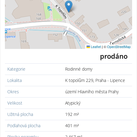
Leaflet
|
©
OpenStreetMap
prodáno
Kategorie
Rodinné domy
Lokalita
K topolům 229, Praha - Lipence
Okres
území Hlavního města Prahy
Velikost
Atypický
Užitná plocha
192 m²
Podlahová plocha
401 m²
Plocha pozemku
2.467 m²