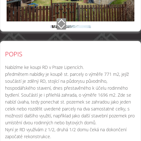
POPIS
Nabízíme ke koupi RD v Praze Lipencích.
předmětem nabídky je koupě st. parcely o výměře 771 m2, jejíž
součástí je zděný RD, stojící na půdorysu původního,
hospodářského stavení, dnes přestavěného k účelu rodinného
bydlení. Součástí je i přilehlá zahrada, o výměře 1696 m2. Zde se
nabízí úvaha, tedy ponechat st. pozemek se zahradou jako jeden
celek nebo rozdělit uvedené parcely na dva samostatné celky, s
možností dalšího využití, například jako další stavební pozemek pro
umístění dvou rodinných nebo bytových domů.
Nyní je RD využívám z 1/2, druhá 1/2 domu čeká na dokončení
započaté rekonstrukce.