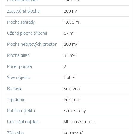
Zastavěná plocha
209 m²
Plocha zahrady
1.696 m²
Užitná plocha přízemí
67 m²
Plocha nebytových prostor
200 m²
Plocha dílen
33 m²
Počet podlaží
2
Stav objektu
Dobrý
Budova
Smíšená
Typ domu
Přízemní
Poloha objektu
Samostatný
Umístění objektu
Klidná část obce
Zástavba
Venkovská