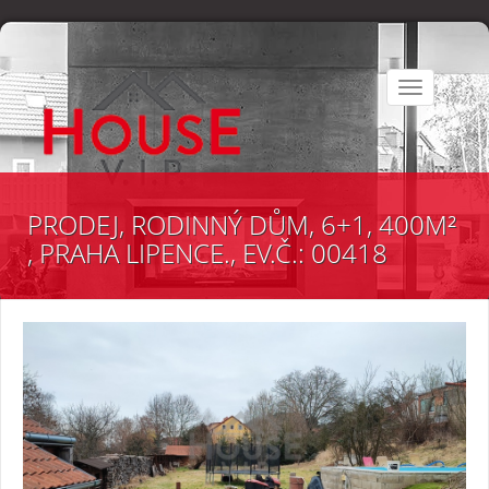
Toggle
navigation
PRODEJ, RODINNÝ DŮM, 6+1, 400M²
, PRAHA LIPENCE., EV.Č.: 00418