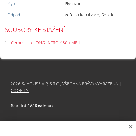
Plyn
Plynovod
Odpad
Veřejná kanalizace, Septik
SOUBORY KE STAŽENÍ
Cernosicka-LONG-INTRO-480p-MP4
2026 © HOUSE VIP, S.R.O., VŠECHNA PRÁVA VYHRAZENA |
COOKIES
Realitní SW
Real
man
×