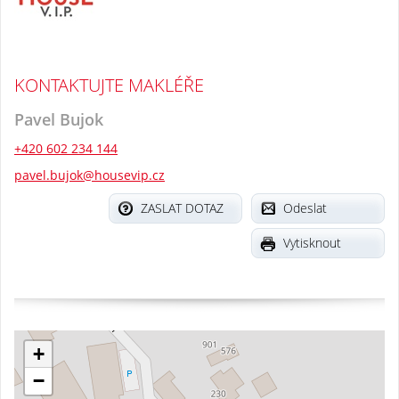
KONTAKTUJTE MAKLÉŘE
Pavel Bujok
+420 602 234 144
pavel.bujok@housevip.cz
ZASLAT DOTAZ
Odeslat
Vytisknout
+
−