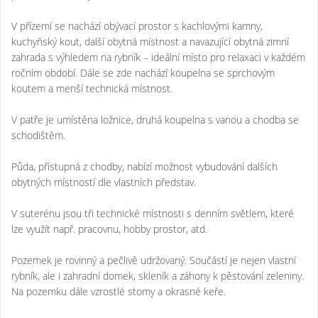
V přízemí se nachází obývací prostor s kachlovými kamny,
kuchyňský kout, další obytná místnost a navazující obytná zimní
zahrada s výhledem na rybník – ideální místo pro relaxaci v každém
ročním období. Dále se zde nachází koupelna se sprchovým
koutem a menší technická místnost.
V patře je umístěna ložnice, druhá koupelna s vanou a chodba se
schodištěm.
Půda, přístupná z chodby, nabízí možnost vybudování dalších
obytných místností dle vlastních představ.
V suterénu jsou tři technické místnosti s denním světlem, které
lze využít např. pracovnu, hobby prostor, atd.
Pozemek je rovinný a pečlivě udržovaný. Součástí je nejen vlastní
rybník, ale i zahradní domek, skleník a záhony k pěstování zeleniny.
Na pozemku dále vzrostlé stomy a okrasné keře.