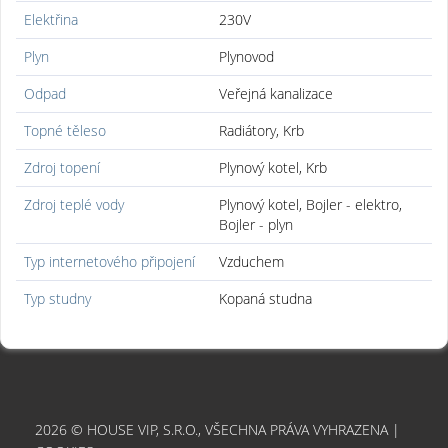
Elektřina
230V
Plyn
Plynovod
Odpad
Veřejná kanalizace
Topné těleso
Radiátory, Krb
Zdroj topení
Plynový kotel, Krb
Zdroj teplé vody
Plynový kotel, Bojler - elektro,
Bojler - plyn
Typ internetového připojení
Vzduchem
Typ studny
Kopaná studna
2026 © HOUSE VIP, S.R.O., VŠECHNA PRÁVA VYHRAZENA |