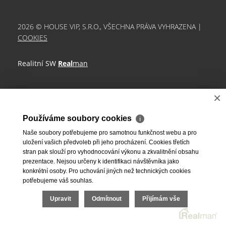
2026 © HOUSE VIP, S.R.O., VŠECHNA PRÁVA VYHRAZENA |
COOKIES
Realitní SW
Real
man
×
Používáme soubory cookies
ℹ
Naše soubory potřebujeme pro samotnou funkčnost webu a pro
uložení vašich předvoleb při jeho procházení. Cookies třetích
stran pak slouží pro vyhodnocování výkonu a zkvalitnění obsahu
prezentace. Nejsou určeny k identifikaci návštěvníka jako
konkrétní osoby. Pro uchování jiných než technických cookies
potřebujeme váš souhlas.
Upravit
Odmítnout
Přijímám vše