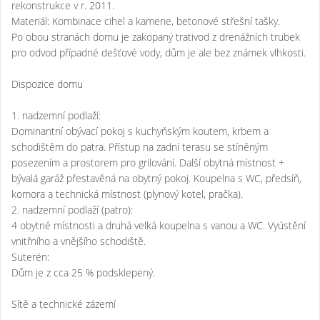
rekonstrukce v r. 2011.
Materiál: Kombinace cihel a kamene, betonové střešní tašky.
Po obou stranách domu je zakopaný trativod z drenážních trubek
pro odvod případné dešťové vody, dům je ale bez známek vlhkosti.
Dispozice domu
1. nadzemní podlaží:
Dominantní obývací pokoj s kuchyňským koutem, krbem a
schodištěm do patra. Přístup na zadní terasu se stíněným
posezením a prostorem pro grilování. Další obytná místnost +
bývalá garáž přestavěná na obytný pokoj. Koupelna s WC, předsíň,
komora a technická místnost (plynový kotel, pračka).
2. nadzemní podlaží (patro):
4 obytné místnosti a druhá velká koupelna s vanou a WC. Vyústění
vnitřního a vnějšího schodiště.
Suterén:
Dům je z cca 25 % podsklepený.
Sítě a technické zázemí