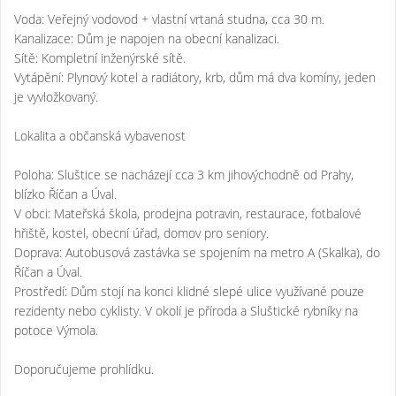
Voda: Veřejný vodovod + vlastní vrtaná studna, cca 30 m.
Kanalizace: Dům je napojen na obecní kanalizaci.
Sítě: Kompletní inženýrské sítě.
Vytápění: Plynový kotel a radiátory, krb, dům má dva komíny, jeden
je vyvložkovaný.
Lokalita a občanská vybavenost
Poloha: Sluštice se nacházejí cca 3 km jihovýchodně od Prahy,
blízko Říčan a Úval.
V obci: Mateřská škola, prodejna potravin, restaurace, fotbalové
hřiště, kostel, obecní úřad, domov pro seniory.
Doprava: Autobusová zastávka se spojením na metro A (Skalka), do
Říčan a Úval.
Prostředí: Dům stojí na konci klidné slepé ulice využívané pouze
rezidenty nebo cyklisty. V okolí je příroda a Sluštické rybníky na
potoce Výmola.
Doporučujeme prohlídku.