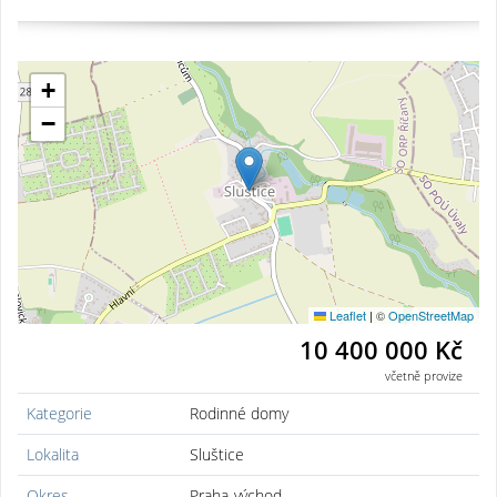
+
−
Leaflet
|
©
OpenStreetMap
10 400 000 Kč
včetně provize
Kategorie
Rodinné domy
Lokalita
Sluštice
Okres
Praha-východ