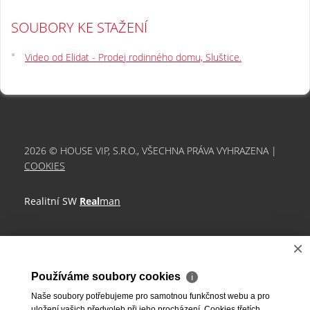
SOUBORY KE STAŽENÍ
Video od Elidat - Prodej rodinného domu, Sluštice.
2026 © HOUSE VIP, S.R.O., VŠECHNA PRÁVA VYHRAZENA |
COOKIES
Realitní SW
Real
man
×
Používáme soubory cookies
ℹ
Naše soubory potřebujeme pro samotnou funkčnost webu a pro
uložení vašich předvoleb při jeho procházení. Cookies třetích