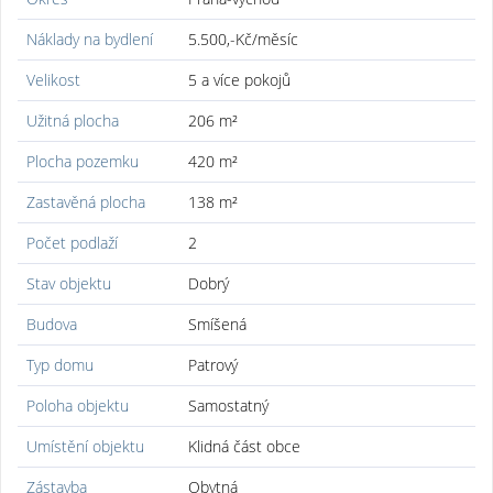
Náklady na bydlení
5.500,-Kč/měsíc
Velikost
5 a více pokojů
Užitná plocha
206 m²
Plocha pozemku
420 m²
Zastavěná plocha
138 m²
Počet podlaží
2
Stav objektu
Dobrý
Budova
Smíšená
Typ domu
Patrový
Poloha objektu
Samostatný
Umístění objektu
Klidná část obce
Zástavba
Obytná