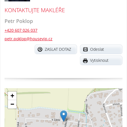
KONTAKTUJTE MAKLÉŘE
Petr Poklop
+420 607 026 037
petr.poklop@housevip.cz
ZASLAT DOTAZ
Odeslat
Vytisknout
+
−