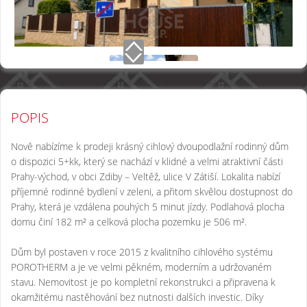
POPIS
Nově nabízíme k prodeji krásný cihlový dvoupodlažní rodinný dům
o dispozici 5+kk, který se nachází v klidné a velmi atraktivní části
Prahy-východ, v obci Zdiby – Veltěž, ulice V Zátiší. Lokalita nabízí
příjemné rodinné bydlení v zeleni, a přitom skvělou dostupnost do
Prahy, která je vzdálena pouhých 5 minut jízdy. Podlahová plocha
domu činí 182 m² a celková plocha pozemku je 506 m².
Dům byl postaven v roce 2015 z kvalitního cihlového systému
POROTHERM a je ve velmi pěkném, moderním a udržovaném
stavu. Nemovitost je po kompletní rekonstrukci a připravena k
okamžitému nastěhování bez nutnosti dalších investic. Díky