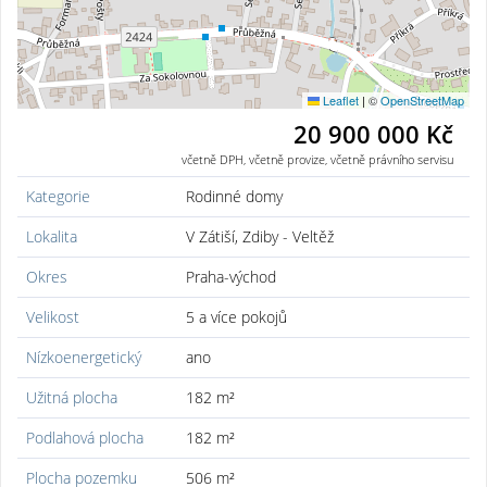
Leaflet
|
©
OpenStreetMap
20 900 000 Kč
včetně DPH, včetně provize, včetně právního servisu
Kategorie
Rodinné domy
Lokalita
V Zátiší, Zdiby - Veltěž
Okres
Praha-východ
Velikost
5 a více pokojů
Nízkoenergetický
ano
Užitná plocha
182 m²
Podlahová plocha
182 m²
Plocha pozemku
506 m²