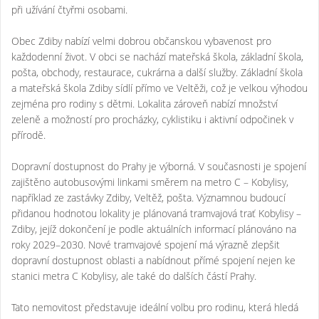
při užívání čtyřmi osobami.
Obec Zdiby nabízí velmi dobrou občanskou vybavenost pro
každodenní život. V obci se nachází mateřská škola, základní škola,
pošta, obchody, restaurace, cukrárna a další služby. Základní škola
a mateřská škola Zdiby sídlí přímo ve Veltěži, což je velkou výhodou
zejména pro rodiny s dětmi. Lokalita zároveň nabízí množství
zeleně a možností pro procházky, cyklistiku i aktivní odpočinek v
přírodě.
Dopravní dostupnost do Prahy je výborná. V současnosti je spojení
zajištěno autobusovými linkami směrem na metro C – Kobylisy,
například ze zastávky Zdiby, Veltěž, pošta. Významnou budoucí
přidanou hodnotou lokality je plánovaná tramvajová trať Kobylisy –
Zdiby, jejíž dokončení je podle aktuálních informací plánováno na
roky 2029–2030. Nové tramvajové spojení má výrazně zlepšit
dopravní dostupnost oblasti a nabídnout přímé spojení nejen ke
stanici metra C Kobylisy, ale také do dalších částí Prahy.
Tato nemovitost představuje ideální volbu pro rodinu, která hledá