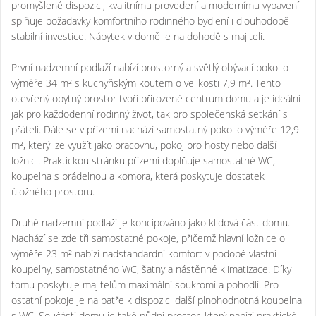
promyšlené dispozici, kvalitnímu provedení a modernímu vybavení
splňuje požadavky komfortního rodinného bydlení i dlouhodobě
stabilní investice. Nábytek v domě je na dohodě s majiteli.
První nadzemní podlaží nabízí prostorný a světlý obývací pokoj o
výměře 34 m² s kuchyňským koutem o velikosti 7,9 m². Tento
otevřený obytný prostor tvoří přirozené centrum domu a je ideální
jak pro každodenní rodinný život, tak pro společenská setkání s
přáteli. Dále se v přízemí nachází samostatný pokoj o výměře 12,9
m², který lze využít jako pracovnu, pokoj pro hosty nebo další
ložnici. Praktickou stránku přízemí doplňuje samostatné WC,
koupelna s prádelnou a komora, která poskytuje dostatek
úložného prostoru.
Druhé nadzemní podlaží je koncipováno jako klidová část domu.
Nachází se zde tři samostatné pokoje, přičemž hlavní ložnice o
výměře 23 m² nabízí nadstandardní komfort v podobě vlastní
koupelny, samostatného WC, šatny a nástěnné klimatizace. Díky
tomu poskytuje majitelům maximální soukromí a pohodlí. Pro
ostatní pokoje je na patře k dispozici další plnohodnotná koupelna
s WC. Součástí domu je také půdní prostor, který nabízí praktické