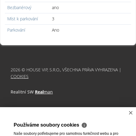
Bezbariérový
ano
Míst k parkování
3
Parkování
Ano
2026 © HOUSE VIP, S.R.O., VŠECHNA PRÁVA VYHRAZENA |
COOKIES
Realitní SW
Real
man
×
Používáme soubory cookies
ℹ
Naše soubory potřebujeme pro samotnou funkčnost webu a pro