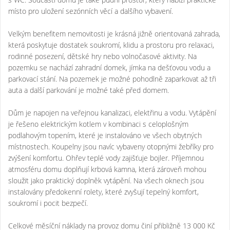
místo pro uložení sezónních věcí a dalšího vybavení.
Velkým benefitem nemovitosti je krásná jižně orientovaná zahrada,
která poskytuje dostatek soukromí, klidu a prostoru pro relaxaci,
rodinné posezení, dětské hry nebo volnočasové aktivity. Na
pozemku se nachází zahradní domek, jímka na dešťovou vodu a
parkovací stání. Na pozemek je možné pohodlně zaparkovat až tři
auta a další parkování je možné také před domem.
Dům je napojen na veřejnou kanalizaci, elektřinu a vodu. Vytápění
je řešeno elektrickým kotlem v kombinaci s celoplošným
podlahovým topením, které je instalováno ve všech obytných
místnostech. Koupelny jsou navíc vybaveny otopnými žebříky pro
zvýšení komfortu. Ohřev teplé vody zajišťuje bojler. Příjemnou
atmosféru domu doplňují krbová kamna, která zároveň mohou
sloužit jako praktický doplněk vytápění. Na všech oknech jsou
instalovány předokenní rolety, které zvyšují tepelný komfort,
soukromí i pocit bezpečí.
Celkové měsíční náklady na provoz domu činí přibližně 13 000 Kč