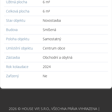
Užitná plocha
6 m²
Celková plocha
6 m²
Stav objektu
Novostavba
Budova
Smíšená
Poloha objektu
Samostatný
Umístění objektu
Centrum obce
Zástavba
Obchodní a obytná
Rok kolaudace
2024
Zařízený
Ne
2026 © HOUSE VIP, S.R.O., VŠECHNA PRÁVA VYHRAZENA |