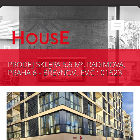
Toggle
navigation
PRODEJ SKLEPA 5,6 M², RADIMOVA,
PRAHA 6 - BŘEVNOV., EV.Č.: 01623