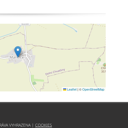
Leaflet
|
©
OpenStreetMap
PRÁVA VYHRAZENA |
COOKIES