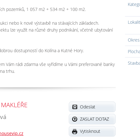
Kateg
ících pozemků, 1 057 m2 + 534 m2 + 100 m2.
Lokali
kci nebo k nové výstavbě na stávajících základech.
ktu lze využít na různé druhy podnikání, včetně ubytování
Okres
 dobrou dostupností do Kolína a Kutné Hory.
Ploch
Stavb
em Vám rádi zdarma vše vyřídíme u Vámi preferované banky
na trhu.
 MAKLÉŘE
Odeslat
ová
ZASLAT DOTAZ
Vytisknout
housevip.cz