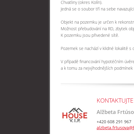
Chvatliny (okres Kolín).
Jedná se o soubor tří na sebe navazuj
Objekt na pozemku je určen k rekonstru
Možnost přebudování na RD, zbytek obje
K pozemku jsou přivedené sítě.
Pozemek se nachází v klidné lokalitě s
V případě financování hypotéčním úvěr
a k tomu za nejvýhodnějších podmínek 
KONTAKTUJTE
Alžbeta Frtús
+420 608 291 967
alzbeta.frtusova@