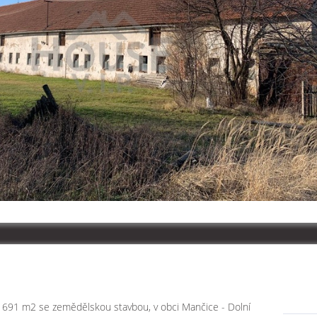
 691 m2 se zemědělskou stavbou, v obci Mančice - Dolní