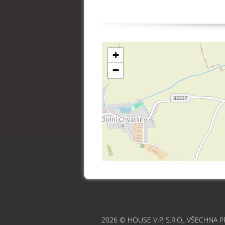
+
−
2026 © HOUSE VIP, S.R.O., VŠECHNA 