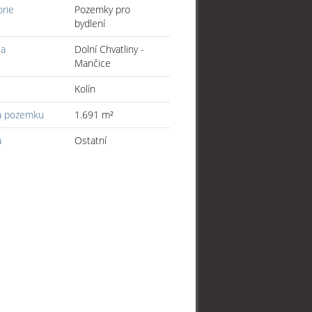
orie
Pozemky pro
bydlení
ta
Dolní Chvatliny -
Mančice
Kolín
a pozemku
1.691 m²
a
Ostatní