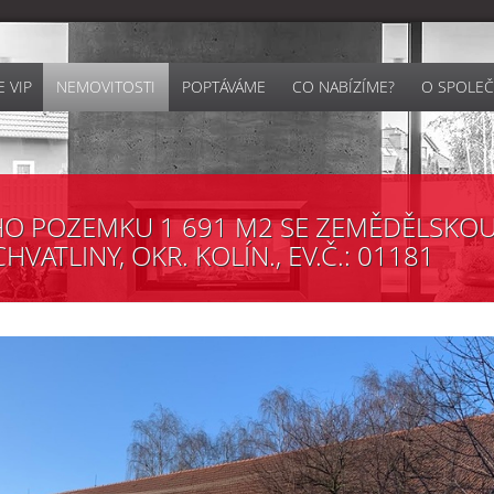
 VIP
NEMOVITOSTI
POPTÁVÁME
CO NABÍZÍME?
O SPOLEČ
HO POZEMKU 1 691 M2 SE ZEMĚDĚLSKOU
HVATLINY, OKR. KOLÍN., EV.Č.: 01181