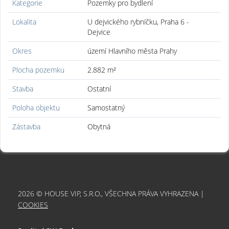
Kategorie
Pozemky pro bydlení
Lokalita
U dejvického rybníčku, Praha 6 -
Dejvice
Okres
území Hlavního města Prahy
Plocha pozemku
2.882 m²
Stavba
Ostatní
Poloha objektu
Samostatný
Zástavba
Obytná
2026 © HOUSE VIP, S.R.O., VŠECHNA PRÁVA VYHRAZENA |
COOKIES