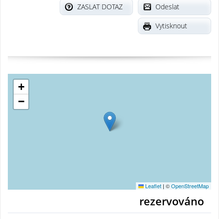
ZASLAT DOTAZ
Odeslat
Vytisknout
+
−
Leaflet
|
©
OpenStreetMap
rezervováno