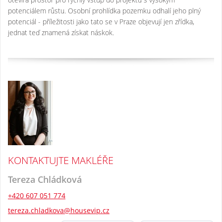
potenciálem růstu. Osobní prohlídka pozemku odhalí jeho plný
potenciál - příležitosti jako tato se v Praze objevují jen zřídka,
jednat teď znamená získat náskok.
KONTAKTUJTE MAKLÉŘE
Tereza Chládková
+420 607 051 774
tereza.chladkova@housevip.cz