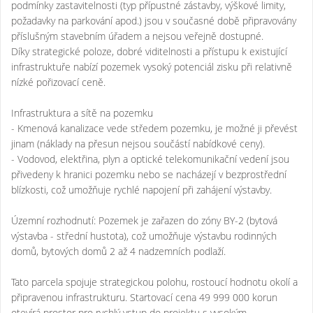
podmínky zastavitelnosti (typ přípustné zástavby, výškové limity,
požadavky na parkování apod.) jsou v současné době připravovány
příslušným stavebním úřadem a nejsou veřejně dostupné.
Díky strategické poloze, dobré viditelnosti a přístupu k existující
infrastruktuře nabízí pozemek vysoký potenciál zisku při relativně
nízké pořizovací ceně.
Infrastruktura a sítě na pozemku
- Kmenová kanalizace vede středem pozemku, je možné ji převést
jinam (náklady na přesun nejsou součástí nabídkové ceny).
- Vodovod, elektřina, plyn a optické telekomunikační vedení jsou
přivedeny k hranici pozemku nebo se nacházejí v bezprostřední
blízkosti, což umožňuje rychlé napojení při zahájení výstavby.
Územní rozhodnutí: Pozemek je zařazen do zóny BY-2 (bytová
výstavba - střední hustota), což umožňuje výstavbu rodinných
domů, bytových domů 2 až 4 nadzemních podlaží.
Tato parcela spojuje strategickou polohu, rostoucí hodnotu okolí a
připravenou infrastrukturu. Startovací cena 49 999 000 korun
otevírá prostor pro rychlý vstup do projektu s vysokým