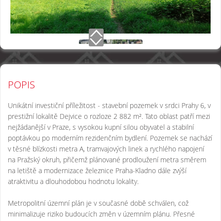
POPIS
Unikátní investiční příležitost - stavební pozemek v srdci Prahy 6, v
prestižní lokalitě Dejvice o rozloze 2 882 m². Tato oblast patří mezi
nejžádanější v Praze, s vysokou kupní silou obyvatel a stabilní
poptávkou po moderním rezidenčním bydlení. Pozemek se nachází
v těsné blízkosti metra A, tramvajových linek a rychlého napojení
na Pražský okruh, přičemž plánované prodloužení metra směrem
na letiště a modernizace železnice Praha-Kladno dále zvýší
atraktivitu a dlouhodobou hodnotu lokality.
Metropolitní územní plán je v současné době schválen, což
minimalizuje riziko budoucích změn v územním plánu. Přesné