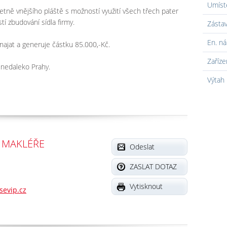
Umíst
etně vnějšího pláště s možností využití všech třech pater
í zbudování sídla firmy.
Zásta
En. ná
ajat a generuje částku 85.000,-Kč.
Zaříze
 nedaleko Prahy.
Výtah
 MAKLÉŘE
Odeslat
ZASLAT DOTAZ
Vytisknout
sevip.cz