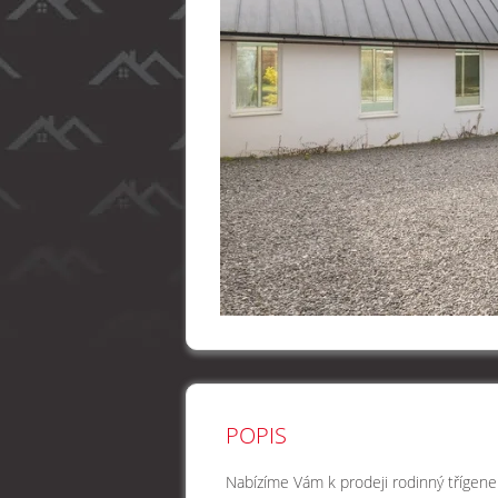
POPIS
Nabízíme Vám k prodeji rodinný třígener