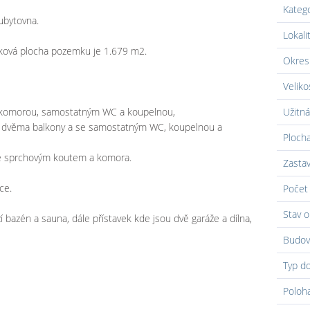
Kateg
ubytovna.
Lokali
ková plocha pozemku je 1.679 m2.
Okres
Veliko
 a komorou, samostatným WC a koupelnou,
Užitná
+1 s dvěma balkony a se samostatným WC, koupelnou a
Ploch
se sprchovým koutem a komora.
Zasta
ce.
Počet 
Stav o
 bazén a sauna, dále přístavek kde jsou dvě garáže a dílna,
Budov
Typ d
Poloh