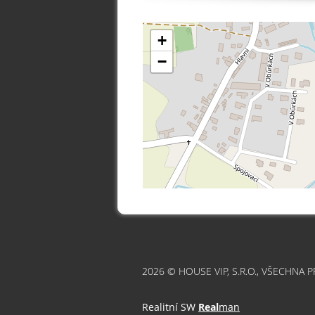
+
−
2026 © HOUSE VIP, S.R.O., VŠECHNA 
Realitní SW
Real
man