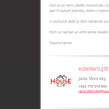
Dům je po velmi zdařilé rekonstrukci vč
jako tři bytové jednotky. Nebo s možnost
V současné době je dům lukrativně pron
Dům se nachází ve velmi klidné lokalitě
Doporučujeme.
KONTAKTUJTE
Jana Skvirsky
+420 775 574 893
jana.skvirsky@hou