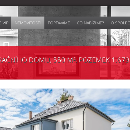
 VIP
NEMOVITOSTI
POPTÁVÁME
CO NABÍZÍME?
O SPOLEČ
AČNÍHO DOMU, 550 M², POZEMEK 1.679 