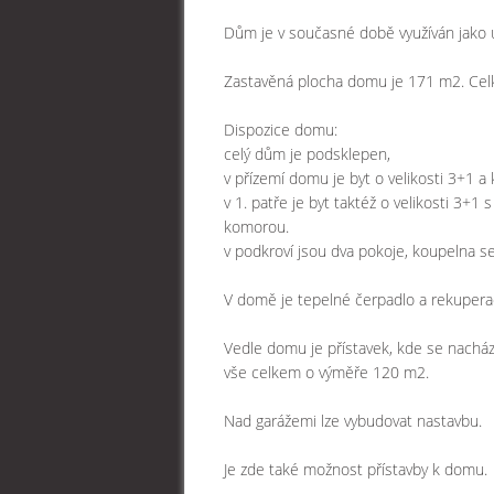
Dům je v současné době využíván jako 
Zastavěná plocha domu je 171 m2. Cel
Dispozice domu:
celý dům je podsklepen,
v přízemí domu je byt o velikosti 3+1
v 1. patře je byt taktéž o velikosti 3
komorou.
v podkroví jsou dva pokoje, koupelna 
V domě je tepelné čerpadlo a rekupera
Vedle domu je přístavek, kde se nachází
vše celkem o výměře 120 m2.
Nad garážemi lze vybudovat nastavbu.
Je zde také možnost přístavby k domu.