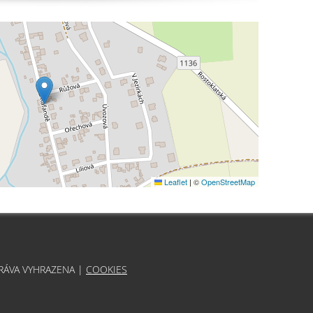
Leaflet
|
©
OpenStreetMap
PRÁVA VYHRAZENA |
COOKIES