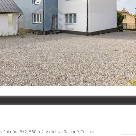
ační dům 8+2, 550 m2, v ulici Na Rafandě, Tuklaty.