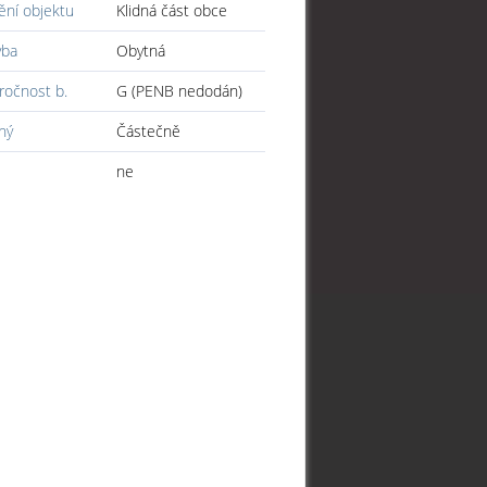
ění objektu
Klidná část obce
vba
Obytná
ročnost b.
G (PENB nedodán)
ný
Částečně
ne