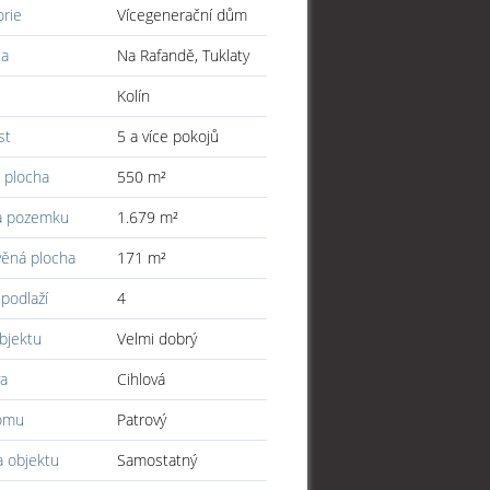
orie
Vícegenerační dům
ta
Na Rafandě, Tuklaty
Kolín
st
5 a více pokojů
 plocha
550 m²
a pozemku
1.679 m²
věná plocha
171 m²
podlaží
4
bjektu
Velmi dobrý
a
Cihlová
omu
Patrový
a objektu
Samostatný