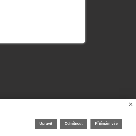
×
Upravit
Odmítnout
Přijímám vše