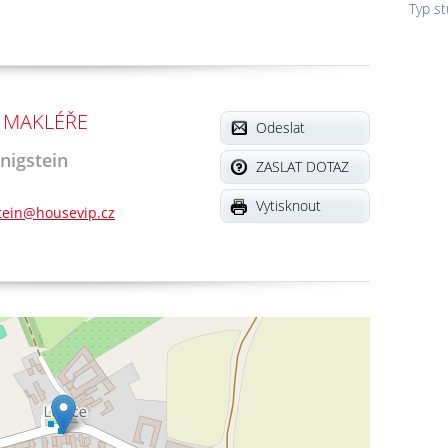
Typ s
 MAKLÉŘE
Odeslat
nigstein
ZASLAT DOTAZ
Vytisknout
tein@housevip.cz