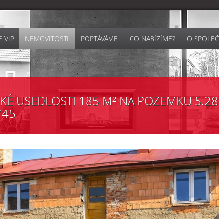
 VIP
NEMOVITOSTI
POPTÁVÁME
CO NABÍZÍME?
O SPOLEČ
É USEDLOSTI 185 M² NA POZEMKU 5.285
745