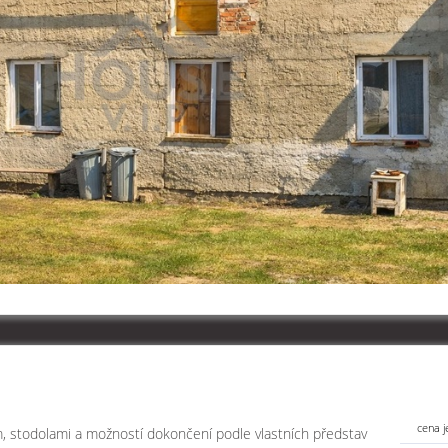
cena j
 stodolami a možností dokončení podle vlastních představ