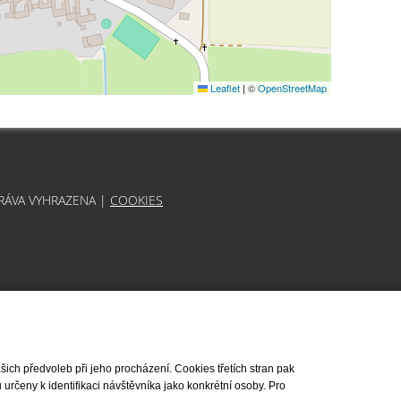
Leaflet
|
©
OpenStreetMap
PRÁVA VYHRAZENA |
COOKIES
ch předvoleb při jeho procházení. Cookies třetích stran pak
rčeny k identifikaci návštěvníka jako konkrétní osoby. Pro