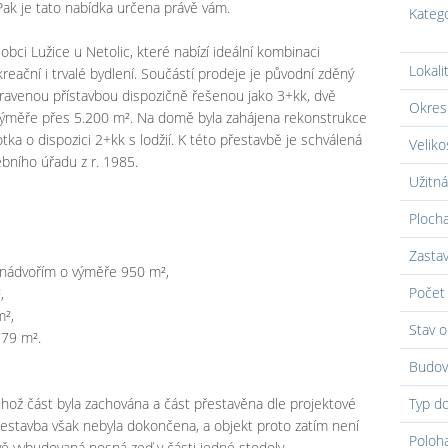
Pak je tato nabídka určena právě vám.
Kateg
obci Lužice u Netolic, které nabízí ideální kombinaci
Lokali
reační i trvalé bydlení. Součástí prodeje je původní zděný
ravenou přístavbou dispozičně řešenou jako 3+kk, dvě
Okres
výměře přes 5.200 m². Na domě byla zahájena rekonstrukce
otka o dispozici 2+kk s lodžií. K této přestavbě je schválená
Veliko
bního úřadu z r. 1985.
Užitná
Ploch
Zasta
 nádvořím o výměře 950 m²,
Počet 
,
m²,
Stav o
779 m².
Budov
hož část byla zachována a část přestavěna dle projektové
Typ d
estavba však nebyla dokončena, a objekt proto zatím není
Poloh
vě vybudovaná nosná zeď v části jedné stodoly.