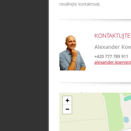
neváhejte kontaktovat.
KONTAKTUJTE
Alexander Koe
+420 777 789 911
alexander.koenigs
+
−