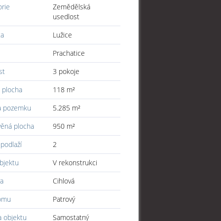
orie
Zemědělská
usedlost
ta
Lužice
Prachatice
st
3 pokoje
 plocha
118 m²
a pozemku
5.285 m²
věná plocha
950 m²
podlaží
2
bjektu
V rekonstrukci
a
Cihlová
omu
Patrový
a objektu
Samostatný