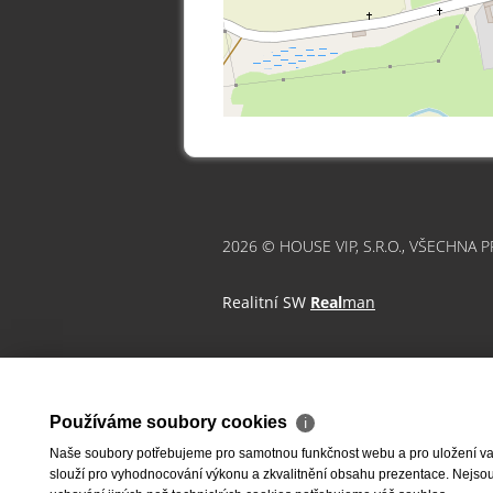
2026 © HOUSE VIP, S.R.O., VŠECHNA 
Realitní SW
Real
man
Používáme soubory cookies
ℹ
Naše soubory potřebujeme pro samotnou funkčnost webu a pro uložení vaši
slouží pro vyhodnocování výkonu a zkvalitnění obsahu prezentace. Nejsou u