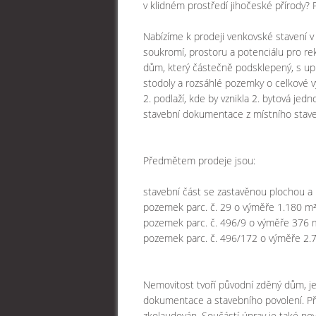
v klidném prostředí jihočeské přírody? 
Nabízíme k prodeji venkovské stavení v 
soukromí, prostoru a potenciálu pro rek
dům, který částečně podsklepený, s up
stodoly a rozsáhlé pozemky o celkové 
2. podlaží, kde by vznikla 2. bytová jedn
stavební dokumentace z místního stave
Předmětem prodeje jsou:
stavební část se zastavěnou plochou a
pozemek parc. č. 29 o výměře 1.180 m²
pozemek parc. č. 496/9 o výměře 376 
pozemek parc. č. 496/172 o výměře 2.
Nemovitost tvoří původní zděný dům, je
dokumentace a stavebního povolení. Př
zkolaudován. Součástí úprav je také no