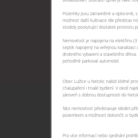
Pozemky jsou zatravněné a oplocené, se
možnost další kultivace dle představ n
stodoly poskytující dostatek prostoru pr
Nemovitost je napojena na elektřinu (3 
septik napojený na veřejnou kanalizaci 
drobného vybavení a stavebního dřeva. 
pohodlně parkovat automobil.
Obec Lužice u Netolic nabízí klidné pr
chalupaření i trvalé bydlení. V okolí naj
zároveň s dobrou dostupností do Netoli
Tato nemovitost představuje ideální příl
pozemkem a možností dokončit si bydle
Pro více informací nebo sjednání prohlí