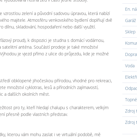
En. ná
 vzrostlou zelení a původní sadovou úpravou, která nabízí
ového majitele. Atmosféru venkovského bydlení doplňují dvě
Garáž
o dílnu, skladování, hospodaření nebo další využití.
Sklep
fázový proud), k dispozici je studna s domácí vodárnou,
Komun
a satelitní anténa. Součástí prodeje je také množství
Výhodou je vjezd přímo z ulice do průjezdu, kde je možné
Dopra
Voda
Elektř
ostředí obklopené jihočeskou přírodou, vhodné pro rekreaci,
dete množství cyklotras, lesů a přírodních zajímavostí,
Odpa
c a dalších okolních měst.
Topné
ežitost pro ty, kteří hledají chalupu s charakterem, velkým
Zdroj 
ní přesně podle vlastních představ.
Zdroj 
dky, kterou vám mohu zaslat i ve virtuální podobě, mě