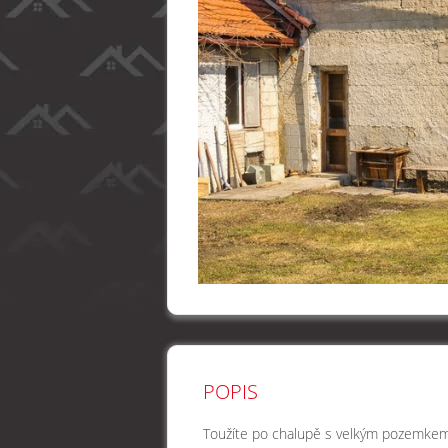
POPIS
Toužíte po chalupě s velkým pozemkem,