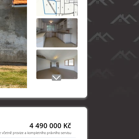
4 490 000 Kč
e včetně provize a kompletního právního servisu