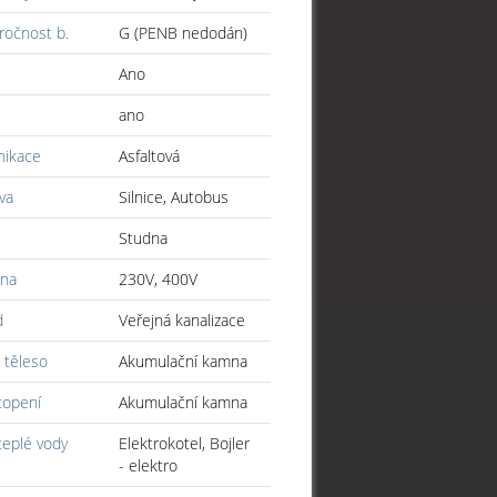
ročnost b.
G (PENB nedodán)
Ano
ano
ikace
Asfaltová
va
Silnice, Autobus
Studna
ina
230V, 400V
d
Veřejná kanalizace
 těleso
Akumulační kamna
topení
Akumulační kamna
teplé vody
Elektrokotel, Bojler
- elektro