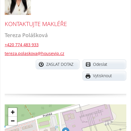
KONTAKTUJTE MAKLÉŘE
Tereza Polášková
+420 774 483 933
tereza.polaskova@housevip.cz
ZASLAT DOTAZ
Odeslat
Vytisknout
+
−