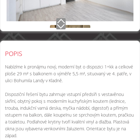
POPIS
Nabízíme k pronájmu nový, moderní byt o dispozici 1+kk a celkové
ploše 29 m² s balkonem o výměře 5,5 m², situovaný ve 4. patře, v
ulici Bohumila Landy v Kladně.
Dispoziční řešení bytu zahrnuje vstupní předsíň s vestavěnou
skříní, obytný pokoj s moderním kuchyňským koutem (lednice,
trouba, indukční varná deska, myčka nádobí, digestoř) a přímým
vstupem na balkon, dále koupelnu se sprchovým koutem, pračkou
a toaletou. Podlahové krytiny tvoří kvalitní vinyl a dlažba. Plastová
okna jsou vybavena venkovními žaluziemi. Orientace bytu je na
západ.