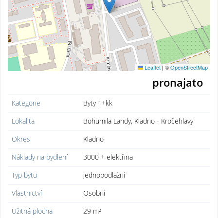
Leaflet
|
©
OpenStreetMap
pronajato
Kategorie
Byty 1+kk
Lokalita
Bohumila Landy, Kladno - Kročehlavy
Okres
Kladno
Náklady na bydlení
3000 + elektřina
Typ bytu
jednopodlažní
Vlastnictví
Osobní
Užitná plocha
29 m²