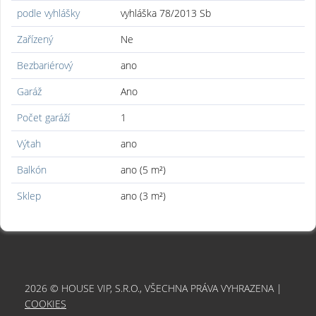
podle vyhlášky
vyhláška 78/2013 Sb
Zařízený
Ne
Bezbariérový
ano
Garáž
Ano
Počet garáží
1
Výtah
ano
Balkón
ano (5 m²)
Sklep
ano (3 m²)
2026 © HOUSE VIP, S.R.O., VŠECHNA PRÁVA VYHRAZENA |
COOKIES