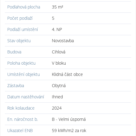
Podlahová plocha
35 m²
Počet podlaží
5
Podlaží umístění
4. NP
Stav objektu
Novostavba
Budova
Cihlová
Poloha objektu
V bloku
Umístění objektu
Klidná část obce
Zástavba
Obytná
Datum nastěhování
Ihned
Rok kolaudace
2024
En. náročnost b.
B - Velmi úsporná
Ukazatel ENB
59 kWh/m2 za rok