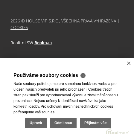
2026 © HOUSE VIP, S.R.O., VŠECHNA PRÁVA VYHRAZENA |
COOKIES
Realitní SW
Real
man
×
Používáme soubory cookies
ℹ
Naše soubory potřebujeme pro samotnou funkčnost webu a pro
uložení vašich předvoleb při jeho procházení. Cookies třetích
stran pak slouží pro vyhodnocování výkonu a zkvalitnění obsahu
prezentace. Nejsou určeny k identifikaci návštěvníka jako
konkrétní osoby. Pro uchování jiných než technických cookies
potřebujeme váš souhlas.
Upravit
Odmítnout
Přijímám vše