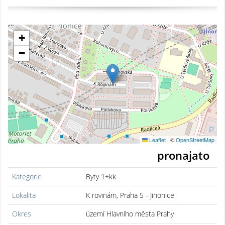
+
−
Leaflet
|
©
OpenStreetMap
pronajato
Kategorie
Byty 1+kk
Lokalita
K rovinám, Praha 5 - Jinonice
Okres
území Hlavního města Prahy