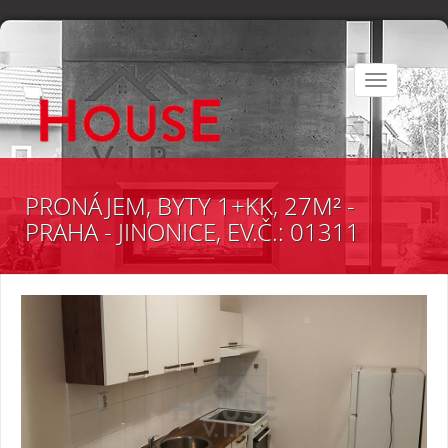
Toggle
navigation
PRONÁJEM, BYTY 1+KK, 27M² -
PRAHA - JINONICE, EV.Č.: 01311