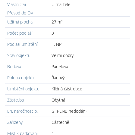
Vlastnictví
U majitele
Převod do OV
Užitná plocha
27 m²
Počet podlaží
3
Podlaží umístění
1. NP
Stav objektu
Velmi dobrý
Budova
Panelová
Poloha objektu
Řadový
Umístění objektu
Klidná část obce
Zástavba
Obytná
En. náročnost b.
G (PENB nedodán)
Zařízený
Částečně
Míst k parkování
1