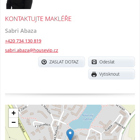
KONTAKTUJTE MAKLÉŘE
Sabri Abaza
+420 734 130 819
sabri.abaza@housevip.cz
ZASLAT DOTAZ
Odeslat
Vytisknout
+
−