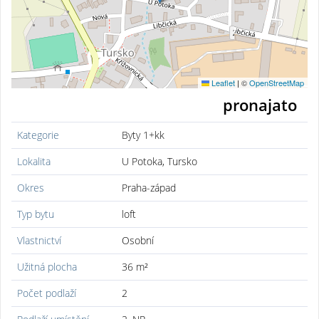
Leaflet
|
©
OpenStreetMap
pronajato
Kategorie
Byty 1+kk
Lokalita
U Potoka, Tursko
Okres
Praha-západ
Typ bytu
loft
Vlastnictví
Osobní
Užitná plocha
36 m²
Počet podlaží
2