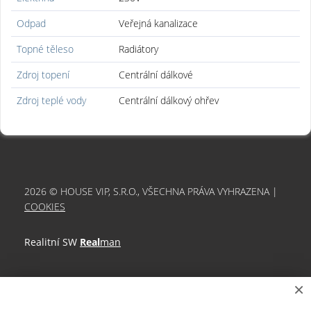
Odpad
Veřejná kanalizace
Topné těleso
Radiátory
Zdroj topení
Centrální dálkové
Zdroj teplé vody
Centrální dálkový ohřev
2026 © HOUSE VIP, S.R.O., VŠECHNA PRÁVA VYHRAZENA |
COOKIES
Realitní SW
Real
man
×