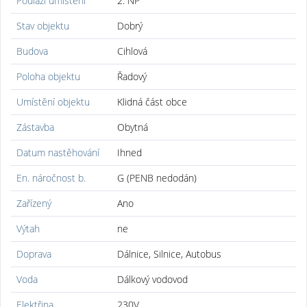
Podlaží umístění
2. NP
Stav objektu
Dobrý
Budova
Cihlová
Poloha objektu
Řadový
Umístění objektu
Klidná část obce
Zástavba
Obytná
Datum nastěhování
Ihned
En. náročnost b.
G (PENB nedodán)
Zařízený
Ano
Výtah
ne
Doprava
Dálnice, Silnice, Autobus
Voda
Dálkový vodovod
Elektřina
230V