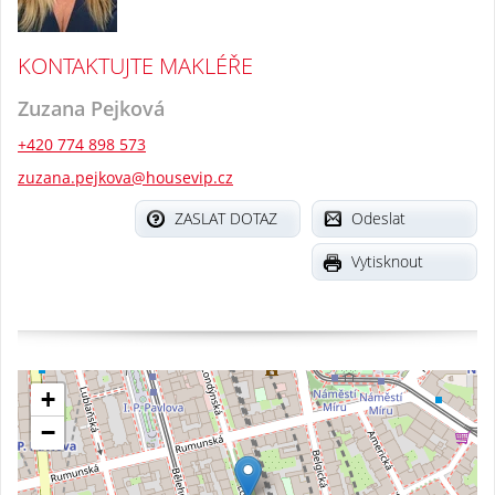
KONTAKTUJTE MAKLÉŘE
Zuzana Pejková
+420 774 898 573
zuzana.pejkova@housevip.cz
ZASLAT DOTAZ
Odeslat
Vytisknout
+
−