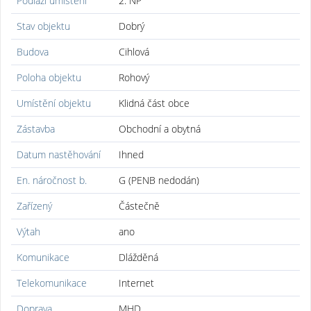
Podlaží umístění
2. NP
Stav objektu
Dobrý
Budova
Cihlová
Poloha objektu
Rohový
Umístění objektu
Klidná část obce
Zástavba
Obchodní a obytná
Datum nastěhování
Ihned
En. náročnost b.
G (PENB nedodán)
Zařízený
Částečně
Výtah
ano
Komunikace
Dlážděná
Telekomunikace
Internet
Doprava
MHD