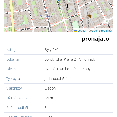
Leaflet
|
©
OpenStreetMap
pronajato
Kategorie
Byty 2+1
Lokalita
Londýnská, Praha 2 - Vinohrady
Okres
území Hlavního města Prahy
Typ bytu
jednopodlažní
Vlastnictví
Osobní
Užitná plocha
64 m²
Počet podlaží
5