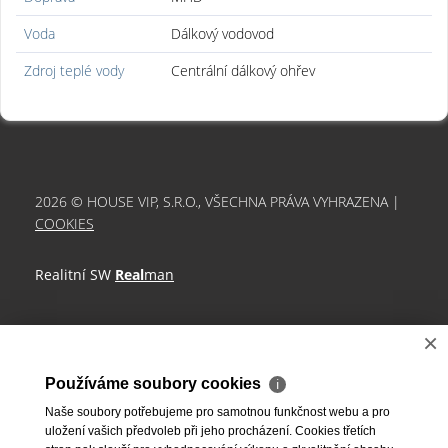
Voda
Dálkový vodovod
Zdroj teplé vody
Centrální dálkový ohřev
2026 © HOUSE VIP, S.R.O., VŠECHNA PRÁVA VYHRAZENA |
COOKIES
Realitní SW
Real
man
×
Používáme soubory cookies
ℹ
Naše soubory potřebujeme pro samotnou funkčnost webu a pro
uložení vašich předvoleb při jeho procházení. Cookies třetích