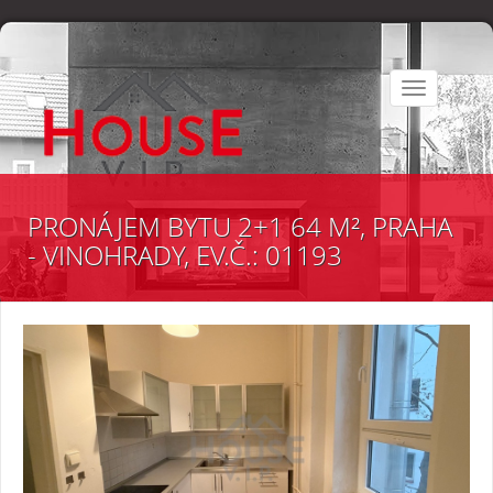
Toggle
navigation
PRONÁJEM BYTU 2+1 64 M², PRAHA
- VINOHRADY, EV.Č.: 01193