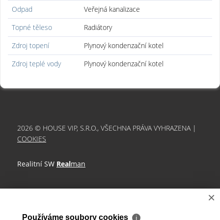
Odpad
Veřejná kanalizace
Topné těleso
Radiátory
Zdroj topení
Plynový kondenzační kotel
Zdroj teplé vody
Plynový kondenzační kotel
2026 © HOUSE VIP, S.R.O., VŠECHNA PRÁVA VYHRAZENA |
COOKIES
Realitní SW
Real
man
×
Používáme soubory cookies
ℹ