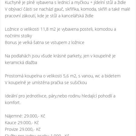
Kuchyně je plně vybavena s lednicí a myčkou + jídelní stůl a židle
V obývací části se nachází gauč, skříňka, komoda, skříň a také malé
pracovní zákoutí, kde je stůl a kancelářská židle
Ložnice o velikosti 11,8 m2 je vybavena posteli, komodou a
nočními stolky
Bonus je velká šatna se vstupem z ložnice
Na podlahách jsou všude krásné parkety, jen v koupelně je
keramická dlažba
Prostorná koupelna o velikosti 5,6 m2, s vanou, wc a bidetem
V koupelně je umístěna pračka se sušičkou
Ideální pro jednotlivce, páry,nebo rodinu hledající pohodlí a
komfort.
Nájemné: 29.000,- Kč
Kauce 29.000,- Kč
Provize 29.000,- Kč
Služby pro jednu osobu 1.000,- Kč