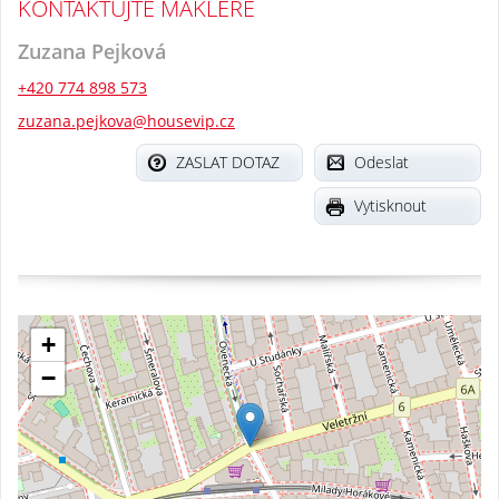
KONTAKTUJTE MAKLÉŘE
Zuzana Pejková
+420 774 898 573
zuzana.pejkova@housevip.cz
ZASLAT DOTAZ
Odeslat
Vytisknout
+
−