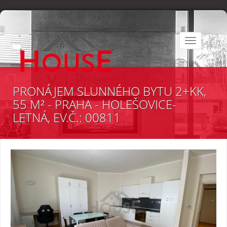
Toggle
navigation
PRONÁJEM SLUNNÉHO BYTU 2+KK,
55 M² - PRAHA - HOLEŠOVICE-
LETNÁ, EV.Č.: 00811