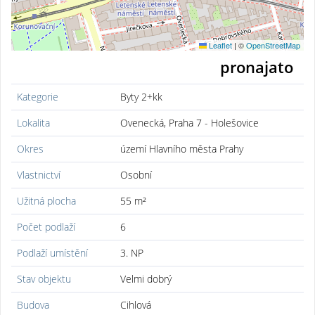
Leaflet
|
©
OpenStreetMap
pronajato
Kategorie
Byty 2+kk
Lokalita
Ovenecká, Praha 7 - Holešovice
Okres
území Hlavního města Prahy
Vlastnictví
Osobní
Užitná plocha
55 m²
Počet podlaží
6
Podlaží umístění
3. NP
Stav objektu
Velmi dobrý
Budova
Cihlová