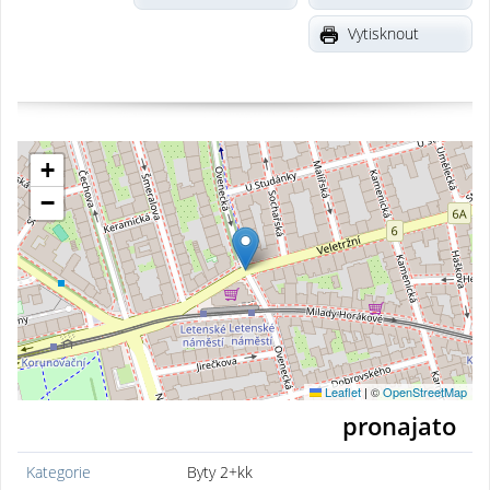
Vytisknout
+
−
Leaflet
|
©
OpenStreetMap
pronajato
Kategorie
Byty 2+kk