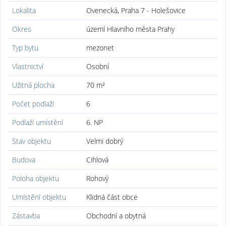
Lokalita
Ovenecká, Praha 7 - Holešovice
Okres
území Hlavního města Prahy
Typ bytu
mezonet
Vlastnictví
Osobní
Užitná plocha
70 m²
Počet podlaží
6
Podlaží umístění
6. NP
Stav objektu
Velmi dobrý
Budova
Cihlová
Poloha objektu
Rohový
Umístění objektu
Klidná část obce
Zástavba
Obchodní a obytná