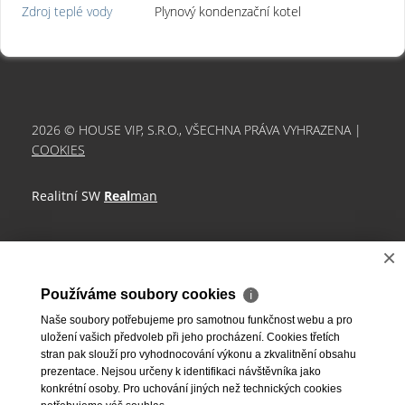
Zdroj teplé vody
Plynový kondenzační kotel
2026 © HOUSE VIP, S.R.O., VŠECHNA PRÁVA VYHRAZENA |
COOKIES
Realitní SW
Real
man
×
Používáme soubory cookies
ℹ
Naše soubory potřebujeme pro samotnou funkčnost webu a pro
uložení vašich předvoleb při jeho procházení. Cookies třetích
stran pak slouží pro vyhodnocování výkonu a zkvalitnění obsahu
prezentace. Nejsou určeny k identifikaci návštěvníka jako
konkrétní osoby. Pro uchování jiných než technických cookies