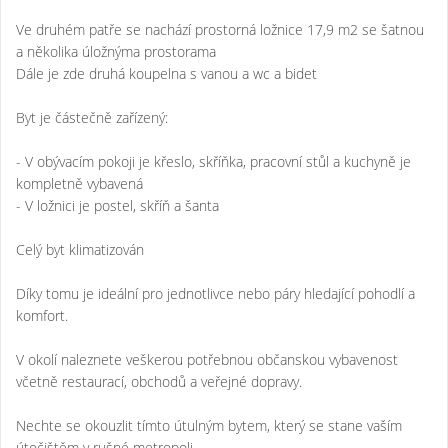
Ve druhém patře se nachází prostorná ložnice 17,9 m2 se šatnou
a několika úložnýma prostorama
Dále je zde druhá koupelna s vanou a wc a bidet
Byt je částečně zařízený:
- V obývacím pokoji je křeslo, skříňka, pracovní stůl a kuchyně je
kompletně vybavená
- V ložnici je postel, skříň a šanta
Celý byt klimatizován
Díky tomu je ideální pro jednotlivce nebo páry hledající pohodlí a
komfort.
V okolí naleznete veškerou potřebnou občanskou vybavenost
včetně restaurací, obchodů a veřejné dopravy.
Nechte se okouzlit tímto útulným bytem, který se stane vaším
útočištěm v rušné metropoli.