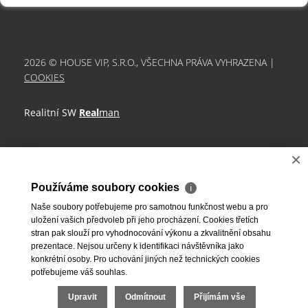
2026 © HOUSE VIP, S.R.O., VŠECHNA PRÁVA VYHRAZENA |
COOKIES
Realitní SW
Real
man
×
Používáme soubory cookies
ℹ
Naše soubory potřebujeme pro samotnou funkčnost webu a pro
uložení vašich předvoleb při jeho procházení. Cookies třetích
stran pak slouží pro vyhodnocování výkonu a zkvalitnění obsahu
prezentace. Nejsou určeny k identifikaci návštěvníka jako
konkrétní osoby. Pro uchování jiných než technických cookies
potřebujeme váš souhlas.
Upravit
Odmítnout
Přijímám vše