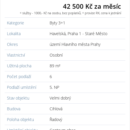
42 500 Kč za měsíc
+ služby - 1000,- Kč na osobu, bez poplatků, + provize RK, cena k jednání
Kategorie
Byty 3+1
Lokalita
Havelská, Praha 1 - Staré Město
Okres
území Hlavního města Prahy
Vlastnictví
Osobní
Užitná plocha
89 m²
Počet podlaží
6
Podlaží umístění
5. NP
Stav objektu
Velmi dobrý
Budova
Cihlová
Poloha objektu
Řadový