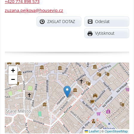
+420 774 898 573
zuzana.pejkova@housevip.cz
ZASLAT DOTAZ
Odeslat
Vytisknout
+
−
Leaflet
|
©
OpenStreetMap