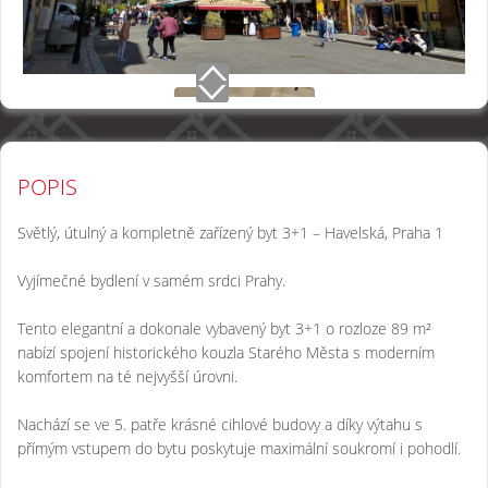
POPIS
Světlý, útulný a kompletně zařízený byt 3+1 – Havelská, Praha 1
Vyjímečné bydlení v samém srdci Prahy.
Tento elegantní a dokonale vybavený byt 3+1 o rozloze 89 m²
nabízí spojení historického kouzla Starého Města s moderním
komfortem na té nejvyšší úrovni.
Nachází se ve 5. patře krásné cihlové budovy a díky výtahu s
přímým vstupem do bytu poskytuje maximální soukromí i pohodlí.