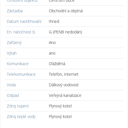
Umístění objektu
Centrum obce
Zástavba
Obchodní a obytná
Datum nastěhování
Ihned
En. náročnost b.
G (PENB nedodán)
Zařízený
Ano
Výtah
ano
Komunikace
Dlážděná
Telekomunikace
Telefon, Internet
Voda
Dálkový vodovod
Odpad
Veřejná kanalizace
Zdroj topení
Plynový kotel
Zdroj teplé vody
Plynový kotel