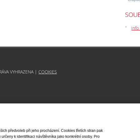
SOUB
Info
PRÁVA VYHRAZENA |
COOKIES
ch předvoleb při jeho procházení. Cookies třetích stran pak
rčeny k identifikaci návštěvníka jako konkrétní osoby. Pro