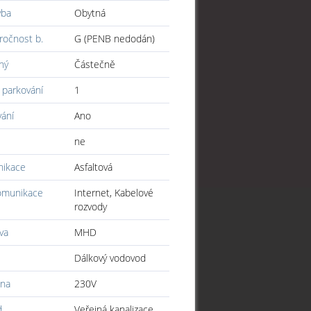
vba
Obytná
ročnost b.
G (PENB nedodán)
ný
Částečně
 parkování
1
vání
Ano
ne
ikace
Asfaltová
omunikace
Internet, Kabelové
rozvody
va
MHD
Dálkový vodovod
ina
230V
d
Veřejná kanalizace