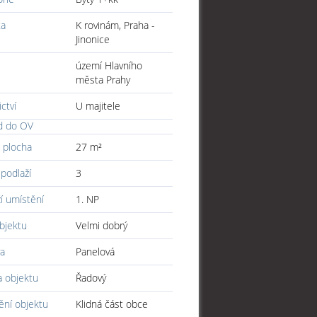
ta
K rovinám, Praha -
Jinonice
území Hlavního
města Prahy
ictví
U majitele
d do OV
 plocha
27 m²
podlaží
3
í umístění
1. NP
bjektu
Velmi dobrý
a
Panelová
a objektu
Řadový
ění objektu
Klidná část obce