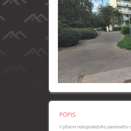
POPIS
V přízemí nízkopodlažního panelového d