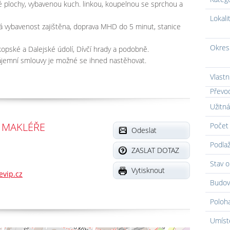
plochy, vybavenou kuch. linkou, koupelnou se sprchou a
Lokali
á vybavenost zajištěna, doprava MHD do 5 minut, stanice
Okres
okopské a Dalejské údolí, Dívčí hrady a podobně.
ájemní smlouvy je možné se ihned nastěhovat.
Vlastn
Převo
Užitná
 MAKLÉŘE
Počet 
Odeslat
Podlaž
ZASLAT DOTAZ
Stav o
Vytisknout
vip.cz
Budov
Poloh
Umíst