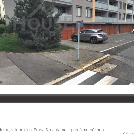
omu, v Jinonicích, Praha 5, nabízíme k pronájmu pěknou
Kateg