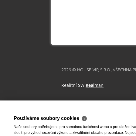
2026 © HOUSE VIP, S.R.O., VŠECHNA 
Realitní SW
Real
man
Používáme soubory cookies
ℹ
Naše soubory potřebujeme pro samotnou funkčnost webu a pro uložení vaši
slouží pro vyhodnocování výkonu a zkvalitnění obsahu prezentace. Nejsou u