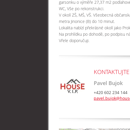
garsonku o výměře 27,37 m2 podlahové 
WC, Vše po rekonstrukci.
V okolí ZŠ, MŠ, VŠ. Všeobecná občansk
metra Jinonice (B) do 10 minut.
Lokalita nabízí překrásné okolí jako Pr
Na prohlídku po dohodě, po podpisu n
Vřele doporučuji.
KONTAKTUJTE
Pavel Bujok
+420 602 234 144
pavel.bujok@house