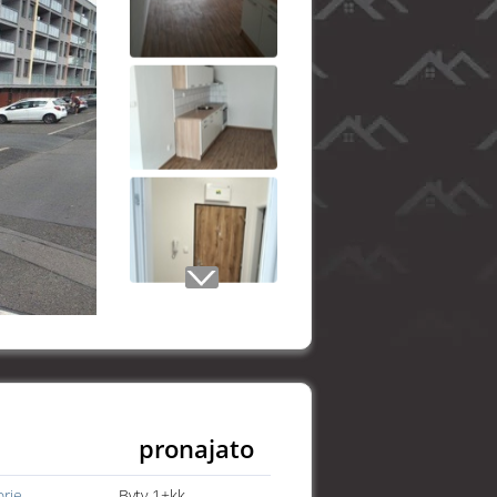
pronajato
orie
Byty 1+kk