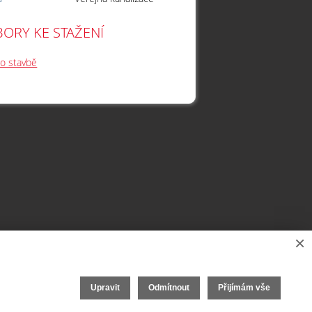
ORY KE STAŽENÍ
 o stavbě
×
Upravit
Odmítnout
Přijímám vše