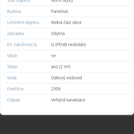
Stav objektu
Velmi dobrý
Budova
Panelová
Umístění objektu
Klidná část obce
Zástavba
Obytná
En. náročnost b.
G (PENB nedodán)
Výtah
ne
Sklep
ano (2 m²)
Voda
Dálkový vodovod
Elektřina
230V
Odpad
Veřejná kanalizace