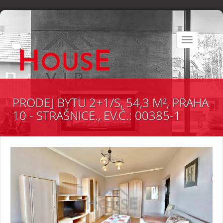
Toggle
navigation
PRODEJ BYTU 2+1/S, 54,3 M², PRAHA
10 - STRAŠNICE., EV.Č.: 00385-1