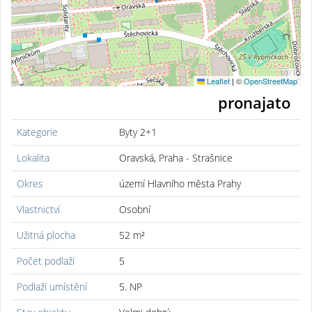
Leaflet
|
©
OpenStreetMap
pronajato
Kategorie
Byty 2+1
Lokalita
Oravská, Praha - Strašnice
Okres
území Hlavního města Prahy
Vlastnictví
Osobní
Užitná plocha
52 m²
Počet podlaží
5
Podlaží umístění
5. NP