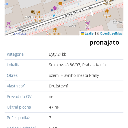
Leaflet
|
©
OpenStreetMap
pronajato
Kategorie
Byty 2+kk
Lokalita
Sokolovská 86/97, Praha - Karlín
Okres
území Hlavního města Prahy
Vlastnictví
Družstevní
Převod do OV
ne
Užitná plocha
47 m²
Počet podlaží
7