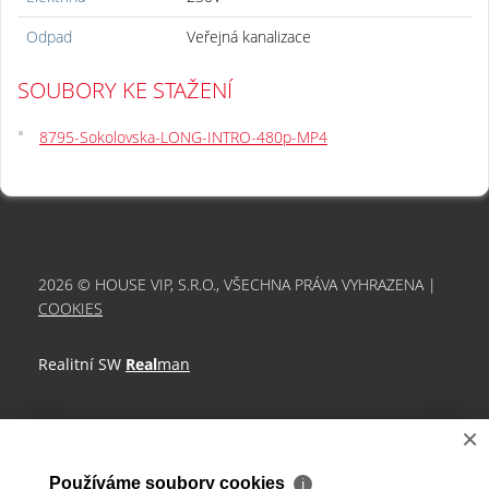
Odpad
Veřejná kanalizace
SOUBORY KE STAŽENÍ
8795-Sokolovska-LONG-INTRO-480p-MP4
2026 © HOUSE VIP, S.R.O., VŠECHNA PRÁVA VYHRAZENA |
COOKIES
Realitní SW
Real
man
×
Používáme soubory cookies
ℹ