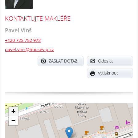
KONTAKTUJTE MAKLÉŘE
Pavel Vinš
+420 725 752 973
pavel.vins@housevip.cz
ZASLAT DOTAZ
Odeslat
Vytisknout
+
−