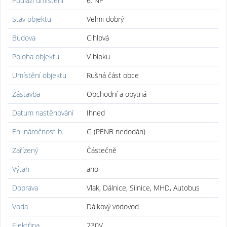
Podlaží umístění
6. NP
Stav objektu
Velmi dobrý
Budova
Cihlová
Poloha objektu
V bloku
Umístění objektu
Rušná část obce
Zástavba
Obchodní a obytná
Datum nastěhování
Ihned
En. náročnost b.
G (PENB nedodán)
Zařízený
Částečně
Výtah
ano
Doprava
Vlak, Dálnice, Silnice, MHD, Autobus
Voda
Dálkový vodovod
Elektřina
230V