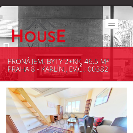
Toggle
navigation
PRONÁJEM, BYTY 2+KK, 46,5 M² -
PRAHA 8 - KARLÍN., EV.Č.: 00382