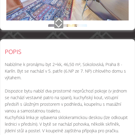
POPIS
Nabízíme k pronájmu byt 2+kk, 46,50 m², Sokolovská, Praha 8 -
Karlín. Byt se nachází v 5. patře (6.NP ze 7. NP) cihlového domu s
výtahem.
Dispozice bytu nabízí dva prostorné neprůchozí pokoje (v jednom
se nachází vestavné patro na spaní), kuchyňský kout, vstupní
předsíň s úložným prostorem v podhledu, koupelnu s masážní
vanou a samostatnou toaletu.
Kuchyňská linka je vybavena sklokeramickou deskou (lze odkoupit
lednici v předsíni). V bytě se nachází pohovka, několik skříněk,
jídelní stůl a postel. V koupelně zajištěna přípojka pro pračku.