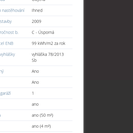
 nastěhování
Ihned
stavby
2009
ročnost b.
C - Úsporná
tel ENB
99 kWh/m2 za rok
vyhlášky
vyhláška 78/2013
Sb
ný
Ano
Ano
garáží
1
ano
a
ano (50 m²)
ano (4 m²)