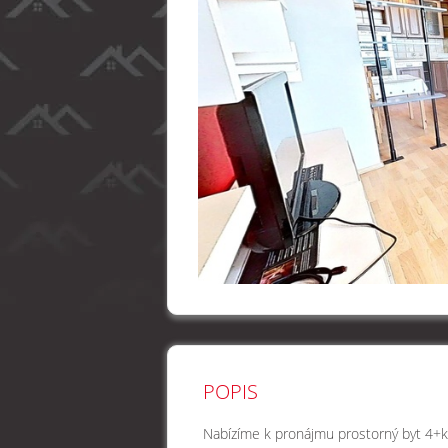
POPIS
Nabízíme k pronájmu prostorný byt 4+k