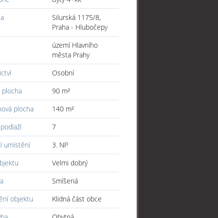
ta
Silurská 1175/8,
Praha - Hlubočepy
území Hlavního
města Prahy
ictví
Osobní
 plocha
90 m²
hová plocha
140 m²
podlaží
7
í umístění
3. NP
bjektu
Velmi dobrý
a
Smíšená
ění objektu
Klidná část obce
vba
Obytná