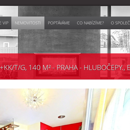
 VIP
NEMOVITOSTI
POPTÁVÁME
CO NABÍZÍME?
O SPOLEČ
K/T/G, 140 M² - PRAHA - HLUBOČEPY., E