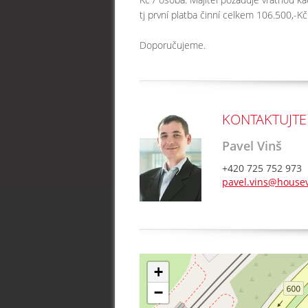
tj první platba činní celkem 106.500,-K
Doporučujeme.
KONTAKTUJTE
Pavel Vinš
+420 725 752 973
pavel.vins@housev
+
−