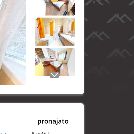
pronajato
orie
Byty 4+kk