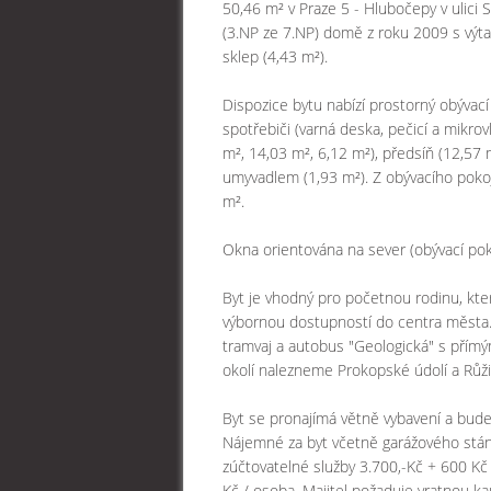
50,46 m² v Praze 5 - Hlubočepy v ulici S
(3.NP ze 7.NP) domě z roku 2009 s výta
sklep (4,43 m²).
Dispozice bytu nabízí prostorný obýva
spotřebiči (varná deska, pečicí a mikro
m², 14,03 m², 6,12 m²), předsíň (12,57
umyvadlem (1,93 m²). Z obývacího pokoj
m².
Okna orientována na sever (obývací poko
Byt je vhodný pro početnou rodinu, kter
výbornou dostupností do centra města.
tramvaj a autobus "Geologická" s přímý
okolí nalezneme Prokopské údolí a Růži
Byt se pronajímá větně vybavení a bude 
Nájemné za byt včetně garážového stání 
zúčtovatelné služby 3.700,-Kč + 600 Kč
Kč / osoba. Majitel požaduje vratnou ka