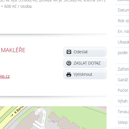
č + 600 Kč / osoba.
Datum
Rok vý
En. ná
Ukaza
 MAKLÉŘE
Odeslat
podle 
ZASLAT DOTAZ
Zaříze
Vytisknout
ip.cz
Garáž
Počet 
Výtah
Teras
Sklep