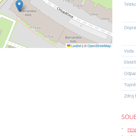
Telek
Dopra
Leaflet
|
©
OpenStreetMap
Voda
Elektř
Odpa
Topné
Zdroj 
SOUB
PEN