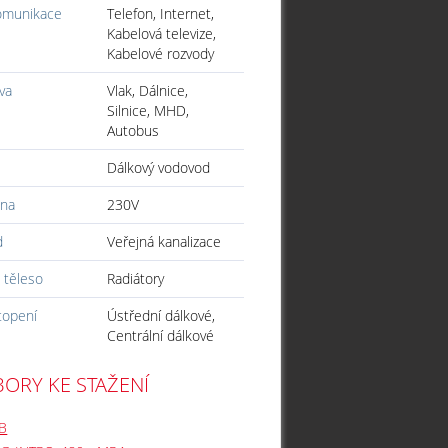
omunikace
Telefon, Internet,
Kabelová televize,
Kabelové rozvody
va
Vlak, Dálnice,
Silnice, MHD,
Autobus
Dálkový vodovod
ina
230V
d
Veřejná kanalizace
 těleso
Radiátory
topení
Ústřední dálkové,
Centrální dálkové
ORY KE STAŽENÍ
B