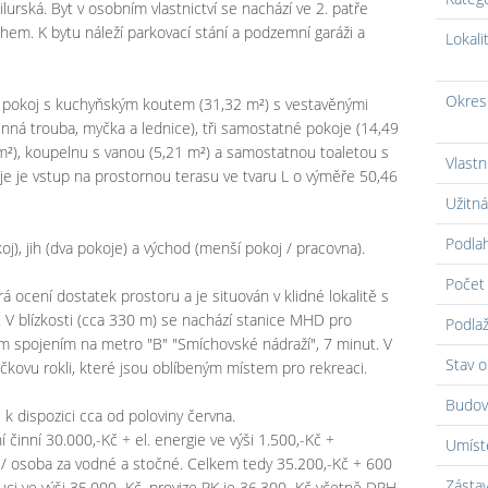
ilurská. Byt v osobním vlastnictví se nachází ve 2. patře
hem. K bytu náleží parkovací stání a podzemní garáži a
Lokali
Okres
cí pokoj s kuchyňským koutem (31,32 m²) s vestavěnými
vlnná trouba, myčka a lednice), tři samostatné pokoje (14,49
 m²), koupelnu s vanou (5,21 m²) a samostatnou toaletou s
Vlastn
e je vstup na prostornou terasu ve tvaru L o výměře 50,46
Užitná
Podla
j), jih (dva pokoje) a východ (menší pokoj / pracovna).
Počet 
á ocení dostatek prostoru a je situován v klidné lokalitě s
 V blízkosti (cca 330 m) se nachází stanice MHD pro
Podlaž
m spojením na metro "B" "Smíchovské nádraží", 7 minut. V
Stav o
čkovu rokli, které jsou oblíbeným místem pro rekreaci.
Budov
k dispozici cca od poloviny června.
činní 30.000,-Kč + el. energie ve výši 1.500,-Kč +
Umíst
 / osoba za vodné a stočné. Celkem tedy 35.200,-Kč + 600
Zásta
uci ve výši 35.000,-Kč, provize RK je 36.300,-Kč včetně DPH,