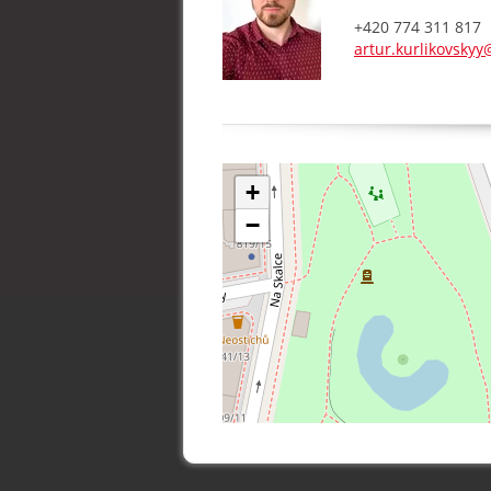
+420 774 311 817
artur.kurlikovsky
+
−