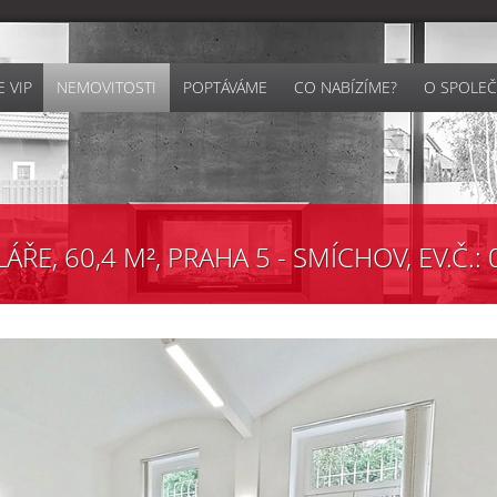
 VIP
NEMOVITOSTI
POPTÁVÁME
CO NABÍZÍME?
O SPOLEČ
E, 60,4 M², PRAHA 5 - SMÍCHOV, EV.Č.: