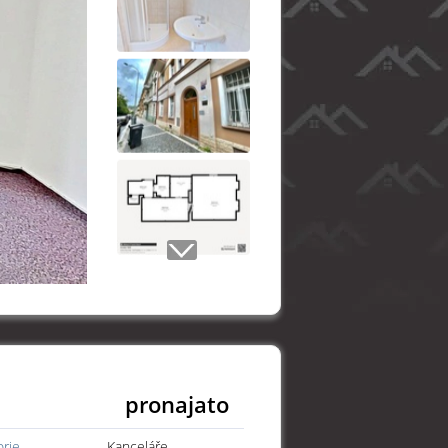
pronajato
orie
Kanceláře