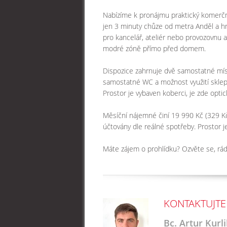
Nabízíme k pronájmu praktický komerční
jen 3 minuty chůze od metra Anděl a hne
pro kancelář, ateliér nebo provozovnu 
modré zóně přímo před domem.
Dispozice zahrnuje dvě samostatné mí
samostatné WC a možnost využití sklepa
Prostor je vybaven koberci, je zde optick
Měsíční nájemné činí 19 990 Kč (329 Kč/
účtovány dle reálné spotřeby. Prostor j
Máte zájem o prohlídku? Ozvěte se, r
KONTAKTUJTE
Bc. Artur Kurl