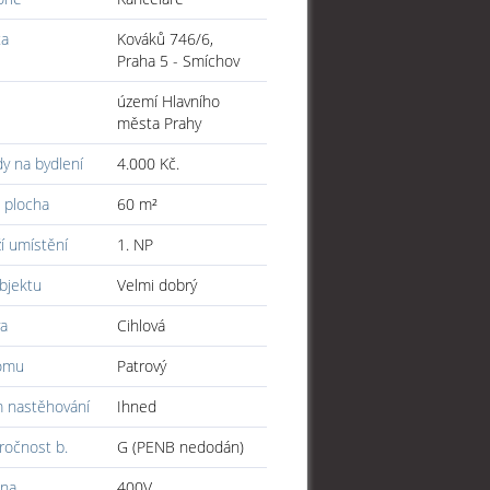
ta
Kováků 746/6,
Praha 5 - Smíchov
území Hlavního
města Prahy
y na bydlení
4.000 Kč.
 plocha
60 m²
í umístění
1. NP
bjektu
Velmi dobrý
a
Cihlová
omu
Patrový
 nastěhování
Ihned
ročnost b.
G (PENB nedodán)
ina
400V