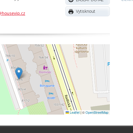
Vytisknout
y@housevip.cz
Leaflet
|
©
OpenStreetMap