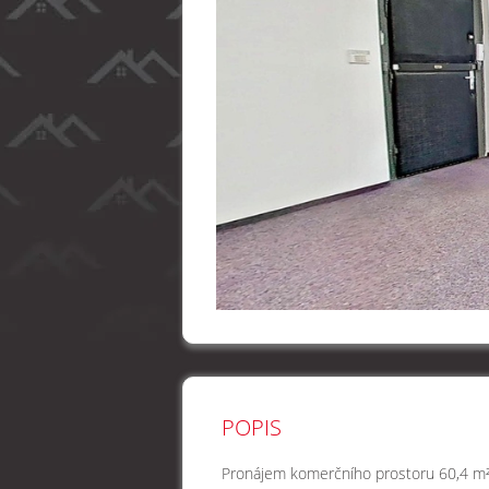
POPIS
Pronájem komerčního prostoru 60,4 m²