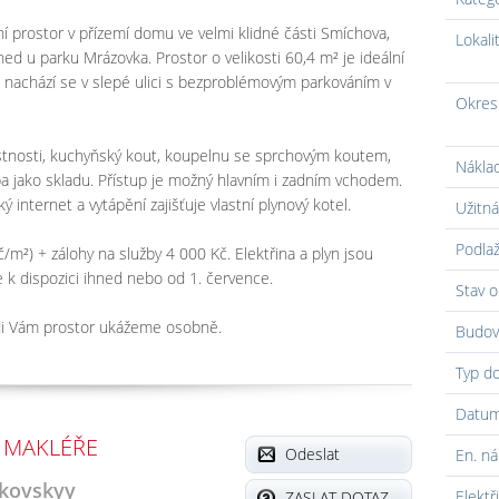
 prostor v přízemí domu ve velmi klidné části Smíchova,
Lokali
d u parku Mrázovka. Prostor o velikosti 60,4 m² je ideální
a nachází se v slepé ulici s bezproblémovým parkováním v
Okres
stnosti, kuchyňský kout, koupelnu se sprchovým koutem,
Náklad
 jako skladu. Přístup je možný hlavním i zadním vchodem.
ý internet a vytápění zajišťuje vlastní plynový kotel.
Užitná
Podlaž
m²) + zálohy na služby 4 000 Kč. Elektřina a plyn jsou
e k dispozici ihned nebo od 1. července.
Stav o
ádi Vám prostor ukážeme osobně.
Budov
Typ d
Datum
 MAKLÉŘE
Odeslat
En. ná
ikovskyy
Elektř
ZASLAT DOTAZ