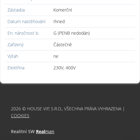
Zástavba
Komerční
Datum nastěhování
Ihned
En. náročnost b.
G (PENB nedodán)
Zařízený
Částečně
Výtah
ne
Elektřina
230V, 400V
2026 © HOUSE VIP, S.R.O., VŠECHNA PRÁVA VYHRAZENA |
COOKIES
Realitní SW
Real
man