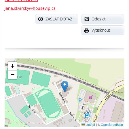
jana.skvirsky@housevip.cz
ZASLAT DOTAZ
Odeslat
Vytisknout
+
−
Leaflet
|
©
OpenStreetMap