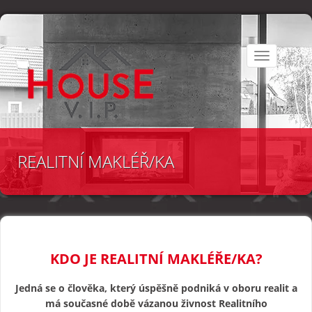
Toggle
navigation
REALITNÍ MAKLÉŘ/KA
KDO JE REALITNÍ MAKLÉŘE/KA?
Jedná se o člověka, který úspěšně podniká v oboru realit a
má současné době vázanou živnost Realitního