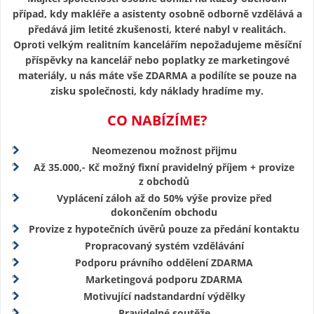
případ, kdy makléře a asistenty osobně odborně vzdělává a
předává jim letité zkušenosti, které nabyl v realitách.
Oproti velkým realitním kancelářím nepožadujeme měsíční
příspěvky na kancelář nebo poplatky ze marketingové
materiály, u nás máte vše ZDARMA a podílíte se pouze na
zisku společnosti, kdy náklady hradíme my.
CO NABÍZÍME?
Neomezenou možnost přijmu
Až 35.000,- Kč možný fixní pravidelný příjem + provize
z obchodů
Vyplácení záloh až do 50% výše provize před
dokončením obchodu
Provize z hypotečních úvěrů pouze za předání kontaktu
Propracovaný systém vzdělávání
Podporu právního oddělení ZDARMA
Marketingová podporu ZDARMA
Motivující nadstandardní výdělky
Pravidelné soutěže