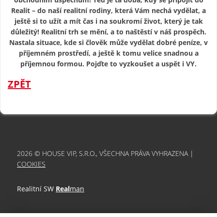
Realit – do naší realitní rodiny, která Vám nechá vydělat, a
ještě si to užít a mít čas i na soukromí život, který je tak
důležitý! Realitní trh se mění, a to naštěstí v náš prospěch.
Nastala situace, kde si člověk může vydělat dobré peníze, v
příjemném prostředí, a ještě k tomu velice snadnou a
příjemnou formou. Pojďte to vyzkoušet a uspět i VY.
ZPĚT
2026 © HOUSE VIP, S.R.O., VŠECHNA PRÁVA VYHRAZENA |
COOKIES
Realitní SW
Real
man