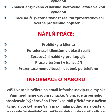
výhodou
Znalost anglického či dalšího světového jazyka velkou
výhodou
Práce na ŽL (vázaná živnost realitní zprostředkování
včetně profesního pojištění)
NÁPLŇ PRÁCE:
Prohlídky u klienta
Poradenství klientům v oblasti realit
Zpracování nabídky pro kupující
Práce v terénu i v kanceláři
Prezentace nemovitostí – osobně, po telefonu
INFORMACE O NÁBORU
Váš životopis zašlete na email
info@housevip.cz
a my si s
Vámi sjednáme osobní schůzku. V případě úspěšného
absolvování výběrového řízení Vás rádi přivítáme v našem
týmu a poskytneme Vám maximální podporu na cestě k
obchodním úspěchům! Teď je ta doba, kdy se připojit do