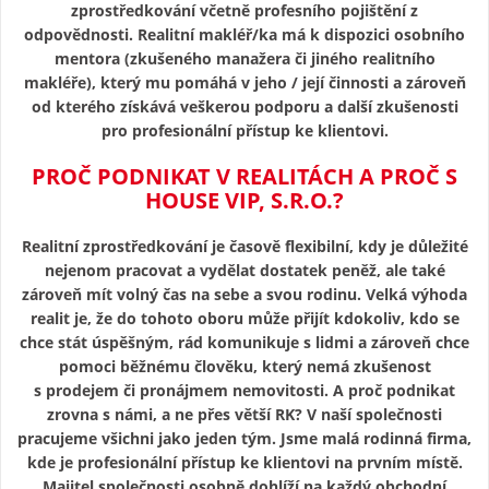
zprostředkování včetně profesního pojištění z
odpovědnosti. Realitní makléř/ka má k dispozici osobního
mentora (zkušeného manažera či jiného realitního
makléře), který mu pomáhá v jeho / její činnosti a zároveň
od kterého získává veškerou podporu a další zkušenosti
pro profesionální přístup ke klientovi.
PROČ PODNIKAT V REALITÁCH A PROČ S
HOUSE VIP, S.R.O.?
Realitní zprostředkování je časově flexibilní, kdy je důležité
nejenom pracovat a vydělat dostatek peněž, ale také
zároveň mít volný čas na sebe a svou rodinu. Velká výhoda
realit je, že do tohoto oboru může přijít kdokoliv, kdo se
chce stát úspěšným, rád komunikuje s lidmi a zároveň chce
pomoci běžnému člověku, který nemá zkušenost
s prodejem či pronájmem nemovitosti. A proč podnikat
zrovna s námi, a ne přes větší RK? V naší společnosti
pracujeme všichni jako jeden tým. Jsme malá rodinná firma,
kde je profesionální přístup ke klientovi na prvním místě.
Majitel společnosti osobně dohlíží na každý obchodní