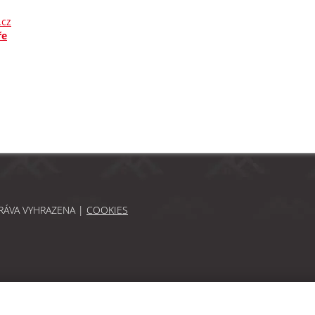
.cz
ře
PRÁVA VYHRAZENA |
COOKIES