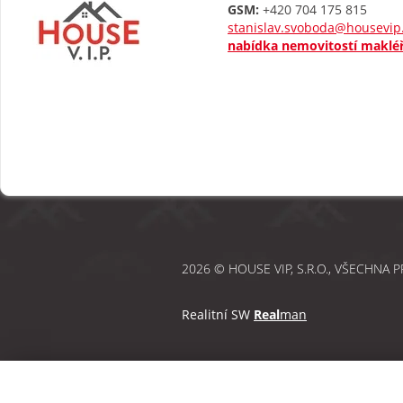
GSM:
+420 704 175 815
stanislav.svoboda@housevip
nabídka nemovitostí maklé
2026 © HOUSE VIP, S.R.O., VŠECHNA 
Realitní SW
Real
man