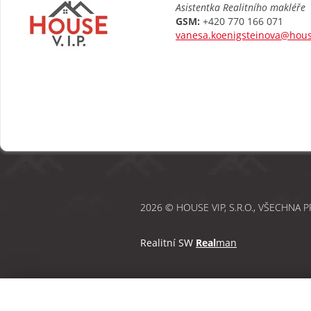
Asistentka Realitního makléře
GSM:
+420 770 166 071
vanesa.koenigsteinova@hous
2026 © HOUSE VIP, S.R.O., VŠECHNA 
Realitní SW
Real
man