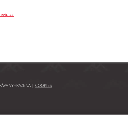
evip.cz
PRÁVA VYHRAZENA |
COOKIES