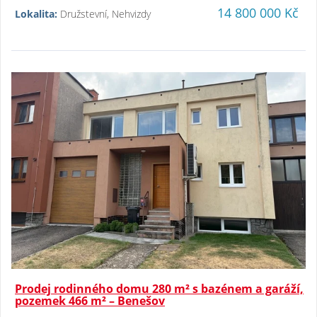
14 800 000 Kč
Lokalita:
Družstevní, Nehvizdy
Prodej rodinného domu 280 m² s bazénem a garáží,
pozemek 466 m² – Benešov