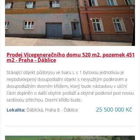
Prodej Vícegeneračního domu 520 m2, pozemek 451
m2 - Praha - Ďáblice
Stávající objekt půdorysu ve tvaru L s 1 bytovou jednotkou je
nepodsklepený dvoupodlažní objekt s nevyužitým podkrovím a
dvoupodlažním dvorním křídlem, který bude nástavbou v uliční
části doplněn o další obytné podlaží a obytné podkroví pod novou
sedlovou střechou. Dvorní křídlo bude..
25 500 000 Kč
Lokalita:
Ďáblická, Praha 8 - Ďáblice