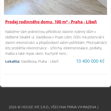
Prodej rodinného domu, 100 m² - Praha - Libeň
Nabízíme Vám jedinečnou příležitost vlastnit rodinný dům v
oblíbené lokalitě ul. Davídkova v Praze-Libni. Dům má potenciál k
vlastní rekonstrukci a přizpůsobení vašim potřebám. Před patnácti
lety proběhla rekonstrukce - střecha, elektroinstalace, podlahy,
malba a také repas oken. Kuchyně není...
10 400 000 Kč
Lokalita:
Davídkova, Praha - Libeň
2026 © HOUSE VIP, S.R.O., VŠECHNA PRÁVA VYHRAZENA |