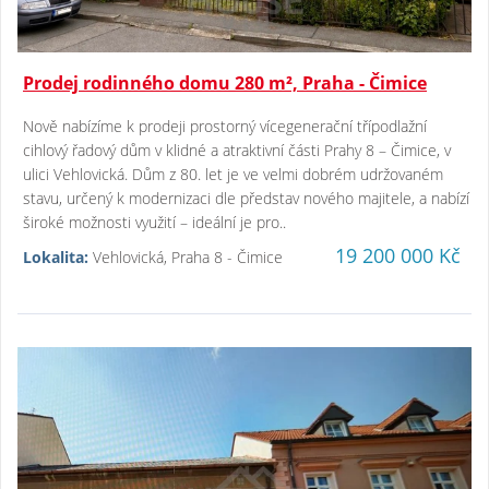
Prodej rodinného domu 280 m², Praha - Čimice
Nově nabízíme k prodeji prostorný vícegenerační třípodlažní
cihlový řadový dům v klidné a atraktivní části Prahy 8 – Čimice, v
ulici Vehlovická. Dům z 80. let je ve velmi dobrém udržovaném
stavu, určený k modernizaci dle představ nového majitele, a nabízí
široké možnosti využití – ideální je pro..
19 200 000 Kč
Lokalita:
Vehlovická, Praha 8 - Čimice