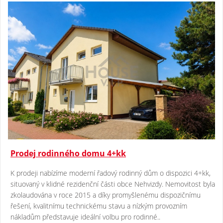
Prodej rodinného domu 4+kk
K prodeji nabízíme moderní řadový rodinný dům o dispozici 4+kk,
situovaný v klidné rezidenční části obce Nehvizdy. Nemovitost byla
zkolaudována v roce 2015 a díky promyšlenému dispozičnímu
řešení, kvalitnímu technickému stavu a nízkým provozním
nákladům představuje ideální volbu pro rodinné..