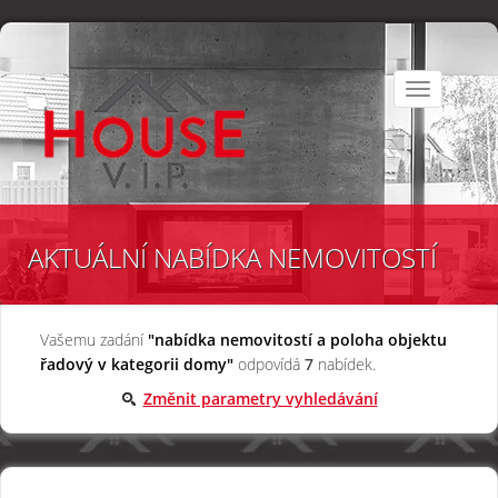
Toggle
navigation
AKTUÁLNÍ NABÍDKA NEMOVITOSTÍ
Vašemu zadání
"nabídka nemovitostí a poloha objektu
řadový v kategorii domy"
odpovídá
7
nabídek.
Změnit parametry vyhledávání