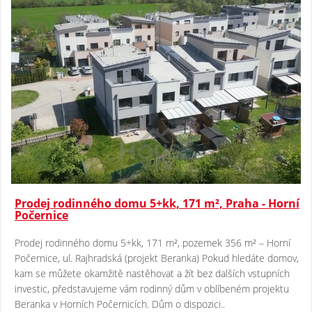
Prodej rodinného domu 5+kk, 171 m², Praha - Horní
Počernice
Prodej rodinného domu 5+kk, 171 m², pozemek 356 m² – Horní
Počernice, ul. Rajhradská (projekt Beranka) Pokud hledáte domov,
kam se můžete okamžitě nastěhovat a žít bez dalších vstupních
investic, představujeme vám rodinný dům v oblíbeném projektu
Beranka v Horních Počernicích. Dům o dispozici..