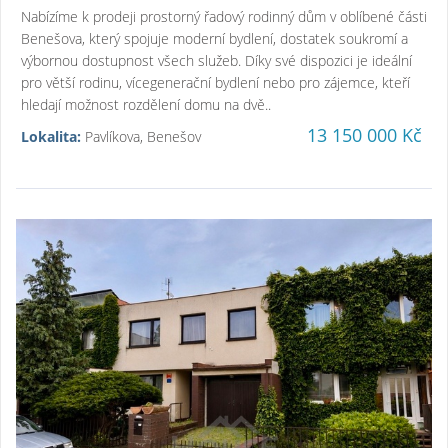
Nabízíme k prodeji prostorný řadový rodinný dům v oblíbené části
Benešova, který spojuje moderní bydlení, dostatek soukromí a
výbornou dostupnost všech služeb. Díky své dispozici je ideální
pro větší rodinu, vícegenerační bydlení nebo pro zájemce, kteří
hledají možnost rozdělení domu na dvě..
13 150 000 Kč
Lokalita:
Pavlíkova, Benešov